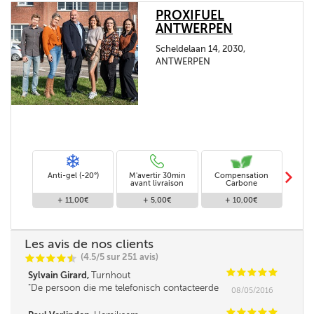
PROXIFUEL
ANTWERPEN
Scheldelaan 14, 2030,
ANTWERPEN
m
Anti-gel (-20°)
M'avertir 30min
Compensation
Livra
avant livraison
Carbone
+ 11,00€
+ 5,00€
+ 10,00€
Les avis de nos clients
(4.5/5 sur 251 avis)
C
C
C
C
i
@
C
C
C
C
C
Sylvain Girard,
Turnhout
De persoon die me telefonisch contacteerde
08/05/2016
was iets minder vlot in omgang met mensen,
leek me. Verder was de service super!
C
C
C
C
C