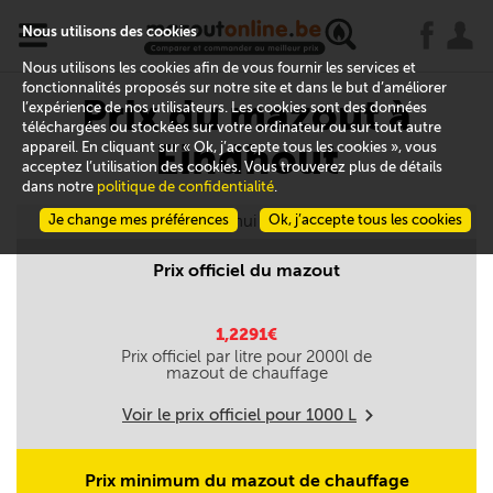
x
j
u
Nous utilisons des cookies
Nous utilisons les cookies afin de vous fournir les services et
fonctionnalités proposés sur notre site et dans le but d’améliorer
Prix du mazout à
l’expérience de nos utilisateurs. Les cookies sont des données
téléchargées ou stockées sur votre ordinateur ou sur tout autre
Eindhout
appareil. En cliquant sur « Ok, j’accepte tous les cookies », vous
acceptez l’utilisation des cookies. Vous trouverez plus de détails
dans notre
politique de confidentialité
.
Je change mes préférences
Aujourd'hui le 10/08
Ok, j’accepte tous les cookies
Prix officiel du mazout
1,2291€
Prix officiel par litre pour
2000
l de
mazout de chauffage
Voir le prix officiel pour
1000
L
m
Prix minimum du mazout de chauffage