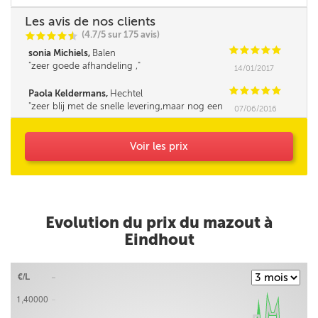
Les avis de nos clients
(4.7/5 sur 175 avis)
C
C
C
C
i
@
C
C
C
C
C
sonia Michiels,
Balen
zeer goede afhandeling ,
14/01/2017
C
C
C
C
C
Paola Keldermans,
Hechtel
zeer blij met de snelle levering,maar nog een
07/06/2016
geluk dat ik zij hoeveel ik nodig had want de
baas had het verkeerd op de leveringsbon
gezet,en anders had ik maar de helft
Voir les prix
gekregen.
Evolution du prix du mazout à
Eindhout