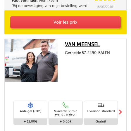
Paul Verlinden,
Hemiksem
Bij de bevestiging van mijn bestelling werd
15/03/2016
mijn opmerking (Korting HNN personeel) niet
bevestigd.
Voir les prix
VAN MEENSEL
Gerheide 57, 2490, BALEN
m
Anti-gel (-20°)
M'avertir 30min
Livraison standard
Li
avant livraison
+ 12,00€
+ 5,00€
Gratuit