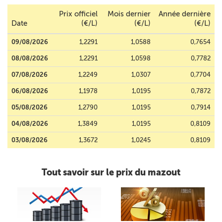
Prix officiel
Mois dernier
Année dernière
Date
(€/L)
(€/L)
(€/L)
09/08/2026
1,2291
1,0588
0,7654
08/08/2026
1,2291
1,0598
0,7782
07/08/2026
1,2249
1,0307
0,7704
06/08/2026
1,1978
1,0195
0,7872
05/08/2026
1,2790
1,0195
0,7914
04/08/2026
1,3849
1,0195
0,8109
03/08/2026
1,3672
1,0245
0,8109
Tout savoir sur le prix du mazout