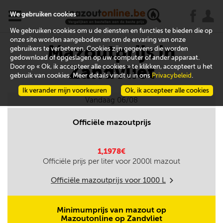
x
j
u
We gebruiken cookies
We gebruiken cookies om u de diensten en functies te bieden die op
onze site worden aangeboden en om de ervaring van onze
Mazoutprijs in
gebruikers te verbeteren. Cookies zijn gegevens die worden
gedownload of opgeslagen op uw computer of ander apparaat.
Zandvliet
Door op « Ok, ik accepteer alle cookies » te klikken, accepteert u het
gebruik van cookies. Meer details vindt u in ons
Privacybeleid
.
Ik verander mijn voorkeuren
Ok, ik accepteer alle cookies
Vandaag 06/08
Officiële mazoutprijs
1,1978€
Officiële prijs per liter voor
2000
l mazout
Officiële mazoutprijs voor
1000
L
m
Minimumprijs van mazout op
Mazoutonline op Zandvliet