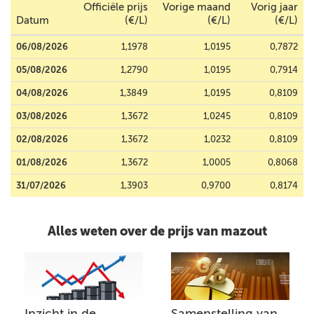
Officiële prijs
Vorige maand
Vorig jaar
Datum
(€/L)
(€/L)
(€/L)
06/08/2026
1,1978
1,0195
0,7872
05/08/2026
1,2790
1,0195
0,7914
04/08/2026
1,3849
1,0195
0,8109
03/08/2026
1,3672
1,0245
0,8109
02/08/2026
1,3672
1,0232
0,8109
01/08/2026
1,3672
1,0005
0,8068
31/07/2026
1,3903
0,9700
0,8174
Alles weten over de prijs van mazout
Inzicht in de
Samenstelling van