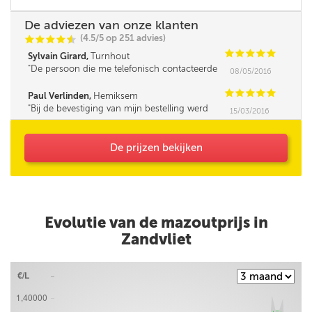
De adviezen van onze klanten
(4.5/5 op 251 advies)
C
C
C
C
i
@
C
C
C
C
C
Sylvain Girard,
Turnhout
De persoon die me telefonisch contacteerde
08/05/2016
was iets minder vlot in omgang met mensen,
leek me. Verder was de service super!
C
C
C
C
C
Paul Verlinden,
Hemiksem
Bij de bevestiging van mijn bestelling werd
15/03/2016
mijn opmerking (Korting HNN personeel) niet
bevestigd.
De prijzen bekijken
Evolutie van de mazoutprijs in
Zandvliet