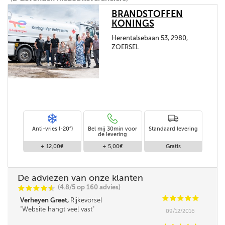
BRANDSTOFFEN
KONINGS
Herentalsebaan 53, 2980,
ZOERSEL
Anti-vries (-20°)
Bel mij 30min voor
Standaard levering
de levering
+ 12,00€
+ 5,00€
Gratis
De adviezen van onze klanten
(4.8/5 op 160 advies)
C
C
C
C
i
@
C
C
C
C
C
Verheyen Greet,
Rijkevorsel
Website hangt veel vast
09/12/2016