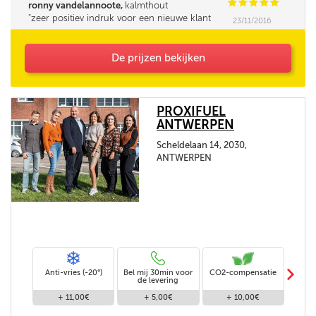
C
C
C
C
C
ronny vandelannoote,
kalmthout
zeer positiev indruk voor een nieuwe klant
23/11/2016
bedankt
De prijzen bekijken
PROXIFUEL
ANTWERPEN
Scheldelaan 14, 2030,
ANTWERPEN
m
Anti-vries (-20°)
Bel mij 30min voor
CO2-compensatie
Stand
de levering
+ 11,00€
+ 5,00€
+ 10,00€