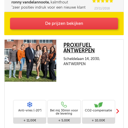
C
C
C
C
C
ronny vandelannoote,
kalmthout
zeer positiev indruk voor een nieuwe klant
23/11/2016
bedankt
De prijzen bekijken
PROXIFUEL
ANTWERPEN
Scheldelaan 14, 2030,
ANTWERPEN
m
Anti-vries (-20°)
Bel mij 30min voor
CO2-compensatie
Stand
de levering
+ 11,00€
+ 5,00€
+ 10,00€