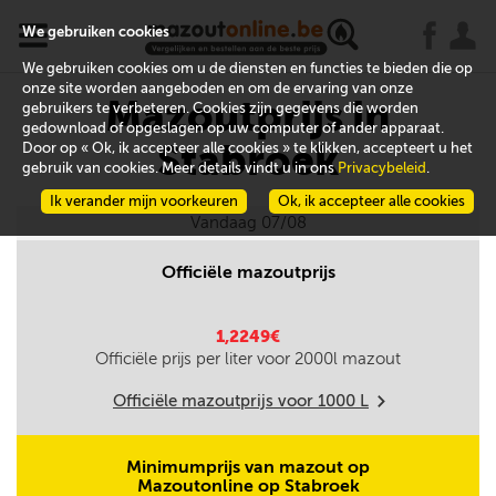
x
j
u
We gebruiken cookies
We gebruiken cookies om u de diensten en functies te bieden die op
onze site worden aangeboden en om de ervaring van onze
Mazoutprijs in
gebruikers te verbeteren. Cookies zijn gegevens die worden
gedownload of opgeslagen op uw computer of ander apparaat.
Stabroek
Door op « Ok, ik accepteer alle cookies » te klikken, accepteert u het
gebruik van cookies. Meer details vindt u in ons
Privacybeleid
.
Ik verander mijn voorkeuren
Ok, ik accepteer alle cookies
Vandaag 07/08
Officiële mazoutprijs
1,2249€
Officiële prijs per liter voor
2000
l mazout
Officiële mazoutprijs voor
1000
L
m
Minimumprijs van mazout op
Mazoutonline op Stabroek