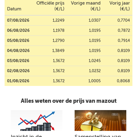
Officiële prijs
Vorige maand
Vorig jaar
Datum
(€/L)
(€/L)
(€/L)
07/08/2026
1,2249
1,0307
0,7704
06/08/2026
1,1978
1,0195
0,7872
05/08/2026
1,2790
1,0195
0,7914
04/08/2026
1,3849
1,0195
0,8109
03/08/2026
1,3672
1,0245
0,8109
02/08/2026
1,3672
1,0232
0,8109
01/08/2026
1,3672
1,0005
0,8068
Alles weten over de prijs van mazout
Inzicht in de
Samenstelling van