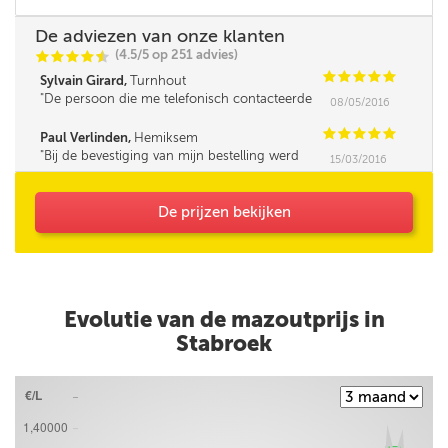
De adviezen van onze klanten
(4.5/5 op 251 advies)
C
C
C
C
i
@
C
C
C
C
C
Sylvain Girard,
Turnhout
De persoon die me telefonisch contacteerde
08/05/2016
was iets minder vlot in omgang met mensen,
leek me. Verder was de service super!
C
C
C
C
C
Paul Verlinden,
Hemiksem
Bij de bevestiging van mijn bestelling werd
15/03/2016
mijn opmerking (Korting HNN personeel) niet
bevestigd.
De prijzen bekijken
Evolutie van de mazoutprijs in
Stabroek