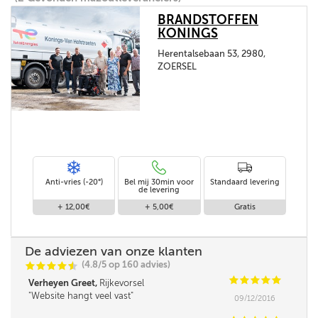
BRANDSTOFFEN
KONINGS
Herentalsebaan 53, 2980,
ZOERSEL
Anti-vries (-20°)
Bel mij 30min voor
Standaard levering
de levering
+ 12,00€
+ 5,00€
Gratis
De adviezen van onze klanten
(4.8/5 op 160 advies)
C
C
C
C
i
@
C
C
C
C
C
Verheyen Greet,
Rijkevorsel
Website hangt veel vast
09/12/2016