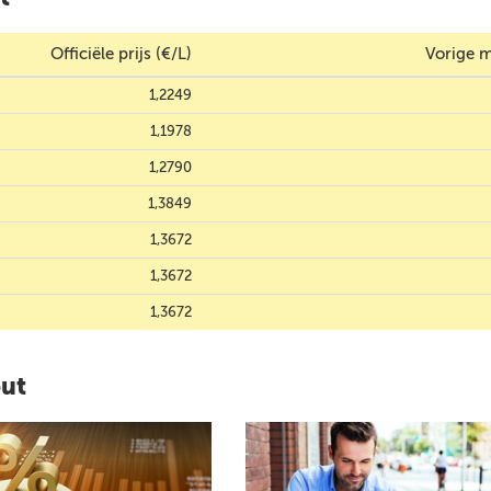
Officiële prijs (€/L)
Vorige m
1,2249
1,1978
1,2790
1,3849
1,3672
1,3672
1,3672
out