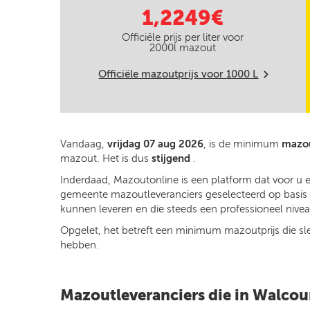
1,2249€
Officiële prijs per liter voor
2000
l mazout
Officiële mazoutprijs voor
1000
L
m
Vandaag,
vrijdag 07 aug 2026
, is de minimum
mazou
mazout. Het is dus
stijgend
.
Inderdaad, Mazoutonline is een platform dat voor u 
gemeente mazoutleveranciers geselecteerd op basis va
kunnen leveren en die steeds een professioneel niveau
Opgelet, het betreft een minimum mazoutprijs die slech
hebben.
Mazoutleveranciers die in Walcou