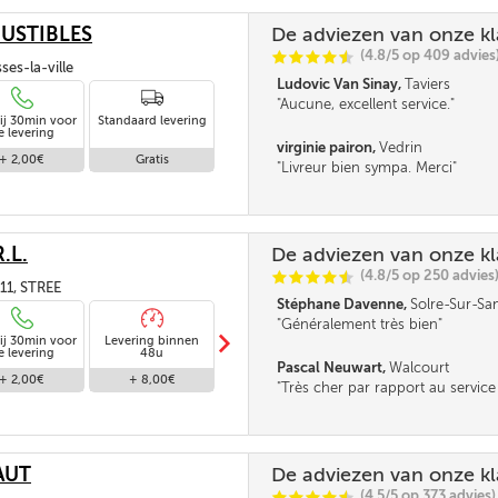
USTIBLES
De adviezen van onze k
(4.8/5 op 409 advies
C
C
C
C
i
@
ses-la-ville
Ludovic Van Sinay,
Taviers
Aucune, excellent service.
ij 30min voor
Standaard levering
e levering
virginie pairon,
Vedrin
+ 2,00€
Gratis
Livreur bien sympa. Merci
.L.
De adviezen van onze k
(4.8/5 op 250 advies
C
C
C
C
i
@
11, STREE
Stéphane Davenne,
Solre-Sur-S
Généralement très bien
m
ij 30min voor
Levering binnen
Standaard levering
Levering in
e levering
48u
afwezigheid
Pascal Neuwart,
Walcourt
+ 2,00€
+ 8,00€
Gratis
Gratis
Très cher par rapport au service
Seul le délai m'a obligé à comma
prendrai à l'avance à l'avenir. Rie
la qualité du service mais chacun
même façon...
AUT
De adviezen van onze k
(4.5/5 op 373 advies)
C
C
C
C
i
@