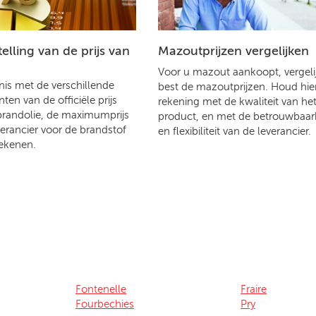
lling van de prijs van
Mazoutprijzen vergelijken
Voor u mazout aankoopt, vergelij
is met de verschillende
best de mazoutprijzen. Houd hier
en van de officiële prijs
rekening met de kwaliteit van he
brandolie, de maximumprijs
product, en met de betrouwbaar
verancier voor de brandstof
en flexibiliteit van de leverancier.
ekenen.
Fontenelle
Fraire
Fourbechies
Pry