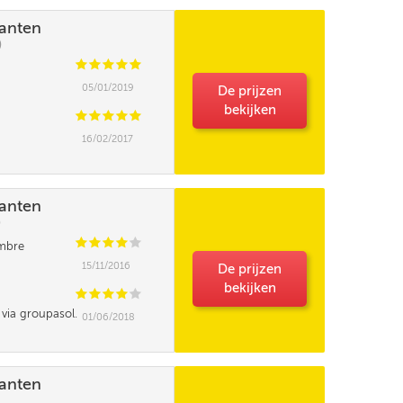
lanten
)
C
C
C
C
C
05/01/2019
De prijzen
bekijken
C
C
C
C
C
16/02/2017
lanten
)
C
C
C
C
C
ambre
15/11/2016
De prijzen
Levering binnen
24u
bekijken
C
C
C
C
C
+ 10,00€
 via groupasol.
01/06/2018
nder là. Je m'y
n à redire sur
 agit de la
lanten