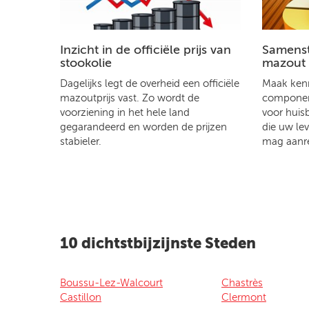
Inzicht in de officiële prijs van
Samenste
stookolie
mazout
Dagelijks legt de overheid een officiële
Maak kenn
mazoutprijs vast. Zo wordt de
component
voorziening in het hele land
voor huis
gegarandeerd en worden de prijzen
die uw le
stabieler.
mag aanr
10 dichtstbijzijnste Steden
Boussu-Lez-Walcourt
Chastrès
Castillon
Clermont