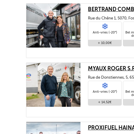
BERTRAND COMB
Rue du Chêne 1, 5070, Fos
Anti-vries (-20°)
Bel m
d
+ 10,00€
MYAUX ROGER S.R
Rue de Donstiennes, 5, 65
Anti-vries (-20°)
Bel m
d
+ 14,52€
PROXIFUEL HAIN