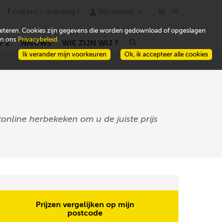
Volg ons !
Hulp nodig ?
Mijn account
NL
FR
beteren. Cookies zijn gegevens die worden gedownload of opgeslagen
 in ons
Privacybeleid
.
T Z
NIEUWS
WIE ZIJN WIJ ?
r
Ik verander mijn voorkeuren
Ok, ik accepteer alle cookies
online herbekeken om u de juiste prijs
Prijzen vergelijken op mijn
postcode