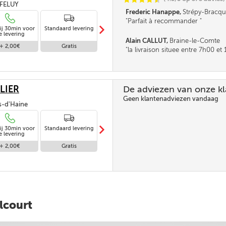
, FELUY
Frederic Hanappe,
Strépy-Bracqu
Parfait à recommander
m
ij 30min voor
Standaard levering
Levering in
e levering
afwezigheid
Alain CALLUT,
Braine-le-Comte
+ 2,00€
Gratis
Gratis
la livraison situee entre 7h00 e
parait tres longue. la fourchette n
pas être un peu réduite. Merci
LIER
De adviezen van onze k
Geen klantenadviezen vandaag
is-d'Haine
m
ij 30min voor
Standaard levering
Levering in
e levering
afwezigheid
+ 2,00€
Gratis
Gratis
lcourt