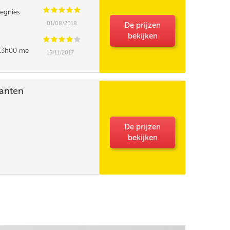
C
C
C
C
C
egnies
01/08/2018
De prijzen
bekijken
C
C
C
C
C
t 13h00 me
15/11/2017
e pourrait elle
lanten
De prijzen
bekijken