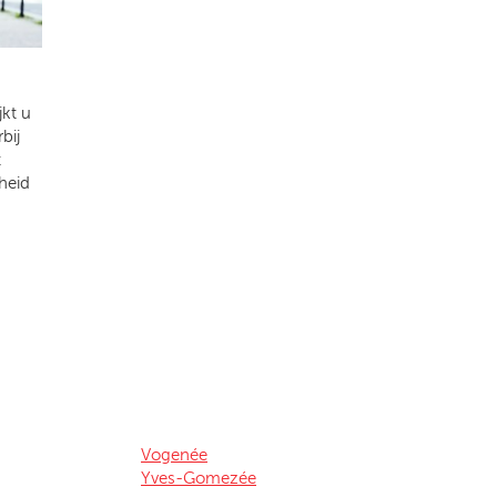
kt u
bij
t
heid
Vogenée
Yves-Gomezée