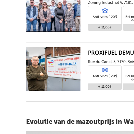
Zoning Industriel A, 7181
Anti-vries (-20°)
Bel m
d
+ 11,00€
PROXIFUEL DEMU
Rue du Canal, 5, 7170, Bo
Anti-vries (-20°)
Bel m
d
+ 11,00€
Evolutie van de mazoutprijs in Wa