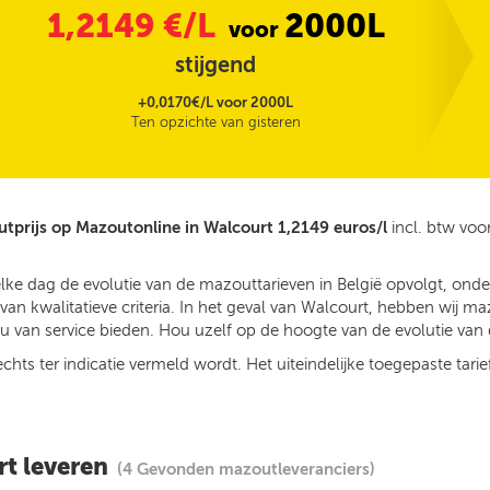
1,2149
€/L
2000L
voor
stijgend
+0,0170€/L voor 2000L
Ten opzichte van gisteren
tprijs op Mazoutonline in Walcourt 1,2149 euros/l
incl. btw voo
elke dag de evolutie van de mazouttarieven in België opvolgt, on
n kwalitatieve criteria. In het geval van Walcourt, hebben wij ma
 van service bieden. Hou uzelf op de hoogte van de evolutie van d
ts ter indicatie vermeld wordt. Het uiteindelijke toegepaste tarief
rt leveren
(4 Gevonden mazoutleveranciers)