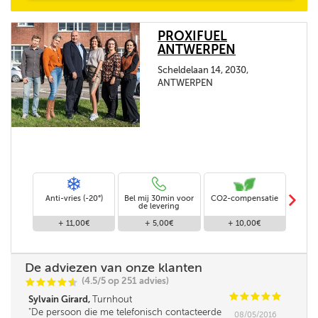
PROXIFUEL
ANTWERPEN
Scheldelaan 14, 2030,
ANTWERPEN
m
Anti-vries (-20°)
Bel mij 30min voor
CO2-compensatie
Stand
de levering
+ 11,00€
+ 5,00€
+ 10,00€
De adviezen van onze klanten
(4.5/5 op 251 advies)
C
C
C
C
i
@
C
C
C
C
C
Sylvain Girard,
Turnhout
De persoon die me telefonisch contacteerde
08/05/2016