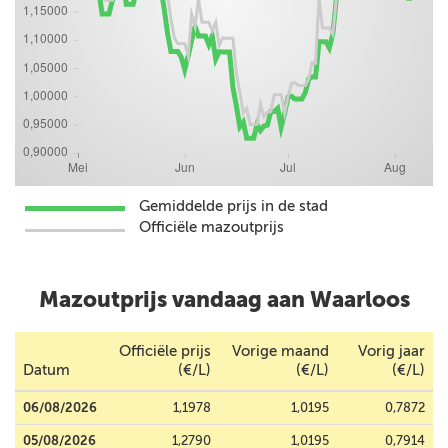
Gemiddelde prijs in de stad
Officiële mazoutprijs
Mazoutprijs vandaag aan Waarloos
Officiële prijs
Vorige maand
Vorig jaar
Datum
(€/L)
(€/L)
(€/L)
06/08/2026
1,1978
1,0195
0,7872
05/08/2026
1,2790
1,0195
0,7914