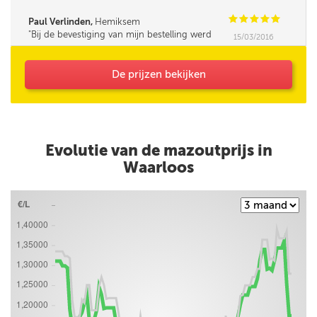
was iets minder vlot in omgang met mensen,
leek me. Verder was de service super!
C
C
C
C
C
Paul Verlinden,
Hemiksem
Bij de bevestiging van mijn bestelling werd
15/03/2016
mijn opmerking (Korting HNN personeel) niet
bevestigd.
De prijzen bekijken
Evolutie van de mazoutprijs in
Waarloos