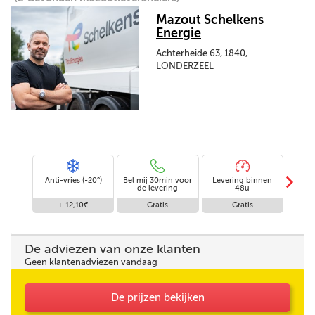
Mazout Schelkens
Energie
Achterheide 63, 1840,
LONDERZEEL
m
Anti-vries (-20°)
Bel mij 30min voor
Levering binnen
Le
de levering
48u
z
+ 12,10€
Gratis
Gratis
De adviezen van onze klanten
Geen klantenadviezen vandaag
De prijzen bekijken