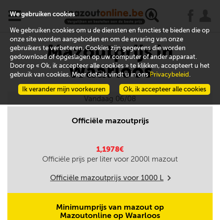
x
j
u
We gebruiken cookies
We gebruiken cookies om u de diensten en functies te bieden die op
onze site worden aangeboden en om de ervaring van onze
Mazoutprijs in
gebruikers te verbeteren. Cookies zijn gegevens die worden
gedownload of opgeslagen op uw computer of ander apparaat.
Waarloos
Door op « Ok, ik accepteer alle cookies » te klikken, accepteert u het
gebruik van cookies. Meer details vindt u in ons
Privacybeleid
.
Ik verander mijn voorkeuren
Ok, ik accepteer alle cookies
Vandaag 06/08
Officiële mazoutprijs
1,1978€
Officiële prijs per liter voor
2000
l mazout
Officiële mazoutprijs voor
1000
L
m
Minimumprijs van mazout op
Mazoutonline op Waarloos