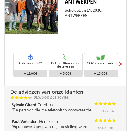
ANTWERPEN
Scheldelaan 14, 2030,
ANTWERPEN
m
Anti-vries (-20°)
Bel mij 30min voor
CO2-compensatie
Stand
de levering
+ 11,00€
+ 5,00€
+ 10,00€
De adviezen van onze klanten
(4.5/5 op 251 advies)
C
C
C
C
i
@
C
C
C
C
C
Sylvain Girard,
Turnhout
De persoon die me telefonisch contacteerde
08/05/2016
was iets minder vlot in omgang met mensen,
leek me. Verder was de service super!
C
C
C
C
C
Paul Verlinden,
Hemiksem
Bij de bevestiging van mijn bestelling werd
15/03/2016