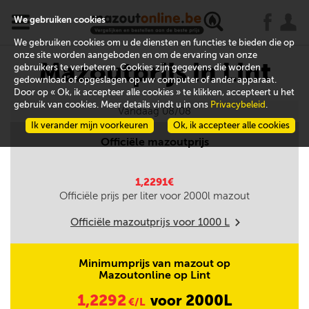
x
j
u
We gebruiken cookies
We gebruiken cookies om u de diensten en functies te bieden die op
onze site worden aangeboden en om de ervaring van onze
Mazoutprijs in Lint
gebruikers te verbeteren. Cookies zijn gegevens die worden
gedownload of opgeslagen op uw computer of ander apparaat.
Door op « Ok, ik accepteer alle cookies » te klikken, accepteert u het
gebruik van cookies. Meer details vindt u in ons
Privacybeleid
.
Vandaag 08/08
Ik verander mijn voorkeuren
Ok, ik accepteer alle cookies
Officiële mazoutprijs
1,2291€
Officiële prijs per liter voor
2000
l mazout
Officiële mazoutprijs voor
1000
L
m
Minimumprijs van mazout op
Mazoutonline op Lint
1,2292
2000L
voor
€/L