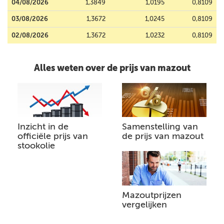
04/08/2026
1,3849
1,0195
0,8109
03/08/2026
1,3672
1,0245
0,8109
02/08/2026
1,3672
1,0232
0,8109
Alles weten over de prijs van mazout
Inzicht in de
Samenstelling van
officiële prijs van
de prijs van mazout
stookolie
Mazoutprijzen
vergelijken