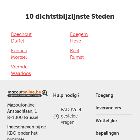
10 dichtstbijzijnste Steden
Boechout
Edegem
Duffel
Hove
Kontich
Reet
Mortsel
Rumst
Vremde
Waarloos
Hulp nodig ?
Toegang
Mazoutonline
leveranciers
FAQ (Veel
Anspachlaan, 1
gestelde
B-1000 Brussel
Wettelijke
vragen)
Ingeschreven bij de
bepalingen
KBO onder het
nummer