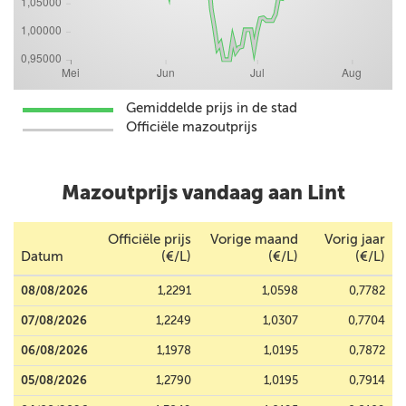
Gemiddelde prijs in de stad
Officiële mazoutprijs
Mazoutprijs vandaag aan Lint
Officiële prijs
Vorige maand
Vorig jaar
Datum
(€/L)
(€/L)
(€/L)
08/08/2026
1,2291
1,0598
0,7782
07/08/2026
1,2249
1,0307
0,7704
06/08/2026
1,1978
1,0195
0,7872
05/08/2026
1,2790
1,0195
0,7914