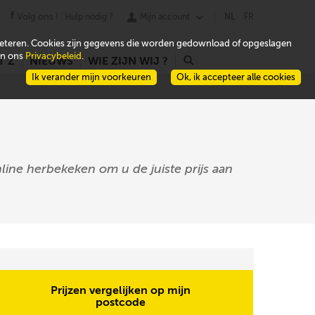
Volg ons !
Hulp nodig ?
Mijn account
NL
FR
beteren. Cookies zijn gegevens die worden gedownload of opgeslagen
 in ons
Privacybeleid
.
T Z
NIEUWS
WIE ZIJN WIJ ?
r
Ik verander mijn voorkeuren
Ok, ik accepteer alle cookies
line herbekeken om u de juiste prijs aan
Prijzen vergelijken op mijn
postcode