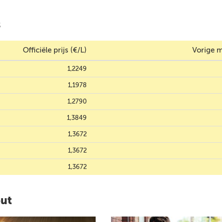
s
Officiële prijs (€/L)
Vorige m
1,2249
1,1978
1,2790
1,3849
1,3672
1,3672
1,3672
out