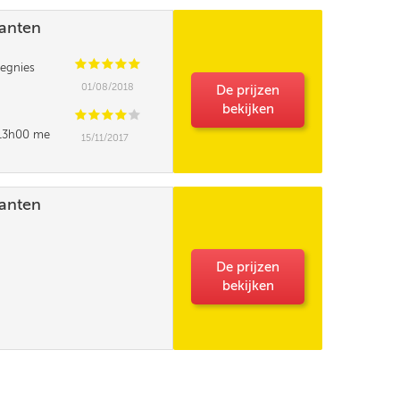
lanten
C
C
C
C
C
egnies
01/08/2018
De prijzen
bekijken
C
C
C
C
C
t 13h00 me
15/11/2017
e pourrait elle
lanten
De prijzen
bekijken