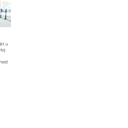
kt u
bij
t
heid