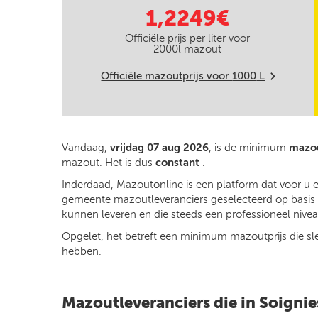
1,2249€
Officiële prijs per liter voor
2000
l mazout
Officiële mazoutprijs voor
1000
L
m
Vandaag,
vrijdag 07 aug 2026
, is de minimum
mazou
mazout. Het is dus
constant
.
Inderdaad, Mazoutonline is een platform dat voor u 
gemeente mazoutleveranciers geselecteerd op basis va
kunnen leveren en die steeds een professioneel niveau
Opgelet, het betreft een minimum mazoutprijs die slech
hebben.
Mazoutleveranciers die in Soignie