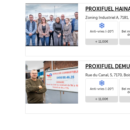
PROXIFUEL HAIN
Zoning Industriel A, 7181
Anti-vries (-20°)
Bel m
d
+ 11,00€
PROXIFUEL DEMU
Rue du Canal, 5, 7170, Bo
Anti-vries (-20°)
Bel m
d
+ 11,00€