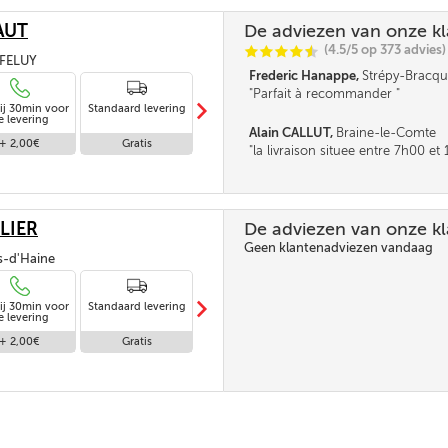
AUT
De adviezen van onze k
(4.5/5 op 373 advies)
C
C
C
C
i
@
, FELUY
Frederic Hanappe,
Strépy-Bracqu
Parfait à recommander
m
ij 30min voor
Standaard levering
Levering in
e levering
afwezigheid
Alain CALLUT,
Braine-le-Comte
+ 2,00€
Gratis
Gratis
la livraison situee entre 7h00 e
parait tres longue. la fourchette n
pas être un peu réduite. Merci
LIER
De adviezen van onze k
Geen klantenadviezen vandaag
is-d'Haine
m
ij 30min voor
Standaard levering
Levering in
e levering
afwezigheid
+ 2,00€
Gratis
Gratis