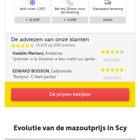
Anti-vries (-20°)
Bel mij 30min voor
Standaard levering
de levering
+ 11,00€
+ 2,00€
Gratis
De adviezen van onze klanten
(4.6/5 op 280 advies)
C
C
C
C
i
@
C
C
C
C
C
Hadelin Mertens,
Andenne
préciser si la livraison a lieu matin ou après-
28/12/2017
midi serait un plus.
C
C
C
C
C
EDWARD BODSON,
Gelbressée
Bonjour, C'était parfait
24/01/2019
De prijzen bekijken
Evolutie van de mazoutprijs in Scy