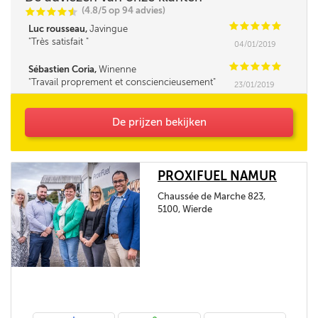
(4.8/5 op 94 advies)
C
C
C
C
i
@
C
C
C
C
C
Luc rousseau,
Javingue
Très satisfait
04/01/2019
C
C
C
C
C
Sébastien Coria,
Winenne
Travail proprement et consciencieusement
23/01/2019
De prijzen bekijken
PROXIFUEL NAMUR
Chaussée de Marche 823,
5100, Wierde