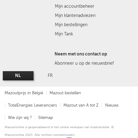
Mijn accountbeheer
Mijn klantenadviezen
Mijn bestellingen
Mijn Tank
Neem met ons contact op
Abonneer u op de nieuwsbrief
NL
FR
Mazoutprijs in België
Mazout bestellen
TotalEnergies Leveranciers
Mazout van A tot Z
Nieuws
Wie zijn wij ?
Sitemap
Mazoutonline is gespecialiseerd in het online verkopen van huisbrandolie. ©
Mazoutonline 2023. Alle rechten voorbehouden