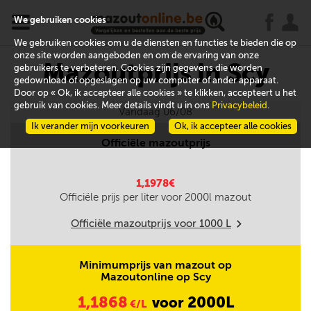
x
j
u
We gebruiken cookies
We gebruiken cookies om u de diensten en functies te bieden die op
onze site worden aangeboden en om de ervaring van onze
Mazoutprijs in Scy
gebruikers te verbeteren. Cookies zijn gegevens die worden
gedownload of opgeslagen op uw computer of ander apparaat.
Door op « Ok, ik accepteer alle cookies » te klikken, accepteert u het
gebruik van cookies. Meer details vindt u in ons
Privacybeleid
.
Vandaag 06/08
Ik verander mijn voorkeuren
Ok, ik accepteer alle cookies
Officiële mazoutprijs
1,1978€
Officiële prijs per liter voor
2000
l mazout
Officiële mazoutprijs voor
1000
L
m
Minimumprijs van mazout op
Mazoutonline op Scy
1,1868
2000L
voor
€/L