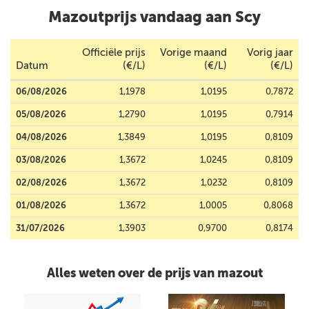
Mazoutprijs vandaag aan Scy
Officiële prijs
Vorige maand
Vorig jaar
Datum
(€/L)
(€/L)
(€/L)
06/08/2026
1,1978
1,0195
0,7872
05/08/2026
1,2790
1,0195
0,7914
04/08/2026
1,3849
1,0195
0,8109
03/08/2026
1,3672
1,0245
0,8109
02/08/2026
1,3672
1,0232
0,8109
01/08/2026
1,3672
1,0005
0,8068
31/07/2026
1,3903
0,9700
0,8174
Alles weten over de prijs van mazout