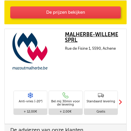
De prijzen bekijken
MALHERBE-WILLEME
SPRL
Rue de Fisine 1, 5590, Achene
m
Anti-vries (-20°)
Bel mij 30min voor
Standaard levering
Leveri
de levering
+ 12,00€
+ 2,00€
Gratis
+
De adviezen van onze klanten