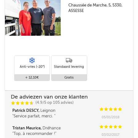
Chaussée de Marche, 5, 5330,
ASSESSE
Anti-vries (-20°)
Standaard levering
+ 12,10€
Gratis
De adviezen van onze klanten
(4.9/5 op 105 advies)
C
C
C
C
i
@
C
C
C
C
C
Patrick DESCY,
Leignon
Service parfait, merci.
05/01/2018
C
C
C
C
C
Tristan Meurice,
Dréhance
Top, à recommander !
03/02/2017