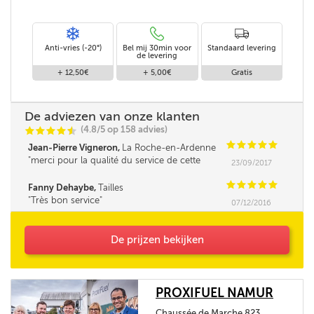
Anti-vries (-20°)
Bel mij 30min voor
Standaard levering
de levering
+ 12,50€
+ 5,00€
Gratis
De adviezen van onze klanten
(4.8/5 op 158 advies)
C
C
C
C
i
@
C
C
C
C
C
Jean-Pierre Vigneron,
La Roche-en-Ardenne
merci pour la qualité du service de cette
23/09/2017
société
C
C
C
C
C
Fanny Dehaybe,
Tailles
Très bon service
07/12/2016
De prijzen bekijken
PROXIFUEL NAMUR
Chaussée de Marche 823,