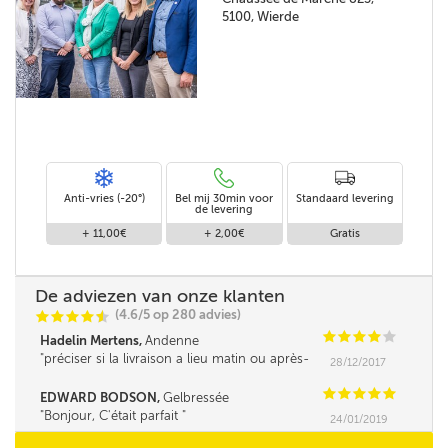
5100, Wierde
Anti-vries (-20°)
Bel mij 30min voor
Standaard levering
de levering
+ 11,00€
+ 2,00€
Gratis
De adviezen van onze klanten
(4.6/5 op 280 advies)
C
C
C
C
i
@
C
C
C
C
C
Hadelin Mertens,
Andenne
préciser si la livraison a lieu matin ou après-
28/12/2017
midi serait un plus.
C
C
C
C
C
EDWARD BODSON,
Gelbressée
Bonjour, C'était parfait
24/01/2019