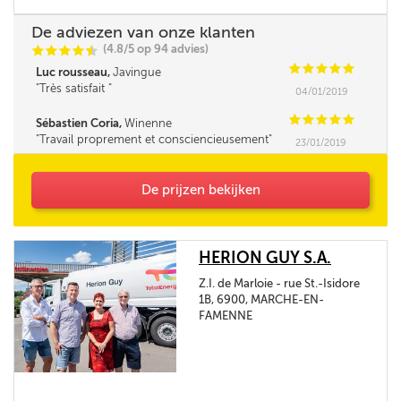
De adviezen van onze klanten
(4.8/5 op 94 advies)
C
C
C
C
i
@
C
C
C
C
C
Luc rousseau,
Javingue
Très satisfait
04/01/2019
C
C
C
C
C
Sébastien Coria,
Winenne
Travail proprement et consciencieusement
23/01/2019
De prijzen bekijken
HERION GUY S.A.
Z.I. de Marloie - rue St.-Isidore
1B, 6900, MARCHE-EN-
FAMENNE