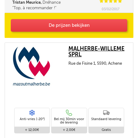
C
C
C
C
C
Tristan Meurice,
Dréhance
Top, à recommander !
03/02/2017
De prijzen bekijken
MALHERBE-WILLEME
SPRL
Rue de Fisine 1, 5590, Achene
Anti-vries (-20°)
Bel mij 30min voor
Standaard levering
de levering
+ 12,00€
+ 2,00€
Gratis