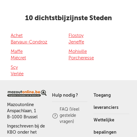
10 dichtstbijzijnste Steden
Achet
Flostoy
Barvaux-Condroz
Jeneffe
Maffe
Mohiville
Miécret
Porcheresse
Scy
Verlée
Hulp nodig ?
Toegang
Mazoutonline
leveranciers
FAQ (Veel
Anspachlaan, 1
gestelde
B-1000 Brussel
Wettelijke
vragen)
Ingeschreven bij de
bepalingen
KBO onder het