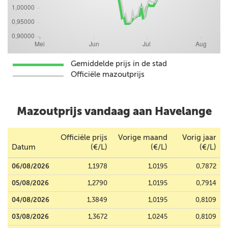
Gemiddelde prijs in de stad
Officiële mazoutprijs
Mazoutprijs vandaag aan Havelange
Officiële prijs
Vorige maand
Vorig jaar
Datum
(€/L)
(€/L)
(€/L)
06/08/2026
1,1978
1,0195
0,7872
05/08/2026
1,2790
1,0195
0,7914
04/08/2026
1,3849
1,0195
0,8109
03/08/2026
1,3672
1,0245
0,8109