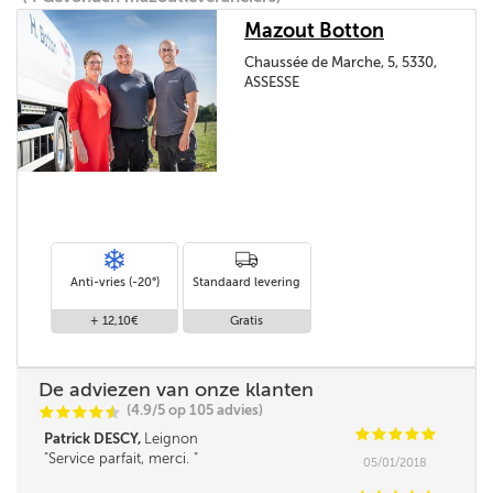
Mazout Botton
Chaussée de Marche, 5, 5330,
ASSESSE
Anti-vries (-20°)
Standaard levering
+ 12,10€
Gratis
De adviezen van onze klanten
(4.9/5 op 105 advies)
C
C
C
C
i
@
C
C
C
C
C
Patrick DESCY,
Leignon
Service parfait, merci.
05/01/2018