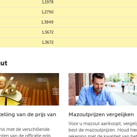
1,1978
1,2790
1,3849
1,3672
1,3672
out
lling van de prijs van
Mazoutprijzen vergelijken
Voor u mazout aankoopt, vergelij
is met de verschillende
best de mazoutprijzen. Houd hier
en van de officiële prijs
rekening met de kwaliteit van he