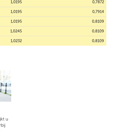
1,0195
0,7872
1,0195
0,7914
1,0195
0,8109
1,0245
0,8109
1,0232
0,8109
kt u
bij
t