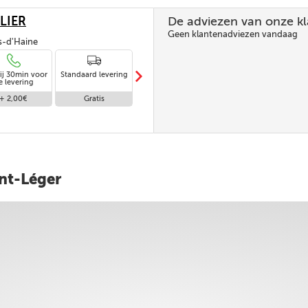
LIER
De adviezen van onze k
Geen klantenadviezen vandaag
is-d'Haine
m
ij 30min voor
Standaard levering
Levering in
e levering
afwezigheid
+ 2,00€
Gratis
Gratis
int-Léger