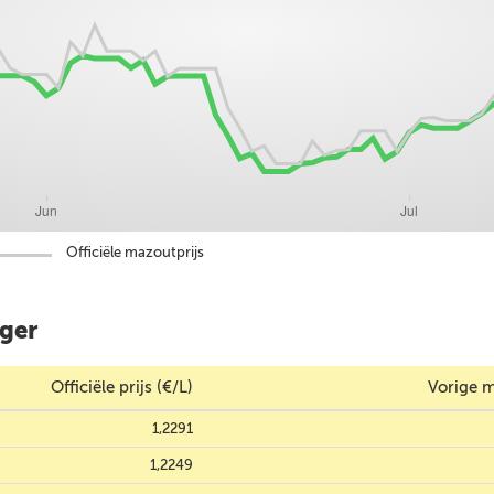
Officiële mazoutprijs
éger
Officiële prijs (€/L)
Vorige m
1,2291
1,2249