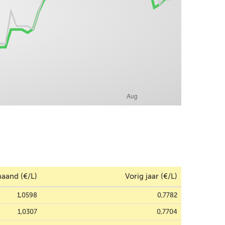
aand (€/L)
Vorig jaar (€/L)
1,0598
0,7782
1,0307
0,7704