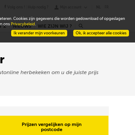
Volg ons !
Hulp nodig ?
Mijn account
NL
FR
beteren. Cookies zijn gegevens die worden gedownload of opgeslagen
 in ons
Privacybeleid
.
T Z
NIEUWS
WIE ZIJN WIJ ?
r
Ik verander mijn voorkeuren
Ok, ik accepteer alle cookies
r
tonline herbekeken om u de juiste prijs
Prijzen vergelijken op mijn
postcode