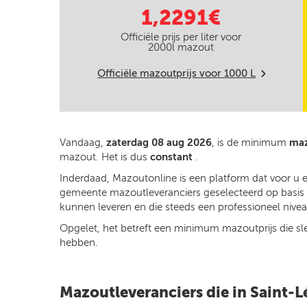
1,2291€
Officiële prijs per liter voor
2000
l mazout
Officiële mazoutprijs voor
1000
L
m
Vandaag,
zaterdag 08 aug 2026
, is de minimum
maz
mazout. Het is dus
constant
.
Inderdaad, Mazoutonline is een platform dat voor u 
gemeente mazoutleveranciers geselecteerd op basis va
kunnen leveren en die steeds een professioneel niveau
Opgelet, het betreft een minimum mazoutprijs die slech
hebben.
Mazoutleveranciers die in Saint-L