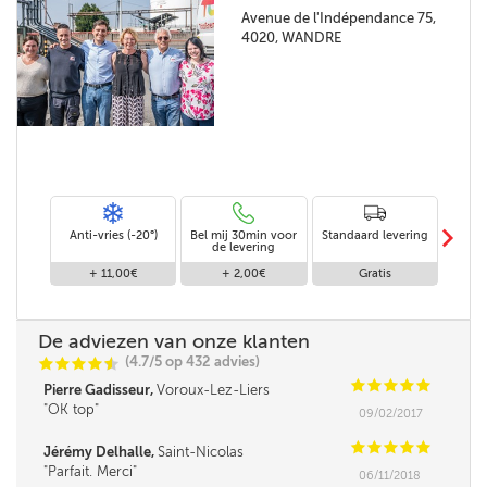
Avenue de l'Indépendance 75,
4020, WANDRE
m
Anti-vries (-20°)
Bel mij 30min voor
Standaard levering
Le
de levering
af
+ 11,00€
+ 2,00€
Gratis
De adviezen van onze klanten
(4.7/5 op 432 advies)
C
C
C
C
i
@
C
C
C
C
C
Pierre Gadisseur,
Voroux-Lez-Liers
OK top
09/02/2017
C
C
C
C
C
Jérémy Delhalle,
Saint-Nicolas
Parfait. Merci
06/11/2018