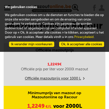
x
j
u
We gebruiken cookies
We gebruiken cookies om u de diensten en functies te bieden die op
onze site worden aangeboden en om de ervaring van onze
Mazoutprijs in Racour
gebruikers te verbeteren. Cookies zijn gegevens die worden
gedownload of opgeslagen op uw computer of ander apparaat.
Door op « Ok, ik accepteer alle cookies » te klikken, accepteert u het
gebruik van cookies. Meer details vindt u in ons
Privacybeleid
.
Vandaag 07/08
Ik verander mijn voorkeuren
Ok, ik accepteer alle cookies
Officiële mazoutprijs
1,2249€
Officiële prijs per liter voor
2000
l mazout
Officiële mazoutprijs voor
1000
L
m
Minimumprijs van mazout op
Mazoutonline op Racour
1,2249
2000L
voor
€/L