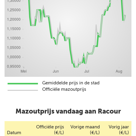
Gemiddelde prijs in de stad
Officiële mazoutprijs
Mazoutprijs vandaag aan Racour
Officiële prijs
Vorige maand
Vorig jaar
Datum
(€/L)
(€/L)
(€/L)