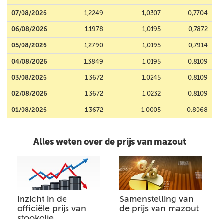
07/08/2026
1,2249
1,0307
0,7704
06/08/2026
1,1978
1,0195
0,7872
05/08/2026
1,2790
1,0195
0,7914
04/08/2026
1,3849
1,0195
0,8109
03/08/2026
1,3672
1,0245
0,8109
02/08/2026
1,3672
1,0232
0,8109
01/08/2026
1,3672
1,0005
0,8068
Alles weten over de prijs van mazout
Inzicht in de
Samenstelling van
officiële prijs van
de prijs van mazout
stookolie