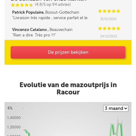
(4.8/5 op 94 advies)
C
C
C
C
i
@
C
C
C
C
C
Patrick Populaire,
Bossut-Gottechain
Livraison très rapide , service parfait et le
31/12/2021
fournisseur très sympa et la cerise sur le gâteau
c'est le prix bas d'une bonne central d'achat , à
C
C
C
C
C
Vincenzo Catalano ,
Beauvechain
recommander . Merci ***
Rien a dire. Très pro !!!
24/12/2021
De prijzen bekijken
Evolutie van de mazoutprijs in
Racour