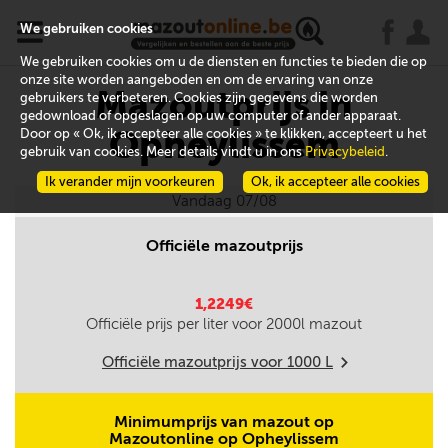
x
j
u
We gebruiken cookies
We gebruiken cookies om u de diensten en functies te bieden die op
onze site worden aangeboden en om de ervaring van onze
Mazoutprijs in
gebruikers te verbeteren. Cookies zijn gegevens die worden
gedownload of opgeslagen op uw computer of ander apparaat.
Opheylissem
Door op « Ok, ik accepteer alle cookies » te klikken, accepteert u het
gebruik van cookies. Meer details vindt u in ons
Privacybeleid
.
Ik verander mijn voorkeuren
Ok, ik accepteer alle cookies
Vandaag 07/08
Officiële mazoutprijs
1,2249€
Officiële prijs per liter voor
2000
l mazout
Officiële mazoutprijs voor
1000
L
m
Minimumprijs van mazout op
Mazoutonline op Opheylissem