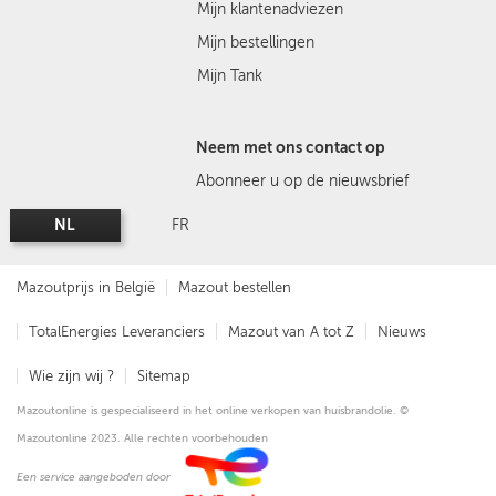
Mijn klantenadviezen
Mijn bestellingen
Mijn Tank
Neem met ons contact op
Abonneer u op de nieuwsbrief
NL
FR
Mazoutprijs in België
Mazout bestellen
TotalEnergies Leveranciers
Mazout van A tot Z
Nieuws
Wie zijn wij ?
Sitemap
Mazoutonline is gespecialiseerd in het online verkopen van huisbrandolie. ©
Mazoutonline 2023. Alle rechten voorbehouden
Een service aangeboden door