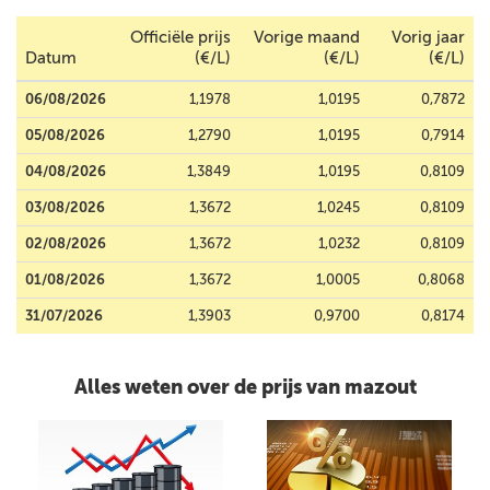
Officiële prijs
Vorige maand
Vorig jaar
Datum
(€/L)
(€/L)
(€/L)
06/08/2026
1,1978
1,0195
0,7872
05/08/2026
1,2790
1,0195
0,7914
04/08/2026
1,3849
1,0195
0,8109
03/08/2026
1,3672
1,0245
0,8109
02/08/2026
1,3672
1,0232
0,8109
01/08/2026
1,3672
1,0005
0,8068
31/07/2026
1,3903
0,9700
0,8174
Alles weten over de prijs van mazout