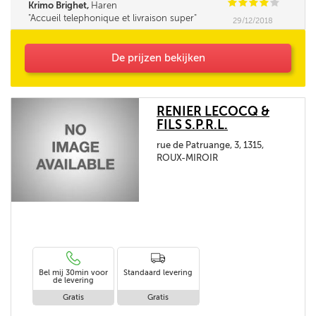
C
C
C
C
C
Krimo Brighet,
Haren
Accueil telephonique et livraison super
29/12/2018
De prijzen bekijken
RENIER LECOCQ &
FILS S.P.R.L.
rue de Patruange, 3, 1315,
ROUX-MIROIR
Bel mij 30min voor
Standaard levering
de levering
Gratis
Gratis