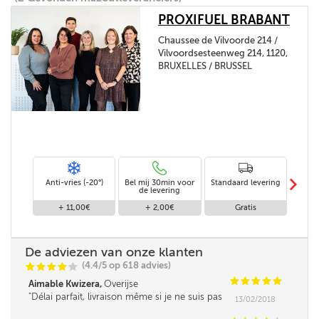
PROXIFUEL BRABANT
Chaussee de Vilvoorde 214 /
Vilvoordsesteenweg 214, 1120,
BRUXELLES / BRUSSEL
m
Anti-vries (-20°)
Bel mij 30min voor
Standaard levering
Le
de levering
af
+ 11,00€
+ 2,00€
Gratis
De adviezen van onze klanten
(4.4/5 op 618 advies)
C
C
C
C
C
C
C
C
C
C
Aimable Kwizera,
Overijse
Délai parfait, livraison même si je ne suis pas
13/02/2018
là, en toute confiance.