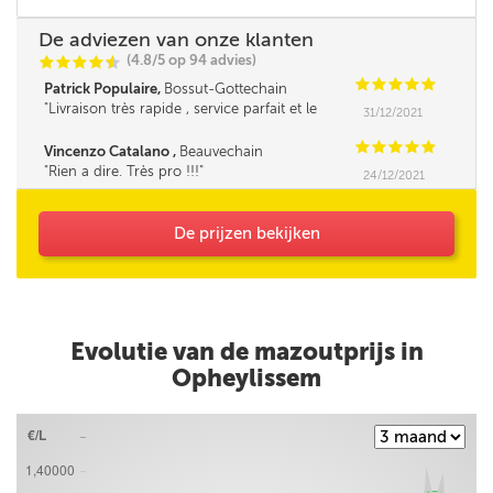
De adviezen van onze klanten
(4.8/5 op 94 advies)
C
C
C
C
i
@
C
C
C
C
C
Patrick Populaire,
Bossut-Gottechain
Livraison très rapide , service parfait et le
31/12/2021
fournisseur très sympa et la cerise sur le gâteau
c'est le prix bas d'une bonne central d'achat , à
C
C
C
C
C
Vincenzo Catalano ,
Beauvechain
recommander . Merci ***
Rien a dire. Très pro !!!
24/12/2021
De prijzen bekijken
Evolutie van de mazoutprijs in
Opheylissem