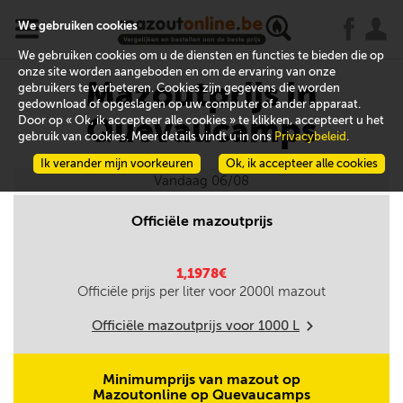
x
j
u
We gebruiken cookies
We gebruiken cookies om u de diensten en functies te bieden die op
onze site worden aangeboden en om de ervaring van onze
Mazoutprijs in
gebruikers te verbeteren. Cookies zijn gegevens die worden
gedownload of opgeslagen op uw computer of ander apparaat.
Quevaucamps
Door op « Ok, ik accepteer alle cookies » te klikken, accepteert u het
gebruik van cookies. Meer details vindt u in ons
Privacybeleid
.
Ik verander mijn voorkeuren
Ok, ik accepteer alle cookies
Vandaag 06/08
Officiële mazoutprijs
1,1978€
Officiële prijs per liter voor
2000
l mazout
Officiële mazoutprijs voor
1000
L
m
Minimumprijs van mazout op
Mazoutonline op Quevaucamps