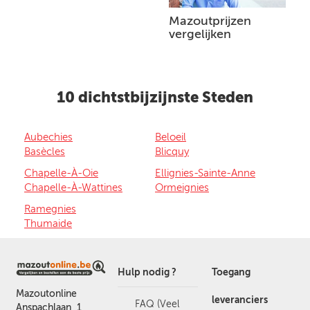
Mazoutprijzen
vergelijken
10 dichtstbijzijnste Steden
Aubechies
Beloeil
Basècles
Blicquy
Chapelle-À-Oie
Ellignies-Sainte-Anne
Chapelle-À-Wattines
Ormeignies
Ramegnies
Thumaide
Hulp nodig ?
Toegang
Mazoutonline
leveranciers
FAQ (Veel
Anspachlaan, 1