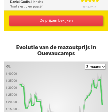
C
C
C
C
C
Daniel Godin,
Hensies
tout s'est bien passé
22/12/2018
De prijzen bekijken
Evolutie van de mazoutprijs in
Quevaucamps