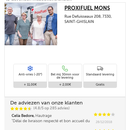
PROXIFUEL MONS
Rue Defuisseaux 208, 7330,
SAINT-GHISLAIN
Anti-vries (-20°)
Bel mij 30min voor
Standaard levering
de levering
+ 11,00€
+ 2,00€
Gratis
De adviezen van onze klanten
(4.8/5 op 285 advies)
C
C
C
C
i
@
C
C
C
C
C
Celia Bedore,
Hautrage
Délai de livraison respecté et bon accueil du
28/12/2018
revendeur