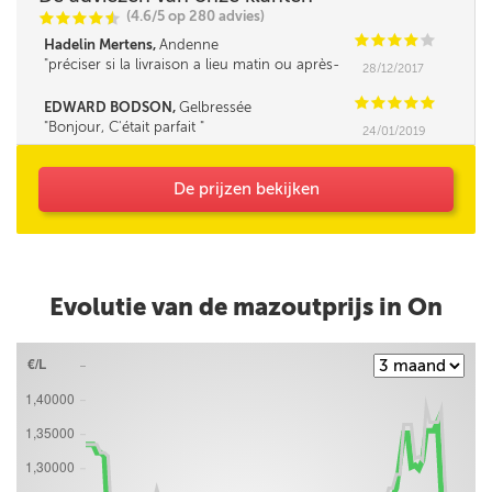
(4.6/5 op 280 advies)
C
C
C
C
i
@
C
C
C
C
C
Hadelin Mertens,
Andenne
préciser si la livraison a lieu matin ou après-
28/12/2017
midi serait un plus.
C
C
C
C
C
EDWARD BODSON,
Gelbressée
Bonjour, C'était parfait
24/01/2019
De prijzen bekijken
Evolutie van de mazoutprijs in On