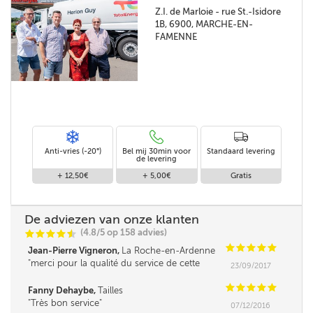
Z.I. de Marloie - rue St.-Isidore
1B, 6900, MARCHE-EN-
FAMENNE
Anti-vries (-20°)
Bel mij 30min voor
Standaard levering
de levering
+ 12,50€
+ 5,00€
Gratis
De adviezen van onze klanten
(4.8/5 op 158 advies)
C
C
C
C
i
@
C
C
C
C
C
Jean-Pierre Vigneron,
La Roche-en-Ardenne
merci pour la qualité du service de cette
23/09/2017
société
C
C
C
C
C
Fanny Dehaybe,
Tailles
Très bon service
07/12/2016