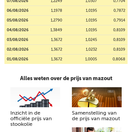
07/08/2026
1,2249
1,0307
0,7704
06/08/2026
1,1978
1,0195
0,7872
05/08/2026
1,2790
1,0195
0,7914
04/08/2026
1,3849
1,0195
0,8109
03/08/2026
1,3672
1,0245
0,8109
02/08/2026
1,3672
1,0232
0,8109
01/08/2026
1,3672
1,0005
0,8068
Alles weten over de prijs van mazout
Inzicht in de
Samenstelling van
officiële prijs van
de prijs van mazout
stookolie