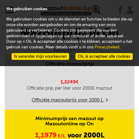
x
j
u
We gebruiken cookies
We gebruiken cookies om u de diensten en functies te bieden die op
onze site worden aangeboden en om de ervaring van onze
Mazoutprijs in On
gebruikers te verbeteren. Cookies zijn gegevens die worden
gedownload of opgeslagen op uw computer of ander apparaat.
Door op « Ok, ik accepteer alle cookies » te klikken, accepteert u het
gebruik van cookies. Meer details vindt u in ons
Privacybeleid
.
Vandaag 07/08
Ik verander mijn voorkeuren
Ok, ik accepteer alle cookies
Officiële mazoutprijs
1,2249€
Officiële prijs per liter voor
2000
l mazout
Officiële mazoutprijs voor
1000
L
m
Minimumprijs van mazout op
Mazoutonline op On
1,1979
2000L
voor
€/L