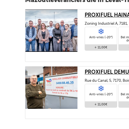
PROXIFUEL HAIN
Zoning Industriel A, 7181
Anti-vries (-20°)
Bel m
d
+ 11,00€
PROXIFUEL DEMU
Rue du Canal, 5, 7170, Bo
Anti-vries (-20°)
Bel m
d
+ 11,00€