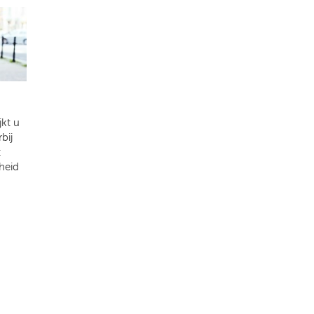
kt u
bij
t
heid