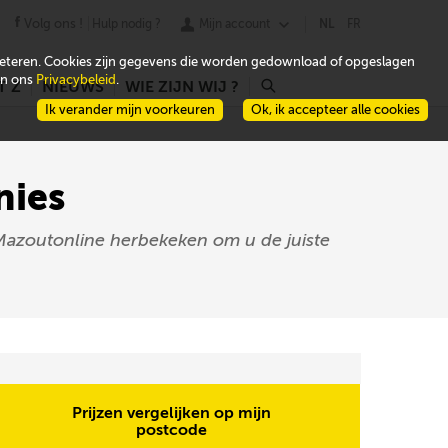
Volg ons !
Hulp nodig ?
Mijn account
NL
FR
beteren. Cookies zijn gegevens die worden gedownload of opgeslagen
 in ons
Privacybeleid
.
T Z
NIEUWS
WIE ZIJN WIJ ?
r
Ik verander mijn voorkeuren
Ok, ik accepteer alle cookies
nies
 Mazoutonline herbekeken om u de juiste
Prijzen vergelijken op mijn
postcode