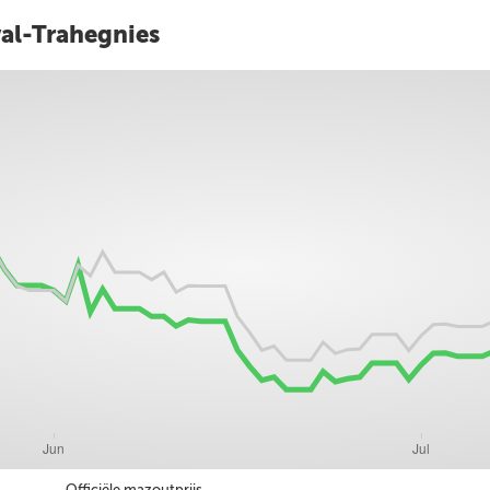
val-Trahegnies
Officiële mazoutprijs