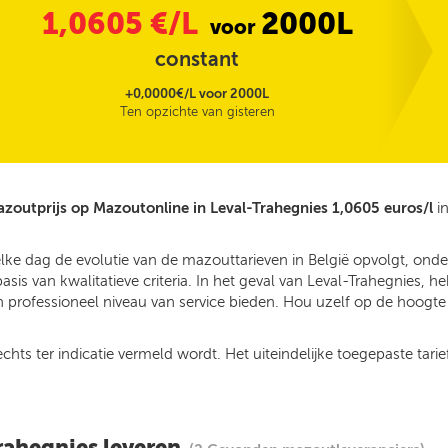
1,0605
€/L
2000L
voor
constant
+0,0000€/L voor 2000L
Ten opzichte van gisteren
zoutprijs op Mazoutonline in Leval-Trahegnies 1,0605 euros/l
in
elke dag de evolutie van de mazouttarieven in België opvolgt, on
is van kwalitatieve criteria. In het geval van Leval-Trahegnies, 
 professioneel niveau van service bieden. Hou uzelf op de hoogte v
ts ter indicatie vermeld wordt. Het uiteindelijke toegepaste tarief
rahegnies leveren