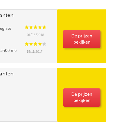
lanten
C
C
C
C
C
egnies
01/08/2018
De prijzen
bekijken
C
C
C
C
C
t 13h00 me
15/11/2017
e pourrait elle
lanten
De prijzen
bekijken