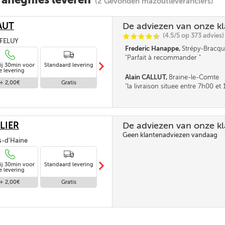
(2 Gevonden mazoutleveranciers)
AUT
De adviezen van onze k
(4.5/5 op 373 advies)
C
C
C
C
i
@
, FELUY
Frederic Hanappe,
Strépy-Bracqu
Parfait à recommander
m
ij 30min voor
Standaard levering
Levering in
e levering
afwezigheid
Alain CALLUT,
Braine-le-Comte
+ 2,00€
Gratis
Gratis
la livraison situee entre 7h00 e
parait tres longue. la fourchette n
pas être un peu réduite. Merci
LIER
De adviezen van onze k
Geen klantenadviezen vandaag
is-d'Haine
m
ij 30min voor
Standaard levering
Levering in
e levering
afwezigheid
+ 2,00€
Gratis
Gratis