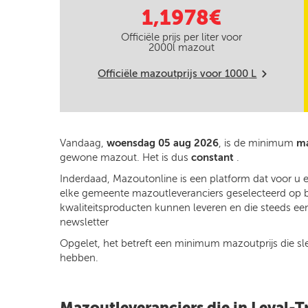
1,1978€
Officiële prijs per liter voor
2000
l mazout
Officiële mazoutprijs voor
1000
L
m
Vandaag,
woensdag 05 aug 2026
, is de minimum
ma
gewone mazout. Het is dus
constant
.
Inderdaad, Mazoutonline is een platform dat voor u 
elke gemeente mazoutleveranciers geselecteerd op bas
kwaliteitsproducten kunnen leveren en die steeds een
newsletter
Opgelet, het betreft een minimum mazoutprijs die slech
hebben.
Mazoutleveranciers die in Leval-T