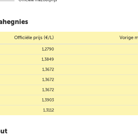
rahegnies
Officiële prijs (€/L)
Vorige m
1,2790
1,3849
1,3672
1,3672
1,3672
1,3903
1,3112
out