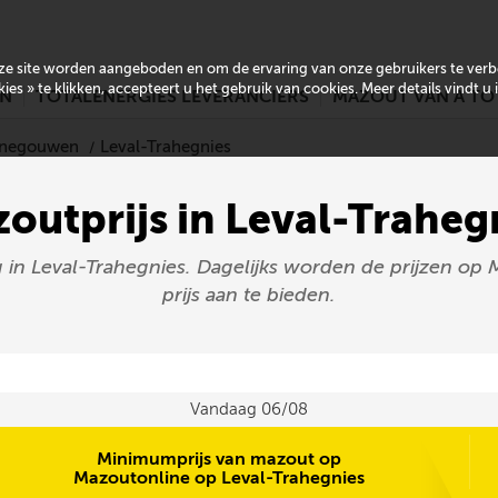
onze site worden aangeboden en om de ervaring van onze gebruikers te ver
es » te klikken, accepteert u het gebruik van cookies. Meer details vindt u
EN
TOTALENERGIES LEVERANCIERS
MAZOUT VAN A TO
Henegouwen
Leval-Trahegnies
outprijs in Leval-Traheg
g in Leval-Trahegnies. Dagelijks worden de prijzen op
prijs aan te bieden.
Vandaag 06/08
Minimumprijs van mazout op
Mazoutonline op Leval-Trahegnies