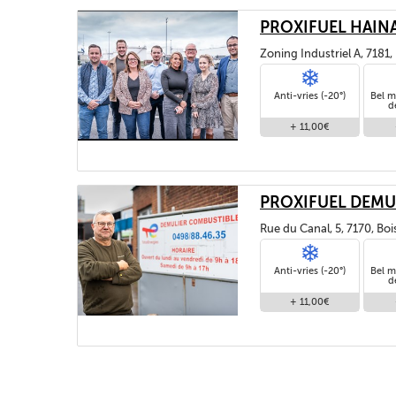
PROXIFUEL HAIN
Zoning Industriel A, 7181
Anti-vries (-20°)
Bel m
d
+ 11,00€
PROXIFUEL DEMU
Rue du Canal, 5, 7170, Bo
Anti-vries (-20°)
Bel m
d
+ 11,00€