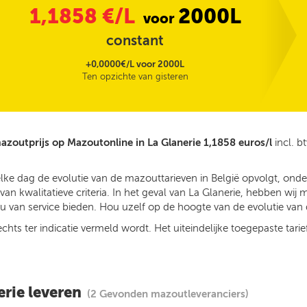
1,1858
€/L
2000L
voor
constant
+0,0000€/L voor 2000L
Ten opzichte van gisteren
azoutprijs op Mazoutonline in La Glanerie 1,1858 euros/l
incl. b
lke dag de evolutie van de mazouttarieven in België opvolgt, ond
n kwalitatieve criteria. In het geval van La Glanerie, hebben wij 
 van service bieden. Hou uzelf op de hoogte van de evolutie van d
ts ter indicatie vermeld wordt. Het uiteindelijke toegepaste tarief
erie leveren
(2 Gevonden mazoutleveranciers)