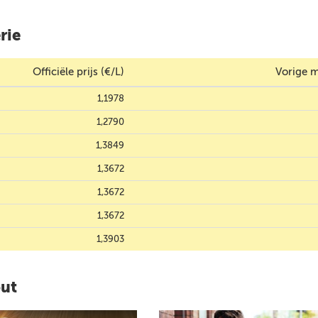
rie
Officiële prijs (€/L)
Vorige m
1,1978
1,2790
1,3849
1,3672
1,3672
1,3672
1,3903
out