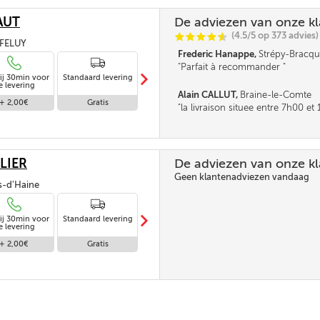
AUT
De adviezen van onze k
(4.5/5 op 373 advies)
C
C
C
C
i
@
, FELUY
Frederic Hanappe,
Strépy-Bracqu
Parfait à recommander
m
ij 30min voor
Standaard levering
Levering in
e levering
afwezigheid
Alain CALLUT,
Braine-le-Comte
+ 2,00€
Gratis
Gratis
la livraison situee entre 7h00 e
parait tres longue. la fourchette n
pas être un peu réduite. Merci
LIER
De adviezen van onze k
Geen klantenadviezen vandaag
is-d'Haine
m
ij 30min voor
Standaard levering
Levering in
e levering
afwezigheid
+ 2,00€
Gratis
Gratis