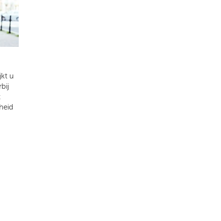
kt u
bij
t
heid