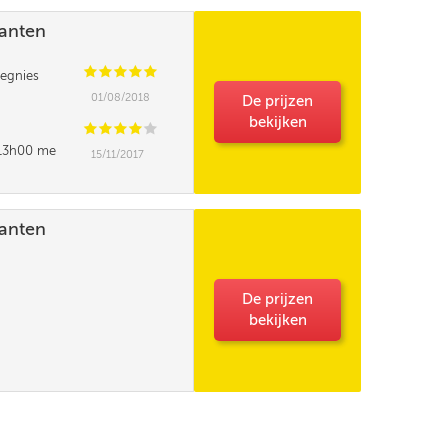
lanten
C
C
C
C
C
egnies
01/08/2018
De prijzen
bekijken
C
C
C
C
C
t 13h00 me
15/11/2017
e pourrait elle
lanten
De prijzen
bekijken