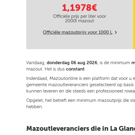
1,1978€
Officiële prijs per liter voor
2000
l mazout
Officiële mazoutprijs voor
1000
L
m
Vandaag,
donderdag 06 aug 2026
, is de minimum
m
mazout. Het is dus
constant
.
Inderdaad, Mazoutonline is een platform dat voor u e
gemeente mazoutleveranciers geselecteerd op basis va
kunnen leveren en die steeds een professioneel niveau
Opgelet, het betreft een minimum mazoutprijs die slech
hebben.
Mazoutleveranciers die in La Glan