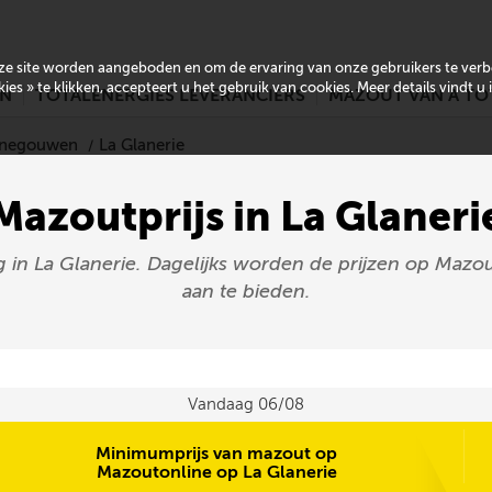
onze site worden aangeboden en om de ervaring van onze gebruikers te ver
es » te klikken, accepteert u het gebruik van cookies. Meer details vindt u
EN
TOTALENERGIES LEVERANCIERS
MAZOUT VAN A TO
Henegouwen
La Glanerie
Mazoutprijs in La Glaneri
g in La Glanerie. Dagelijks worden de prijzen op Mazou
aan te bieden.
Vandaag 06/08
Minimumprijs van mazout op
Mazoutonline op La Glanerie