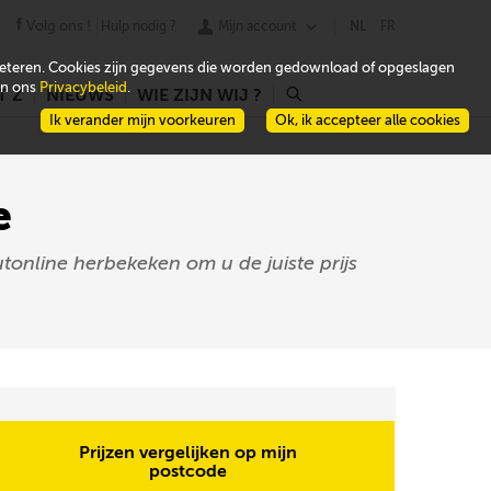
Volg ons !
Hulp nodig ?
Mijn account
NL
FR
beteren. Cookies zijn gegevens die worden gedownload of opgeslagen
 in ons
Privacybeleid
.
T Z
NIEUWS
WIE ZIJN WIJ ?
r
Ik verander mijn voorkeuren
Ok, ik accepteer alle cookies
e
tonline herbekeken om u de juiste prijs
Prijzen vergelijken op mijn
postcode