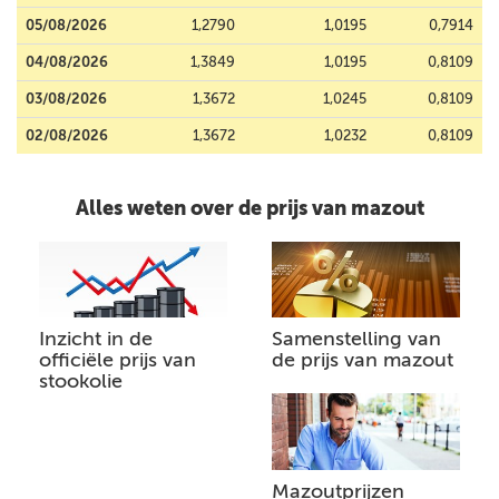
05/08/2026
1,2790
1,0195
0,7914
04/08/2026
1,3849
1,0195
0,8109
03/08/2026
1,3672
1,0245
0,8109
02/08/2026
1,3672
1,0232
0,8109
Alles weten over de prijs van mazout
Inzicht in de
Samenstelling van
officiële prijs van
de prijs van mazout
stookolie
Mazoutprijzen