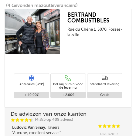
(4 Gevonden mazoutleveranciers)
BERTRAND
COMBUSTIBLES
Rue du Chêne 1, 5070, Fosses-
la-ville
Anti-vries (-20°)
Bel mij 30min voor
Standaard levering
de levering
+ 10,00€
+ 2,00€
Gratis
De adviezen van onze klanten
(4.8/5 op 409 advies)
C
C
C
C
i
@
C
C
C
C
C
Ludovic Van Sinay,
Taviers
Aucune, excellent service.
05/01/2019