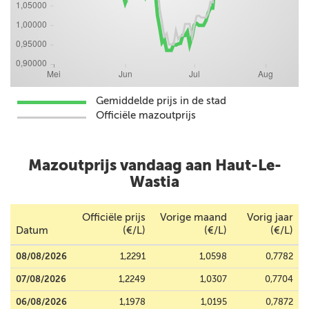
Gemiddelde prijs in de stad
Officiële mazoutprijs
Mazoutprijs vandaag aan Haut-Le-
Wastia
Officiële prijs
Vorige maand
Vorig jaar
Datum
(€/L)
(€/L)
(€/L)
08/08/2026
1,2291
1,0598
0,7782
07/08/2026
1,2249
1,0307
0,7704
06/08/2026
1,1978
1,0195
0,7872