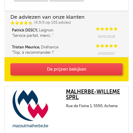
De adviezen van onze klanten
(4.9/5 op 105 advies)
C
C
C
C
i
@
C
C
C
C
C
Patrick DESCY,
Leignon
Service parfait, merci.
05/01/2018
C
C
C
C
C
Tristan Meurice,
Dréhance
Top, à recommander !
03/02/2017
De prijzen bekijken
MALHERBE-WILLEME
SPRL
Rue de Fisine 1, 5590, Achene