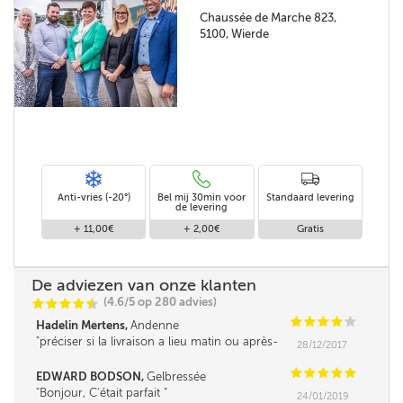
Chaussée de Marche 823,
5100, Wierde
Anti-vries (-20°)
Bel mij 30min voor
Standaard levering
de levering
+ 11,00€
+ 2,00€
Gratis
De adviezen van onze klanten
(4.6/5 op 280 advies)
C
C
C
C
i
@
C
C
C
C
C
Hadelin Mertens,
Andenne
préciser si la livraison a lieu matin ou après-
28/12/2017
midi serait un plus.
C
C
C
C
C
EDWARD BODSON,
Gelbressée
Bonjour, C'était parfait
24/01/2019