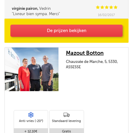
C
C
C
C
C
virginie pairon,
Vedrin
Livreur bien sympa. Merci
16/02/2017
De prijzen bekijken
Mazout Botton
Chaussée de Marche, 5, 5330,
ASSESSE
Anti-vries (-20°)
Standaard levering
+ 12,10€
Gratis