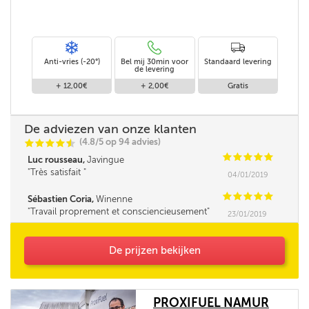
Anti-vries (-20°)
Bel mij 30min voor
Standaard levering
de levering
+ 12,00€
+ 2,00€
Gratis
De adviezen van onze klanten
(4.8/5 op 94 advies)
C
C
C
C
i
@
C
C
C
C
C
Luc rousseau,
Javingue
Très satisfait
04/01/2019
C
C
C
C
C
Sébastien Coria,
Winenne
Travail proprement et consciencieusement
23/01/2019
De prijzen bekijken
PROXIFUEL NAMUR