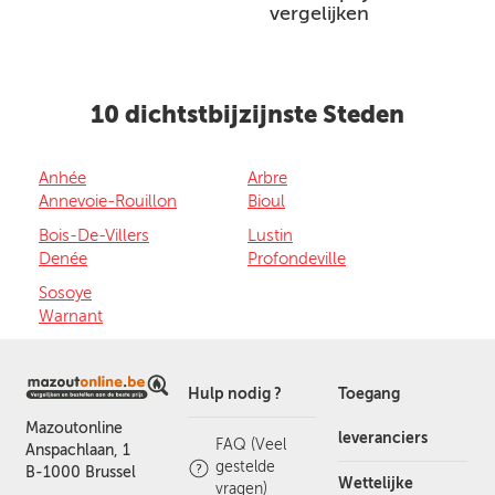
vergelijken
10 dichtstbijzijnste Steden
Anhée
Arbre
Annevoie-Rouillon
Bioul
Bois-De-Villers
Lustin
Denée
Profondeville
Sosoye
Warnant
Hulp nodig ?
Toegang
Mazoutonline
leveranciers
FAQ (Veel
Anspachlaan, 1
gestelde
B-1000 Brussel
Wettelijke
vragen)