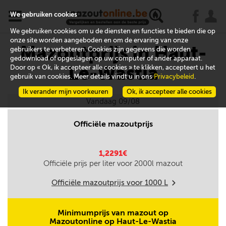
x
j
u
We gebruiken cookies
We gebruiken cookies om u de diensten en functies te bieden die op
onze site worden aangeboden en om de ervaring van onze
Mazoutprijs in Haut-
gebruikers te verbeteren. Cookies zijn gegevens die worden
gedownload of opgeslagen op uw computer of ander apparaat.
Le-Wastia
Door op « Ok, ik accepteer alle cookies » te klikken, accepteert u het
gebruik van cookies. Meer details vindt u in ons
Privacybeleid
.
Ik verander mijn voorkeuren
Ok, ik accepteer alle cookies
Vandaag 09/08
Officiële mazoutprijs
1,2291€
Officiële prijs per liter voor
2000
l mazout
Officiële mazoutprijs voor
1000
L
m
Minimumprijs van mazout op
Mazoutonline op Haut-Le-Wastia