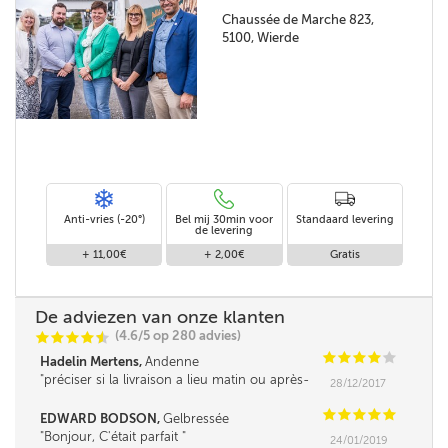
Chaussée de Marche 823,
5100, Wierde
Anti-vries (-20°)
Bel mij 30min voor
Standaard levering
de levering
+ 11,00€
+ 2,00€
Gratis
De adviezen van onze klanten
(4.6/5 op 280 advies)
C
C
C
C
i
@
C
C
C
C
C
Hadelin Mertens,
Andenne
préciser si la livraison a lieu matin ou après-
28/12/2017
midi serait un plus.
C
C
C
C
C
EDWARD BODSON,
Gelbressée
Bonjour, C'était parfait
24/01/2019