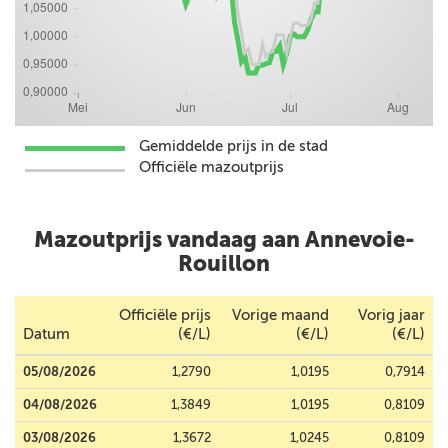
Gemiddelde prijs in de stad
Officiële mazoutprijs
Mazoutprijs vandaag aan Annevoie-
Rouillon
Officiële prijs
Vorige maand
Vorig jaar
Datum
(€/L)
(€/L)
(€/L)
05/08/2026
1,2790
1,0195
0,7914
04/08/2026
1,3849
1,0195
0,8109
03/08/2026
1,3672
1,0245
0,8109