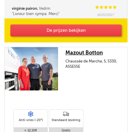
C
C
C
C
C
virginie pairon,
Vedrin
Livreur bien sympa. Merci
16/02/2017
De prijzen bekijken
Mazout Botton
Chaussée de Marche, 5, 5330,
ASSESSE
Anti-vries (-20°)
Standaard levering
+ 12,10€
Gratis