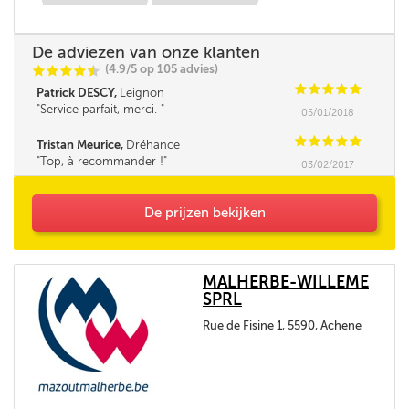
De adviezen van onze klanten
(4.9/5 op 105 advies)
C
C
C
C
i
@
C
C
C
C
C
Patrick DESCY,
Leignon
Service parfait, merci.
05/01/2018
C
C
C
C
C
Tristan Meurice,
Dréhance
Top, à recommander !
03/02/2017
De prijzen bekijken
MALHERBE-WILLEME
SPRL
Rue de Fisine 1, 5590, Achene