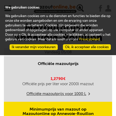
x
j
u
We gebruiken cookies
We gebruiken cookies om u de diensten en functies te bieden die op
onze site worden aangeboden en om de ervaring van onze
Mazoutprijs in
gebruikers te verbeteren. Cookies zijn gegevens die worden
gedownload of opgeslagen op uw computer of ander apparaat.
Annevoie-Rouillon
Door op « Ok, ik accepteer alle cookies » te klikken, accepteert u het
gebruik van cookies. Meer details vindt u in ons
Privacybeleid
.
Ik verander mijn voorkeuren
Ok, ik accepteer alle cookies
Vandaag 05/08
Officiële mazoutprijs
1,2790€
Officiële prijs per liter voor
2000
l mazout
Officiële mazoutprijs voor
1000
L
m
Minimumprijs van mazout op
Mazoutonline op Annevoie-Rouillon