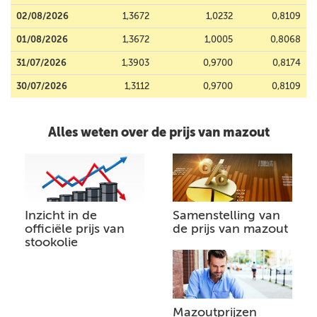
02/08/2026
1,3672
1,0232
0,8109
01/08/2026
1,3672
1,0005
0,8068
31/07/2026
1,3903
0,9700
0,8174
30/07/2026
1,3112
0,9700
0,8109
Alles weten over de prijs van mazout
Inzicht in de
Samenstelling van
officiële prijs van
de prijs van mazout
stookolie
Mazoutprijzen