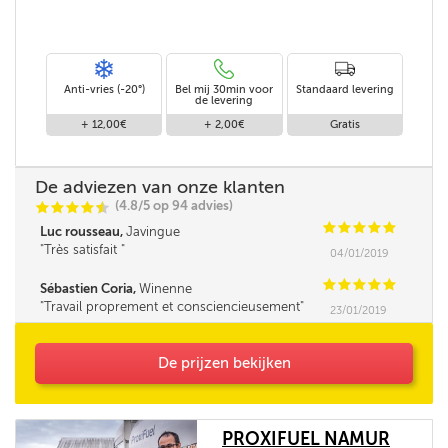
Anti-vries (-20°)
Bel mij 30min voor
Standaard levering
de levering
+ 12,00€
+ 2,00€
Gratis
De adviezen van onze klanten
(4.8/5 op 94 advies)
C
C
C
C
i
@
C
C
C
C
C
Luc rousseau,
Javingue
Très satisfait
04/01/2019
C
C
C
C
C
Sébastien Coria,
Winenne
Travail proprement et consciencieusement
23/01/2019
De prijzen bekijken
PROXIFUEL NAMUR