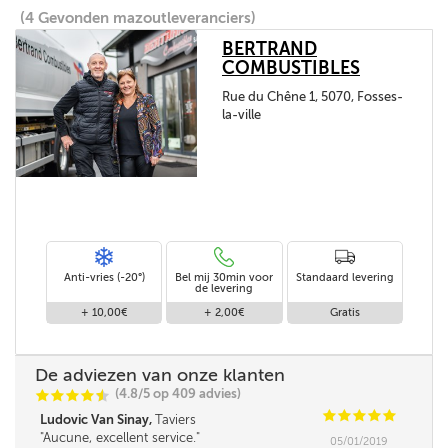
(4 Gevonden mazoutleveranciers)
BERTRAND
COMBUSTIBLES
Rue du Chêne 1, 5070, Fosses-
la-ville
Anti-vries (-20°)
Bel mij 30min voor
Standaard levering
de levering
+ 10,00€
+ 2,00€
Gratis
De adviezen van onze klanten
(4.8/5 op 409 advies)
C
C
C
C
i
@
C
C
C
C
C
Ludovic Van Sinay,
Taviers
Aucune, excellent service.
05/01/2019