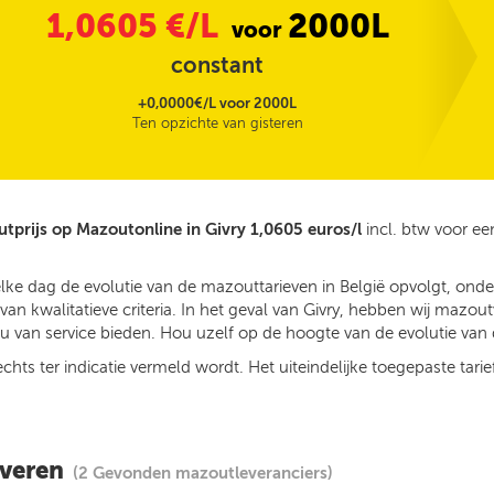
1,0605
€/L
2000L
voor
constant
+0,0000€/L voor 2000L
Ten opzichte van gisteren
tprijs op Mazoutonline in Givry 1,0605 euros/l
incl. btw voor e
lke dag de evolutie van de mazouttarieven in België opvolgt, ond
n kwalitatieve criteria. In het geval van Givry, hebben wij mazout
 van service bieden. Hou uzelf op de hoogte van de evolutie van d
ts ter indicatie vermeld wordt. Het uiteindelijke toegepaste tarief
everen
(2 Gevonden mazoutleveranciers)