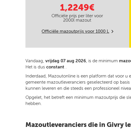
1,2249€
Officiële prijs per liter voor
2000
l mazout
Officiële mazoutprijs voor
1000
L
m
Vandaag,
vrijdag 07 aug 2026
, is de minimum
mazou
Het is dus
constant
.
Inderdaad, Mazoutonline is een platform dat voor u e
gemeente mazoutleveranciers geselecteerd op basis va
kunnen leveren en die steeds een professioneel niveau
Opgelet, het betreft een minimum mazoutprijs die slech
hebben.
Mazoutleveranciers die in Givry l