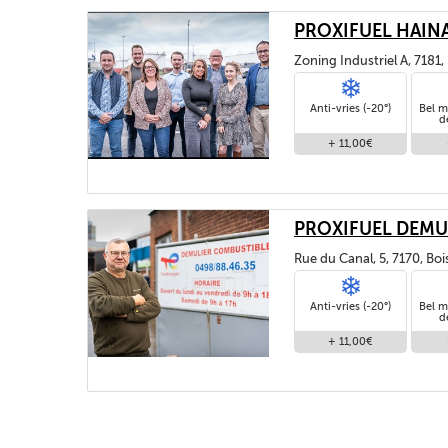
PROXIFUEL HAIN
Zoning Industriel A, 7181
Anti-vries (-20°)
Bel m
d
+ 11,00€
PROXIFUEL DEMU
Rue du Canal, 5, 7170, Bo
Anti-vries (-20°)
Bel m
d
+ 11,00€