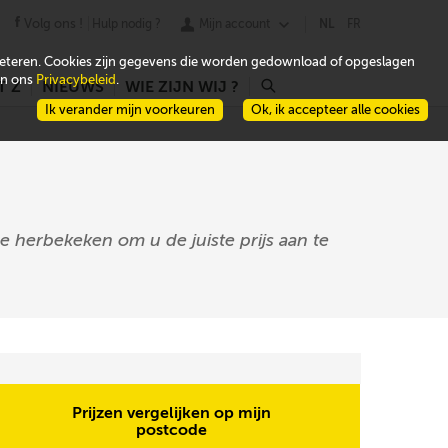
Volg ons !
Hulp nodig ?
Mijn account
NL
FR
beteren. Cookies zijn gegevens die worden gedownload of opgeslagen
 in ons
Privacybeleid
.
T Z
NIEUWS
WIE ZIJN WIJ ?
r
Ik verander mijn voorkeuren
Ok, ik accepteer alle cookies
e herbekeken om u de juiste prijs aan te
Prijzen vergelijken op mijn
postcode