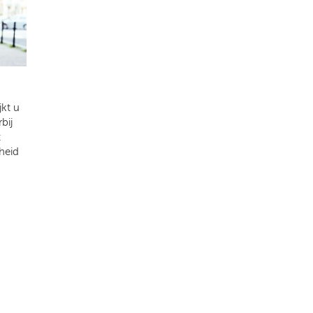
kt u
bij
t
heid