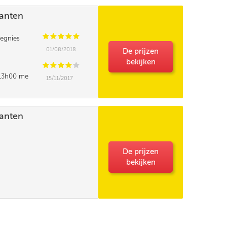
lanten
C
C
C
C
C
egnies
01/08/2018
De prijzen
bekijken
C
C
C
C
C
t 13h00 me
15/11/2017
e pourrait elle
lanten
De prijzen
bekijken