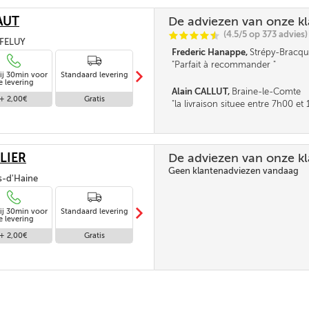
AUT
De adviezen van onze k
(4.5/5 op 373 advies)
C
C
C
C
i
@
, FELUY
Frederic Hanappe,
Strépy-Bracqu
Parfait à recommander
m
ij 30min voor
Standaard levering
Levering in
e levering
afwezigheid
Alain CALLUT,
Braine-le-Comte
+ 2,00€
Gratis
Gratis
la livraison situee entre 7h00 e
parait tres longue. la fourchette n
pas être un peu réduite. Merci
LIER
De adviezen van onze k
Geen klantenadviezen vandaag
is-d'Haine
m
ij 30min voor
Standaard levering
Levering in
e levering
afwezigheid
+ 2,00€
Gratis
Gratis