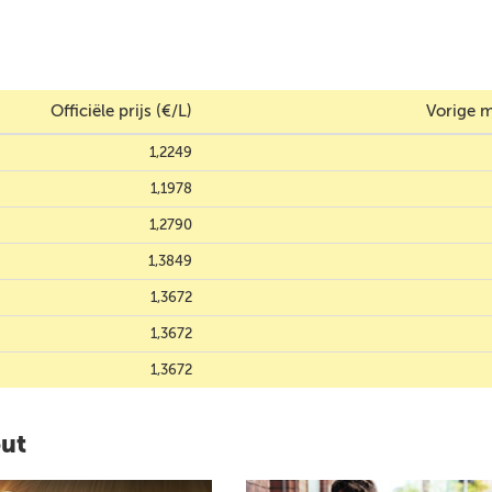
Officiële prijs (€/L)
Vorige m
1,2249
1,1978
1,2790
1,3849
1,3672
1,3672
1,3672
out