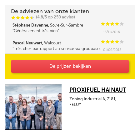
De adviezen van onze klanten
(4.8/5 op 250 advies)
C
C
C
C
i
@
C
C
C
C
C
Stéphane Davenne,
Solre-Sur-Sambre
Généralement très bien
15/11/2016
C
C
C
C
C
Pascal Neuwart,
Walcourt
Très cher par rapport au service via groupasol.
01/06/2018
Seul le délai m'a obligé à commander là. Je m'y
prendrai à l'avance à l'avenir. Rien à redire sur
la qualité du service mais chacun agit de la
De prijzen bekijken
même façon...
PROXIFUEL HAINAUT
Zoning Industriel A, 7181,
FELUY