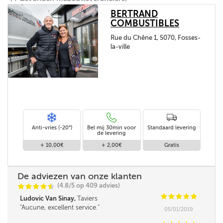
BERTRAND
COMBUSTIBLES
Rue du Chêne 1, 5070, Fosses-
la-ville
Anti-vries (-20°)
Bel mij 30min voor
Standaard levering
de levering
+ 10,00€
+ 2,00€
Gratis
De adviezen van onze klanten
(4.8/5 op 409 advies)
C
C
C
C
i
@
C
C
C
C
C
Ludovic Van Sinay,
Taviers
Aucune, excellent service.
05/01/2019