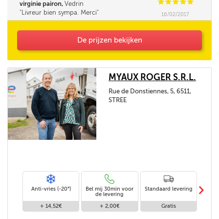
C
C
C
C
C
virginie pairon,
Vedrin
Livreur bien sympa. Merci
16/02/2017
De prijzen bekijken
MYAUX ROGER S.R.L.
Rue de Donstiennes, 5, 6511,
STREE
m
Anti-vries (-20°)
Bel mij 30min voor
Standaard levering
Le
de levering
af
+ 14,52€
+ 2,00€
Gratis