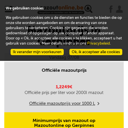
x
j
u
We gebruiken cookies
We gebruiken cookies om u de diensten en functies te bieden die op
onze site worden aangeboden en om de ervaring van onze
Mazoutprijs in
gebruikers te verbeteren. Cookies zijn gegevens die worden
gedownload of opgeslagen op uw computer of ander apparaat.
Gerpinnes
Door op « Ok, ik accepteer alle cookies » te klikken, accepteert u het
gebruik van cookies. Meer details vindt u in ons
Privacybeleid
.
Ik verander mijn voorkeuren
Ok, ik accepteer alle cookies
Vandaag 07/08
Officiële mazoutprijs
1,2249€
Officiële prijs per liter voor
2000
l mazout
Officiële mazoutprijs voor
1000
L
m
Minimumprijs van mazout op
Mazoutonline op Gerpinnes