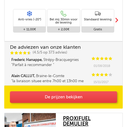
m
Anti-vries (-20°)
Bel mij 30min voor
Standaard levering
Le
de levering
af
+ 11,00€
+ 2,00€
Gratis
De adviezen van onze klanten
(4.5/5 op 373 advies)
C
C
C
C
i
@
C
C
C
C
C
Frederic Hanappe,
Strépy-Bracquegnies
Parfait à recommander
01/08/2018
C
C
C
C
C
Alain CALLUT,
Braine-le-Comte
la livraison situee entre 7h00 et 13h00 me
15/11/2017
parait tres longue. la fourchette ne pourrait elle
pas être un peu réduite. Merci
De prijzen bekijken
PROXIFUEL
DEMULIER