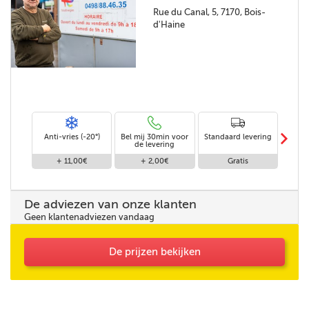
Rue du Canal, 5, 7170, Bois-
d'Haine
m
Anti-vries (-20°)
Bel mij 30min voor
Standaard levering
Le
de levering
af
+ 11,00€
+ 2,00€
Gratis
De adviezen van onze klanten
Geen klantenadviezen vandaag
De prijzen bekijken