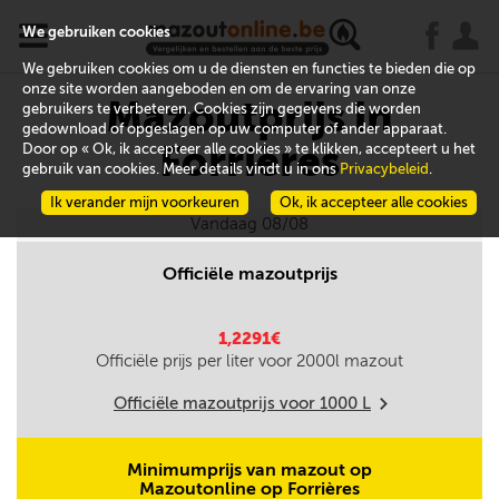
x
j
u
We gebruiken cookies
We gebruiken cookies om u de diensten en functies te bieden die op
onze site worden aangeboden en om de ervaring van onze
Mazoutprijs in
gebruikers te verbeteren. Cookies zijn gegevens die worden
gedownload of opgeslagen op uw computer of ander apparaat.
Forrières
Door op « Ok, ik accepteer alle cookies » te klikken, accepteert u het
gebruik van cookies. Meer details vindt u in ons
Privacybeleid
.
Ik verander mijn voorkeuren
Ok, ik accepteer alle cookies
Vandaag 08/08
Officiële mazoutprijs
1,2291€
Officiële prijs per liter voor
2000
l mazout
Officiële mazoutprijs voor
1000
L
m
Minimumprijs van mazout op
Mazoutonline op Forrières