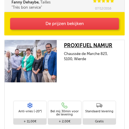
C
C
C
C
C
Fanny Dehaybe,
Tailles
Très bon service
07/12/2016
De prijzen bekijken
PROXIFUEL NAMUR
Chaussée de Marche 823,
5100, Wierde
Anti-vries (-20°)
Bel mij 30min voor
Standaard levering
de levering
+ 11,00€
+ 2,00€
Gratis