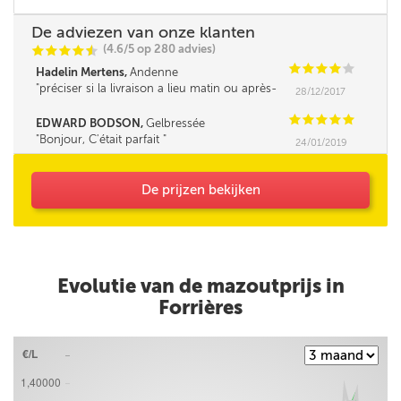
De adviezen van onze klanten
(4.6/5 op 280 advies)
C
C
C
C
i
@
C
C
C
C
C
Hadelin Mertens,
Andenne
préciser si la livraison a lieu matin ou après-
28/12/2017
midi serait un plus.
C
C
C
C
C
EDWARD BODSON,
Gelbressée
Bonjour, C'était parfait
24/01/2019
De prijzen bekijken
Evolutie van de mazoutprijs in
Forrières