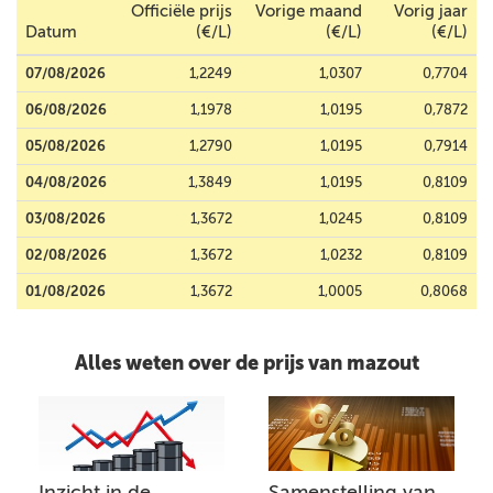
Officiële prijs
Vorige maand
Vorig jaar
Datum
(€/L)
(€/L)
(€/L)
07/08/2026
1,2249
1,0307
0,7704
06/08/2026
1,1978
1,0195
0,7872
05/08/2026
1,2790
1,0195
0,7914
04/08/2026
1,3849
1,0195
0,8109
03/08/2026
1,3672
1,0245
0,8109
02/08/2026
1,3672
1,0232
0,8109
01/08/2026
1,3672
1,0005
0,8068
Alles weten over de prijs van mazout
Inzicht in de
Samenstelling van