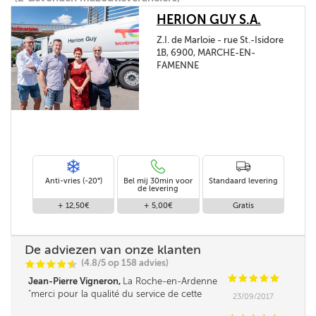
HERION GUY S.A.
Z.I. de Marloie - rue St.-Isidore
1B, 6900, MARCHE-EN-
FAMENNE
Anti-vries (-20°)
Bel mij 30min voor
Standaard levering
de levering
+ 12,50€
+ 5,00€
Gratis
De adviezen van onze klanten
(4.8/5 op 158 advies)
C
C
C
C
i
@
C
C
C
C
C
Jean-Pierre Vigneron,
La Roche-en-Ardenne
merci pour la qualité du service de cette
23/09/2017
société