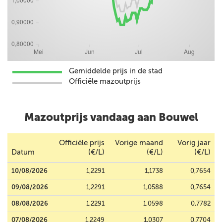
Gemiddelde prijs in de stad
Officiële mazoutprijs
Mazoutprijs vandaag aan Bouwel
Officiële prijs
Vorige maand
Vorig jaar
Datum
(€/L)
(€/L)
(€/L)
10/08/2026
1,2291
1,1738
0,7654
09/08/2026
1,2291
1,0588
0,7654
08/08/2026
1,2291
1,0598
0,7782
07/08/2026
1,2249
1,0307
0,7704