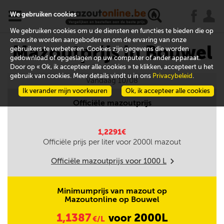
x
j
u
We gebruiken cookies
We gebruiken cookies om u de diensten en functies te bieden die op
onze site worden aangeboden en om de ervaring van onze
Mazoutprijs in Bouwel
gebruikers te verbeteren. Cookies zijn gegevens die worden
gedownload of opgeslagen op uw computer of ander apparaat.
Door op « Ok, ik accepteer alle cookies » te klikken, accepteert u het
gebruik van cookies. Meer details vindt u in ons
Privacybeleid
.
Vandaag 10/08
Ik verander mijn voorkeuren
Ok, ik accepteer alle cookies
Officiële mazoutprijs
1,2291€
Officiële prijs per liter voor
2000
l mazout
Officiële mazoutprijs voor
1000
L
m
Minimumprijs van mazout op
Mazoutonline op Bouwel
1,1387
2000L
voor
€/L