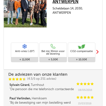
ANTWERPEN
Scheldelaan 14, 2030,
ANTWERPEN
m
Anti-vries (-20°)
Bel mij 30min voor
CO2-compensatie
Stand
de levering
+ 11,00€
+ 5,00€
+ 10,00€
De adviezen van onze klanten
(4.5/5 op 251 advies)
C
C
C
C
i
@
C
C
C
C
C
Sylvain Girard,
Turnhout
De persoon die me telefonisch contacteerde
08/05/2016
was iets minder vlot in omgang met mensen,
leek me. Verder was de service super!
C
C
C
C
C
Paul Verlinden,
Hemiksem
Bij de bevestiging van mijn bestelling werd
15/03/2016