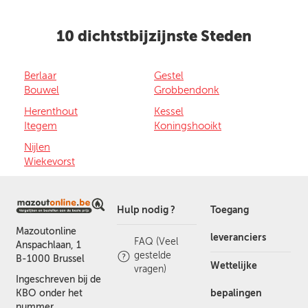
10 dichtstbijzijnste Steden
Berlaar
Gestel
Bouwel
Grobbendonk
Herenthout
Kessel
Itegem
Koningshooikt
Nijlen
Wiekevorst
Hulp nodig ?
Toegang
Mazoutonline
leveranciers
FAQ (Veel
Anspachlaan, 1
gestelde
B-1000 Brussel
Wettelijke
vragen)
Ingeschreven bij de
bepalingen
KBO onder het
nummer