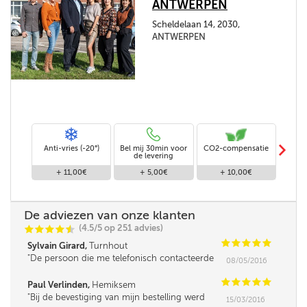
ANTWERPEN
Scheldelaan 14, 2030,
ANTWERPEN
m
Anti-vries (-20°)
Bel mij 30min voor
CO2-compensatie
Stand
de levering
+ 11,00€
+ 5,00€
+ 10,00€
De adviezen van onze klanten
(4.5/5 op 251 advies)
C
C
C
C
i
@
C
C
C
C
C
Sylvain Girard,
Turnhout
De persoon die me telefonisch contacteerde
08/05/2016
was iets minder vlot in omgang met mensen,
leek me. Verder was de service super!
C
C
C
C
C
Paul Verlinden,
Hemiksem
Bij de bevestiging van mijn bestelling werd
15/03/2016