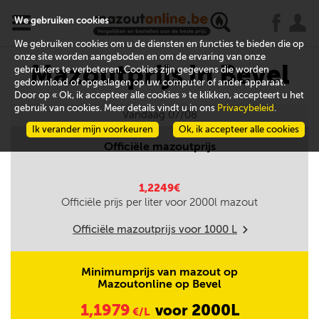
x
j
u
We gebruiken cookies
We gebruiken cookies om u de diensten en functies te bieden die op
onze site worden aangeboden en om de ervaring van onze
Mazoutprijs in Bevel
gebruikers te verbeteren. Cookies zijn gegevens die worden
gedownload of opgeslagen op uw computer of ander apparaat.
Door op « Ok, ik accepteer alle cookies » te klikken, accepteert u het
gebruik van cookies. Meer details vindt u in ons
Privacybeleid
.
Vandaag 07/08
Ik verander mijn voorkeuren
Ok, ik accepteer alle cookies
Officiële mazoutprijs
1,2249€
Officiële prijs per liter voor
2000
l mazout
Officiële mazoutprijs voor
1000
L
m
Minimumprijs van mazout op
Mazoutonline op Bevel
1,1979
2000L
voor
€/L