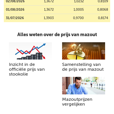
02/08/2026
1,3672
1,0232
0,8109
01/08/2026
1,3672
1,0005
0,8068
31/07/2026
1,3903
0,9700
0,8174
Alles weten over de prijs van mazout
Inzicht in de
Samenstelling van
officiële prijs van
de prijs van mazout
stookolie
Mazoutprijzen
vergelijken