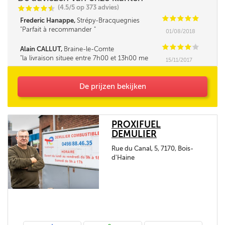
(4.5/5 op 373 advies)
C
C
C
C
i
@
C
C
C
C
C
Frederic Hanappe,
Strépy-Bracquegnies
Parfait à recommander
01/08/2018
C
C
C
C
C
Alain CALLUT,
Braine-le-Comte
la livraison situee entre 7h00 et 13h00 me
15/11/2017
parait tres longue. la fourchette ne pourrait elle
pas être un peu réduite. Merci
De prijzen bekijken
PROXIFUEL
DEMULIER
Rue du Canal, 5, 7170, Bois-
d'Haine