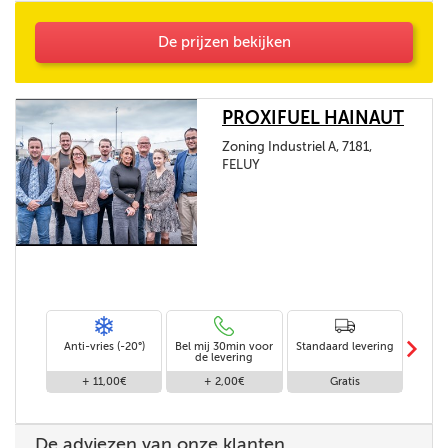
De prijzen bekijken
PROXIFUEL HAINAUT
Zoning Industriel A, 7181,
FELUY
m
Anti-vries (-20°)
Bel mij 30min voor
Standaard levering
Le
de levering
af
+ 11,00€
+ 2,00€
Gratis
De adviezen van onze klanten