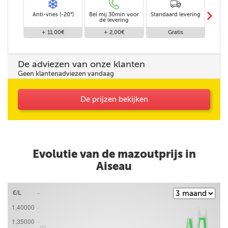
m
Anti-vries (-20°)
Bel mij 30min voor
Standaard levering
Le
de levering
af
+ 11,00€
+ 2,00€
Gratis
De adviezen van onze klanten
Geen klantenadviezen vandaag
De prijzen bekijken
Evolutie van de mazoutprijs in
Aiseau