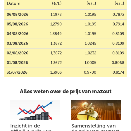
Datum
(€/L)
(€/L)
(€/L)
06/08/2026
1,1978
1,0195
0,7872
05/08/2026
1,2790
1,0195
0,7914
04/08/2026
1,3849
1,0195
0,8109
03/08/2026
1,3672
1,0245
0,8109
02/08/2026
1,3672
1,0232
0,8109
01/08/2026
1,3672
1,0005
0,8068
31/07/2026
1,3903
0,9700
0,8174
Alles weten over de prijs van mazout
Inzicht in de
Samenstelling van