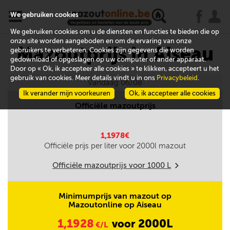
x
j
u
We gebruiken cookies
We gebruiken cookies om u de diensten en functies te bieden die op
onze site worden aangeboden en om de ervaring van onze
Mazoutprijs in Aiseau
gebruikers te verbeteren. Cookies zijn gegevens die worden
gedownload of opgeslagen op uw computer of ander apparaat.
Door op « Ok, ik accepteer alle cookies » te klikken, accepteert u het
gebruik van cookies. Meer details vindt u in ons
Privacybeleid
.
Vandaag 06/08
Ik verander mijn voorkeuren
Ok, ik accepteer alle cookies
Officiële mazoutprijs
1,1978€
Officiële prijs per liter voor
2000
l mazout
Officiële mazoutprijs voor
1000
L
m
Minimumprijs van mazout op
Mazoutonline op Aiseau
1,1928
2000L
voor
€/L