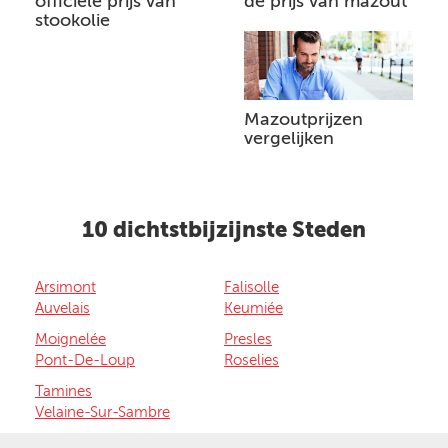
officiële prijs van
de prijs van mazout
stookolie
Mazoutprijzen
vergelijken
10 dichtstbijzijnste Steden
Arsimont
Falisolle
Auvelais
Keumiée
Moignelée
Presles
Pont-De-Loup
Roselies
Tamines
Velaine-Sur-Sambre