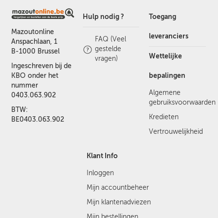
Hulp nodig ?
Toegang
Mazoutonline
leveranciers
FAQ (Veel
Anspachlaan, 1
gestelde
B-1000 Brussel
Wettelijke
vragen)
Ingeschreven bij de
bepalingen
KBO onder het
nummer
Algemene
0403.063.902
gebruiksvoorwaarden
BTW:
Kredieten
BE0403.063.902
Vertrouwelijkheid
Klant Info
Inloggen
Mijn accountbeheer
Mijn klantenadviezen
Mijn bestellingen