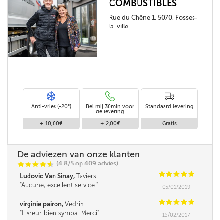
COMBUSTIBLES
Rue du Chêne 1, 5070, Fosses-
la-ville
Anti-vries (-20°)
Bel mij 30min voor
Standaard levering
de levering
+ 10,00€
+ 2,00€
Gratis
De adviezen van onze klanten
(4.8/5 op 409 advies)
C
C
C
C
i
@
C
C
C
C
C
Ludovic Van Sinay,
Taviers
Aucune, excellent service.
05/01/2019
C
C
C
C
C
virginie pairon,
Vedrin
Livreur bien sympa. Merci
16/02/2017