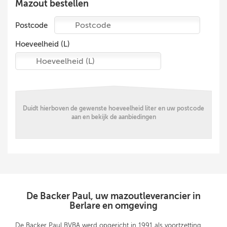
−
Mazout bestellen
Postcode
etMap
B
Hoeveelheid (L)
Duidt hierboven de gewenste hoeveelheid liter en uw postcode
aan en bekijk de aanbiedingen
De Backer Paul, uw mazoutleverancier in
Berlare en omgeving
De Backer Paul BVBA werd opgericht in 1991 als voortzetting