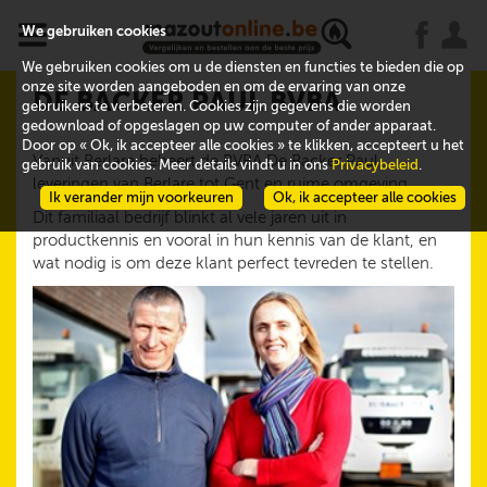
x
j
u
We gebruiken cookies
We gebruiken cookies om u de diensten en functies te bieden die op
onze site worden aangeboden en om de ervaring van onze
DE BACKER PAUL BVBA
gebruikers te verbeteren. Cookies zijn gegevens die worden
gedownload of opgeslagen op uw computer of ander apparaat.
Door op « Ok, ik accepteer alle cookies » te klikken, accepteert u het
Vanuit Berlare beheert de BVBA De Backer Paul
gebruik van cookies. Meer details vindt u in ons
Privacybeleid
.
leveringen van Berlare tot Gent en ruime omgeving.
Ik verander mijn voorkeuren
Ok, ik accepteer alle cookies
Dit familiaal bedrijf blinkt al vele jaren uit in
productkennis en vooral in hun kennis van de klant, en
wat nodig is om deze klant perfect tevreden te stellen.