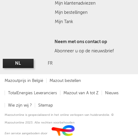
Mijn klantenadviezen
Mijn bestellingen
Mijn Tank
Neem met ons contact op
Abonneer u op de nieuwsbrief
NL
FR
Mazoutprijs in België
Mazout bestellen
TotalEnergies Leveranciers
Mazout van A tot Z
Nieuws
Wie zijn wij ?
Sitemap
Mazoutonline is gespecialiseerd in het online verkopen van huisbrandolie. ©
Mazoutonline 2023. Alle rechten voorbehouden
Een service aangeboden door