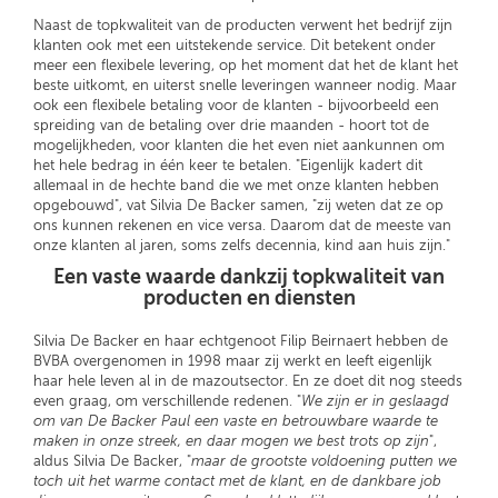
Naast de topkwaliteit van de producten verwent het bedrijf zijn
klanten ook met een uitstekende service. Dit betekent onder
meer een flexibele levering, op het moment dat het de klant het
beste uitkomt, en uiterst snelle leveringen wanneer nodig. Maar
ook een flexibele betaling voor de klanten - bijvoorbeeld een
spreiding van de betaling over drie maanden - hoort tot de
mogelijkheden, voor klanten die het even niet aankunnen om
het hele bedrag in één keer te betalen. "Eigenlijk kadert dit
allemaal in de hechte band die we met onze klanten hebben
opgebouwd", vat Silvia De Backer samen, "zij weten dat ze op
ons kunnen rekenen en vice versa. Daarom dat de meeste van
onze klanten al jaren, soms zelfs decennia, kind aan huis zijn."
Een vaste waarde dankzij topkwaliteit van
producten en diensten
Silvia De Backer en haar echtgenoot Filip Beirnaert hebben de
BVBA overgenomen in 1998 maar zij werkt en leeft eigenlijk
haar hele leven al in de mazoutsector. En ze doet dit nog steeds
even graag, om verschillende redenen. "
We zijn er in geslaagd
om van De Backer Paul een vaste en betrouwbare waarde te
maken in onze streek, en daar mogen we best trots op zijn
",
aldus Silvia De Backer, "
maar de grootste voldoening putten we
toch uit het warme contact met de klant, en de dankbare job