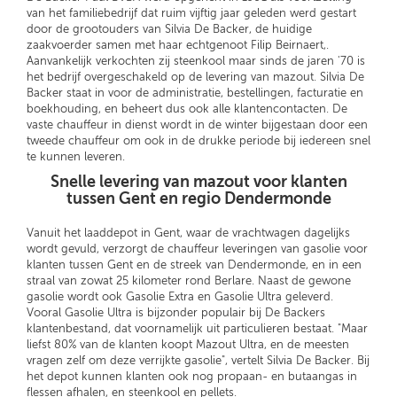
van het familiebedrijf dat ruim vijftig jaar geleden werd gestart
door de grootouders van Silvia De Backer, de huidige
zaakvoerder samen met haar echtgenoot Filip Beirnaert,.
Aanvankelijk verkochten zij steenkool maar sinds de jaren '70 is
het bedrijf overgeschakeld op de levering van mazout. Silvia De
Backer staat in voor de administratie, bestellingen, facturatie en
boekhouding, en beheert dus ook alle klantencontacten. De
vaste chauffeur in dienst wordt in de winter bijgestaan door een
tweede chauffeur om ook in de drukke periode bij iedereen snel
te kunnen leveren.
Snelle levering van mazout voor klanten
tussen Gent en regio Dendermonde
Vanuit het laaddepot in Gent, waar de vrachtwagen dagelijks
wordt gevuld, verzorgt de chauffeur leveringen van gasolie voor
klanten tussen Gent en de streek van Dendermonde, en in een
straal van zowat 25 kilometer rond Berlare. Naast de gewone
gasolie wordt ook Gasolie Extra en Gasolie Ultra geleverd.
Vooral Gasolie Ultra is bijzonder populair bij De Backers
klantenbestand, dat voornamelijk uit particulieren bestaat. "Maar
liefst 80% van de klanten koopt Mazout Ultra, en de meesten
vragen zelf om deze verrijkte gasolie", vertelt Silvia De Backer. Bij
het depot kunnen klanten ook nog propaan- en butaangas in
flessen afhalen, en steenkool en pellets.