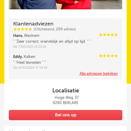
Klantenadviezen
(Uitstekend, 289 advies)
i
i
i
i
i
@
i
i
i
i
i
Hans,
Westrem
"Zeer correct, vriendelijk en altijd op tijd. "
De 7/02/2025 15:23:10
i
i
i
i
i
Eddy,
Kalken
"Heel tevreden "
De 10/11/2024 17:14:25
Alle adviezen bekijken
Localisatie
Hoge Weg 37,
9290 BERLARE
Bel ons op
+