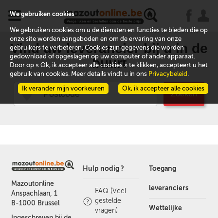
x
j
u
We gebruiken cookies
We gebruiken cookies om u de diensten en functies te bieden die op
onze site worden aangeboden en om de ervaring van onze
Vind uw leverancier bij u in de
gebruikers te verbeteren. Cookies zijn gegevens die worden
gedownload of opgeslagen op uw computer of ander apparaat.
buurt
Door op « Ok, ik accepteer alle cookies » te klikken, accepteert u het
gebruik van cookies. Meer details vindt u in ons
Privacybeleid
.
Ik verander mijn voorkeuren
Ok, ik accepteer alle cookies
Zoeken
Hulp nodig ?
Toegang
Mazoutonline
leveranciers
FAQ (Veel
Anspachlaan, 1
gestelde
B-1000 Brussel
Wettelijke
vragen)
Ingeschreven bij de