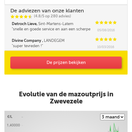
De adviezen van onze klanten
(4.8/5 op 280 advies)
C
C
C
C
i
@
C
C
C
C
C
Detroch Lieve,
Sint-Martens-Latem
snelle en goede service en aan een scherpe
05/08/2016
prijs . merci ***
C
C
C
C
C
Divine Company ,
LANDEGEM
super tevreden !
10/03/2016
De prijzen bekijken
Evolutie van de mazoutprijs in
Zwevezele