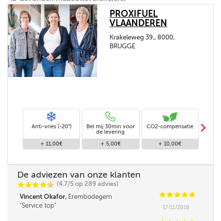
PROXIFUEL
VLAANDEREN
Krakeleweg 39,, 8000,
BRUGGE
m
Anti-vries (-20°)
Bel mij 30min voor
CO2-compensatie
Stand
de levering
+ 11,00€
+ 5,00€
+ 10,00€
De adviezen van onze klanten
(4.7/5 op 289 advies)
C
C
C
C
i
@
C
C
C
C
C
Vincent Okafor,
Erembodegem
Service top
17/11/2018