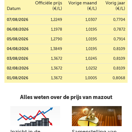
Officiële prijs
Vorige maand
Vorig jaar
Datum
(€/L)
(€/L)
(€/L)
07/08/2026
1,2249
1,0307
0,7704
06/08/2026
1,1978
1,0195
0,7872
05/08/2026
1,2790
1,0195
0,7914
04/08/2026
1,3849
1,0195
0,8109
03/08/2026
1,3672
1,0245
0,8109
02/08/2026
1,3672
1,0232
0,8109
01/08/2026
1,3672
1,0005
0,8068
Alles weten over de prijs van mazout
Inzicht in de
Samenstelling van