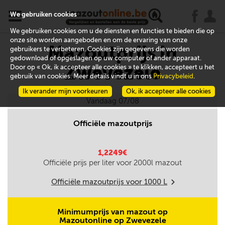
x
j
u
We gebruiken cookies
We gebruiken cookies om u de diensten en functies te bieden die op
onze site worden aangeboden en om de ervaring van onze
Mazoutprijs in
gebruikers te verbeteren. Cookies zijn gegevens die worden
gedownload of opgeslagen op uw computer of ander apparaat.
Zwevezele
Door op « Ok, ik accepteer alle cookies » te klikken, accepteert u het
gebruik van cookies. Meer details vindt u in ons
Privacybeleid
.
Ik verander mijn voorkeuren
Ok, ik accepteer alle cookies
Vandaag 07/08
Officiële mazoutprijs
1,2249€
Officiële prijs per liter voor
2000
l mazout
Officiële mazoutprijs voor
1000
L
m
Minimumprijs van mazout op
Mazoutonline op Zwevezele