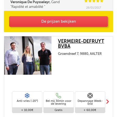
C
C
C
C
C
Veronique De Puysseleyr,
Gand
Rapidité et amabilité
26/01/2017
De prijzen bekijken
VERMEIRE-DEFRUYT
BVBA
Groendreef 7, 9880, AALTER
m
Anti-vries (-20°)
Bel mij 30min voor
Depannage Week-
Leve
de levering
End
+ 10,00€
Gratis
+ 60,00€
+