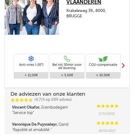
VLAANDEREN
Krakeleweg 39,, 8000,
BRUGGE
m
Anti-vries (-20°)
Bel mij 30min voor
CO2-compensatie
Stand
de levering
+ 11,00€
+ 5,00€
+ 10,00€
De adviezen van onze klanten
(4.7/5 op 289 advies)
C
C
C
C
i
@
C
C
C
C
C
Vincent Okafor,
Erembodegem
Service top
17/11/2018
C
C
C
C
C
Veronique De Puysseleyr,
Gand
Rapidité et amabilité
26/01/2017