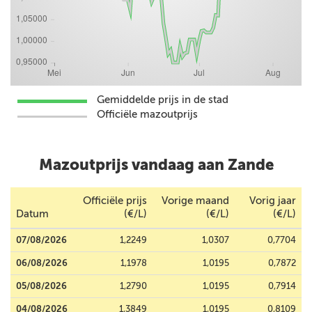
Gemiddelde prijs in de stad
Officiële mazoutprijs
Mazoutprijs vandaag aan Zande
Officiële prijs
Vorige maand
Vorig jaar
Datum
(€/L)
(€/L)
(€/L)
07/08/2026
1,2249
1,0307
0,7704
06/08/2026
1,1978
1,0195
0,7872
05/08/2026
1,2790
1,0195
0,7914
04/08/2026
1,3849
1,0195
0,8109