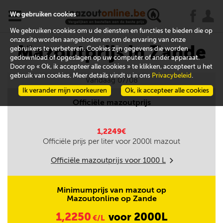
x
j
u
We gebruiken cookies
We gebruiken cookies om u de diensten en functies te bieden die op
onze site worden aangeboden en om de ervaring van onze
Mazoutprijs in Zande
gebruikers te verbeteren. Cookies zijn gegevens die worden
gedownload of opgeslagen op uw computer of ander apparaat.
Door op « Ok, ik accepteer alle cookies » te klikken, accepteert u het
gebruik van cookies. Meer details vindt u in ons
Privacybeleid
.
Vandaag 07/08
Ik verander mijn voorkeuren
Ok, ik accepteer alle cookies
Officiële mazoutprijs
1,2249€
Officiële prijs per liter voor
2000
l mazout
Officiële mazoutprijs voor
1000
L
m
Minimumprijs van mazout op
Mazoutonline op Zande
1,2250
2000L
voor
€/L