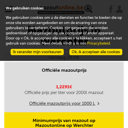
x
j
u
We gebruiken cookies
We gebruiken cookies om u de diensten en functies te bieden die op
onze site worden aangeboden en om de ervaring van onze
Mazoutprijs in
gebruikers te verbeteren. Cookies zijn gegevens die worden
gedownload of opgeslagen op uw computer of ander apparaat.
Werchter
Door op « Ok, ik accepteer alle cookies » te klikken, accepteert u het
gebruik van cookies. Meer details vindt u in ons
Privacybeleid
.
Ik verander mijn voorkeuren
Ok, ik accepteer alle cookies
Vandaag 09/08
Officiële mazoutprijs
1,2291€
Officiële prijs per liter voor
2000
l mazout
Officiële mazoutprijs voor
1000
L
m
Minimumprijs van mazout op
Mazoutonline op Werchter