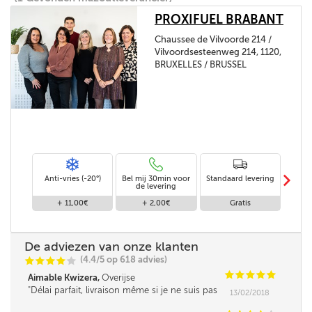
PROXIFUEL BRABANT
Chaussee de Vilvoorde 214 /
Vilvoordsesteenweg 214, 1120,
BRUXELLES / BRUSSEL
m
Anti-vries (-20°)
Bel mij 30min voor
Standaard levering
Le
de levering
af
+ 11,00€
+ 2,00€
Gratis
De adviezen van onze klanten
(4.4/5 op 618 advies)
C
C
C
C
C
C
C
C
C
C
Aimable Kwizera,
Overijse
Délai parfait, livraison même si je ne suis pas
13/02/2018
là, en toute confiance.