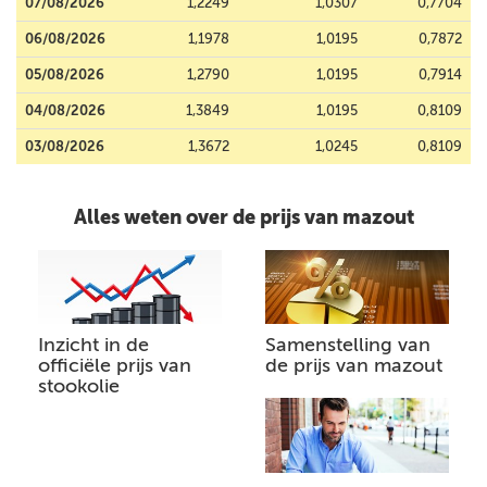
07/08/2026
1,2249
1,0307
0,7704
06/08/2026
1,1978
1,0195
0,7872
05/08/2026
1,2790
1,0195
0,7914
04/08/2026
1,3849
1,0195
0,8109
03/08/2026
1,3672
1,0245
0,8109
Alles weten over de prijs van mazout
Inzicht in de
Samenstelling van
officiële prijs van
de prijs van mazout
stookolie