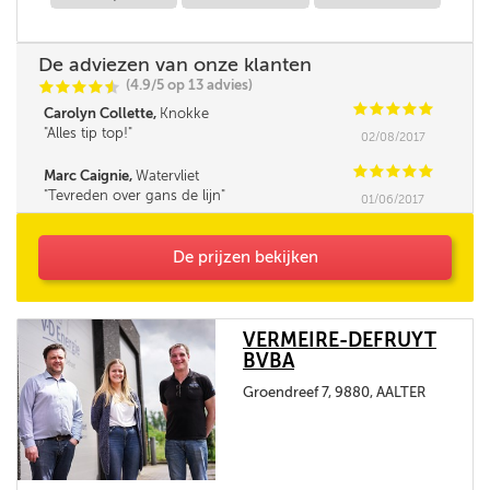
De adviezen van onze klanten
(4.9/5 op 13 advies)
C
C
C
C
i
@
C
C
C
C
C
Carolyn Collette,
Knokke
Alles tip top!
02/08/2017
C
C
C
C
C
Marc Caignie,
Watervliet
Tevreden over gans de lijn
01/06/2017
De prijzen bekijken
VERMEIRE-DEFRUYT
BVBA
Groendreef 7, 9880, AALTER