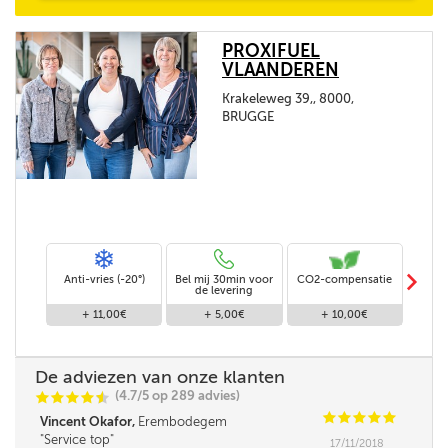
PROXIFUEL
VLAANDEREN
Krakeleweg 39,, 8000,
BRUGGE
m
Anti-vries (-20°)
Bel mij 30min voor
CO2-compensatie
Stand
de levering
+ 11,00€
+ 5,00€
+ 10,00€
De adviezen van onze klanten
(4.7/5 op 289 advies)
C
C
C
C
i
@
C
C
C
C
C
Vincent Okafor,
Erembodegem
Service top
17/11/2018