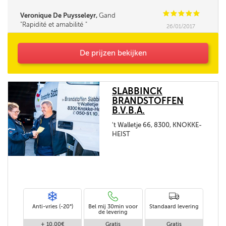
C
C
C
C
C
Veronique De Puysseleyr,
Gand
Rapidité et amabilité
26/01/2017
De prijzen bekijken
SLABBINCK
BRANDSTOFFEN
B.V.B.A.
't Walletje 66, 8300, KNOKKE-
HEIST
Anti-vries (-20°)
Bel mij 30min voor
Standaard levering
de levering
+ 10,00€
Gratis
Gratis