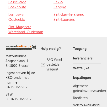
Bassevelde
Eeklo
Boekhoute
Kaprijke
Lembeke
Sint-Jan-In-Eremo
Oosteeklo
Sint-Laureins
Sint-Margriete
Waterland-Oudeman
Hulp nodig ?
Toegang
Mazoutonline
leveranciers
FAQ (Veel
Anspachlaan, 1
gestelde
B-1000 Brussel
Wettelijke
vragen)
Ingeschreven bij de
bepalingen
KBO onder het
nummer
Algemene
0403.063.902
gebruiksvoorwaarden
BTW:
Kredieten
BE0403.063.902
Vertrouwelijkheid