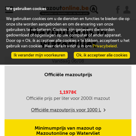
x
j
u
We gebruiken cookies
We gebruiken cookies om u de diensten en functies te bieden die op
onze site worden aangeboden en om de ervaring van onze
Mazoutprijs in
gebruikers te verbeteren. Cookies zijn gegevens die worden
gedownload of opgeslagen op uw computer of ander apparaat.
Watervliet
Door op « Ok, ik accepteer alle cookies » te klikken, accepteert u het
gebruik van cookies. Meer details vindt u in ons
Privacybeleid
.
Ik verander mijn voorkeuren
Ok, ik accepteer alle cookies
Vandaag 06/08
Officiële mazoutprijs
1,1978€
Officiële prijs per liter voor
2000
l mazout
Officiële mazoutprijs voor
1000
L
m
Minimumprijs van mazout op
Mazoutonline op Watervliet