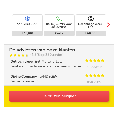
m
Anti-vries (-20°)
Bel mij 30min voor
Depannage Week-
Leve
de levering
End
+ 10,00€
Gratis
+ 60,00€
+
De adviezen van onze klanten
(4.8/5 op 280 advies)
C
C
C
C
i
@
C
C
C
C
C
Detroch Lieve,
Sint-Martens-Latem
snelle en goede service en aan een scherpe
05/08/2016
prijs . merci ***
C
C
C
C
C
Divine Company ,
LANDEGEM
super tevreden !
10/03/2016
De prijzen bekijken