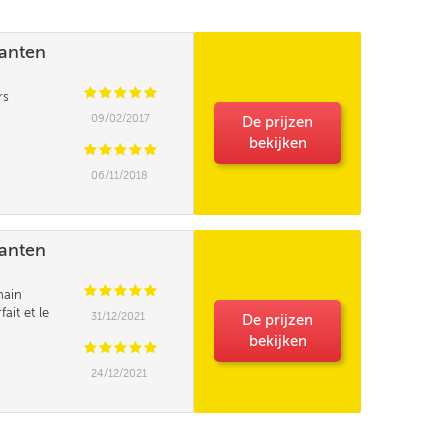
lanten
C
C
C
C
C
rs
09/02/2017
De prijzen
bekijken
C
C
C
C
C
06/11/2018
lanten
C
C
C
C
C
hain
fait et le
31/12/2021
De prijzen
se sur le gâteau
bekijken
ral d'achat , à
C
C
C
C
C
24/12/2021