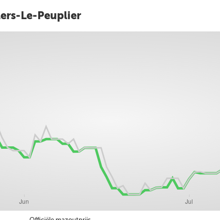
lers-Le-Peuplier
Officiële mazoutprijs