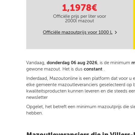
1,1978€
Officiële prijs per liter voor
2000
l mazout
Officiële mazoutprijs voor
1000
L
m
Vandaag,
donderdag 06 aug 2026
, is de minimum
m
gewone mazout. Het is dus
constant
.
Inderdaad, Mazoutonline is een platform dat voor u e
elke gemeente mazoutleveranciers geselecteerd op basi
kwaliteitsproducten kunnen leveren en die steeds een
newsletter
Opgelet, het betreft een minimum mazoutprijs die slech
hebben.
Mazoutleveranciers die in Villers-