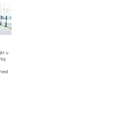
kt u
bij
t
heid