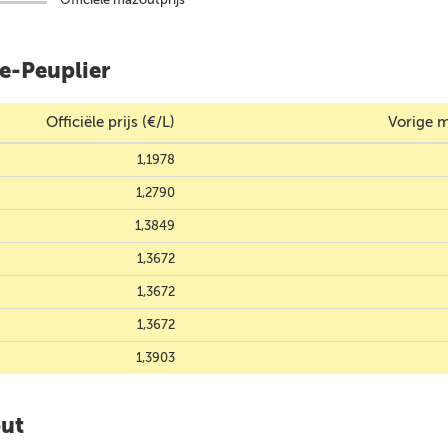
Le-Peuplier
Officiële prijs (€/L)
Vorige m
1,1978
1,2790
1,3849
1,3672
1,3672
1,3672
1,3903
out