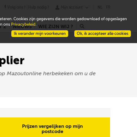
Volg ons !
Hulp nodig ?
Mijn account
NL
FR
beteren. Cookies zijn gegevens die worden gedownload of opgeslagen
 in ons
Privacybeleid
.
T Z
NIEUWS
WIE ZIJN WIJ ?
r
Ik verander mijn voorkeuren
Ok, ik accepteer alle cookies
plier
en op Mazoutonline herbekeken om u de
Prijzen vergelijken op mijn
postcode