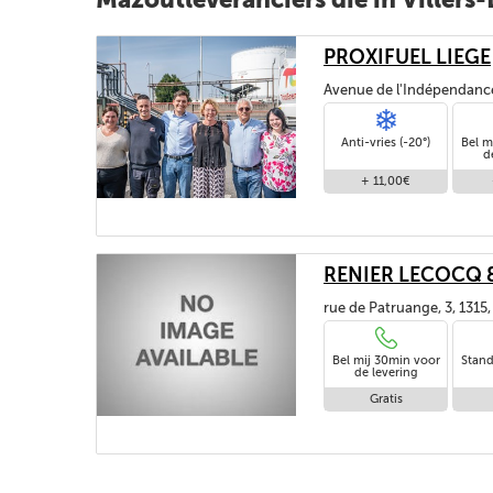
PROXIFUEL LIEGE
Avenue de l'Indépendanc
Anti-vries (-20°)
Bel m
d
+ 11,00€
RENIER LECOCQ & 
rue de Patruange, 3, 131
Bel mij 30min voor
Stand
de levering
Gratis