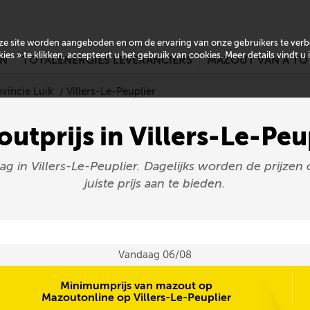
onze site worden aangeboden en om de ervaring van onze gebruikers te ver
es » te klikken, accepteert u het gebruik van cookies. Meer details vindt u
EN
TOTALENERGIES LEVERANCIERS
MAZOUT VAN A TO
ovincie Luik
Villers-Le-Peuplier
utprijs in Villers-Le-Peu
aag in Villers-Le-Peuplier. Dagelijks worden de prijz
juiste prijs aan te bieden.
Vandaag 06/08
Minimumprijs van mazout op
Mazoutonline op Villers-Le-Peuplier