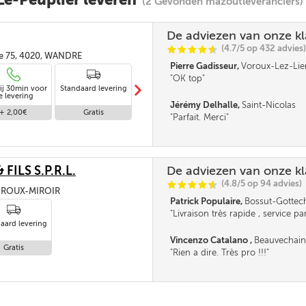
(2 Gevonden mazoutleveranciers)
De adviezen van onze k
(4.7/5 op 432 advies)
C
C
C
C
i
@
e 75, 4020, WANDRE
Pierre Gadisseur,
Voroux-Lez-Lie
OK top
m
ij 30min voor
Standaard levering
Levering in
e levering
afwezigheid
Jérémy Delhalle,
Saint-Nicolas
+ 2,00€
Gratis
Gratis
Parfait. Merci
FILS S.P.R.L.
De adviezen van onze k
(4.8/5 op 94 advies)
C
C
C
C
i
@
5, ROUX-MIROIR
Patrick Populaire,
Bossut-Gottec
Livraison très rapide , service par
aard levering
fournisseur très sympa et la ceri
c'est le prix bas d'une bonne cent
Vincenzo Catalano ,
Beauvechain
recommander . Merci ***
Gratis
Rien a dire. Très pro !!!