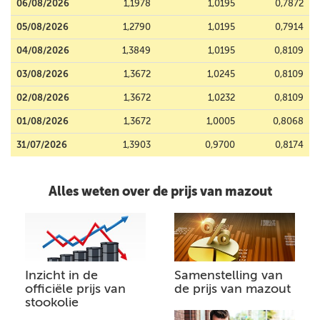
06/08/2026
1,1978
1,0195
0,7872
05/08/2026
1,2790
1,0195
0,7914
04/08/2026
1,3849
1,0195
0,8109
03/08/2026
1,3672
1,0245
0,8109
02/08/2026
1,3672
1,0232
0,8109
01/08/2026
1,3672
1,0005
0,8068
31/07/2026
1,3903
0,9700
0,8174
Alles weten over de prijs van mazout
Inzicht in de
Samenstelling van
officiële prijs van
de prijs van mazout
stookolie