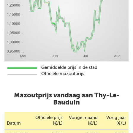
Gemiddelde prijs in de stad
Officiële mazoutprijs
Mazoutprijs vandaag aan Thy-Le-
Bauduin
Officiële prijs
Vorige maand
Vorig jaar
Datum
(€/L)
(€/L)
(€/L)