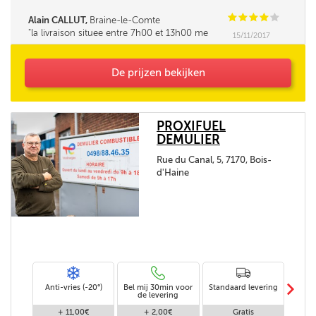
C
C
C
C
C
Alain CALLUT,
Braine-le-Comte
la livraison situee entre 7h00 et 13h00 me
15/11/2017
parait tres longue. la fourchette ne pourrait elle
pas être un peu réduite. Merci
De prijzen bekijken
PROXIFUEL
DEMULIER
Rue du Canal, 5, 7170, Bois-
d'Haine
m
Anti-vries (-20°)
Bel mij 30min voor
Standaard levering
Le
de levering
af
+ 11,00€
+ 2,00€
Gratis