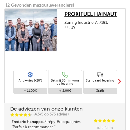
(2 Gevonden mazoutleveranciers)
PROXIFUEL HAINAUT
Zoning Industriel A, 7181,
FELUY
m
Anti-vries (-20°)
Bel mij 30min voor
Standaard levering
Le
de levering
af
+ 11,00€
+ 2,00€
Gratis
De adviezen van onze klanten
(4.5/5 op 373 advies)
C
C
C
C
i
@
C
C
C
C
C
Frederic Hanappe,
Strépy-Bracquegnies
Parfait à recommander
01/08/2018