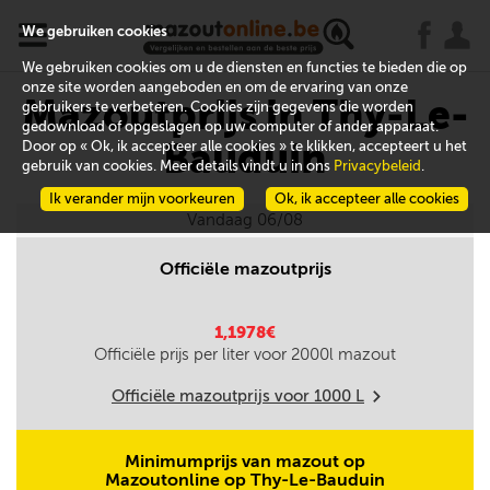
x
j
u
We gebruiken cookies
We gebruiken cookies om u de diensten en functies te bieden die op
onze site worden aangeboden en om de ervaring van onze
Mazoutprijs in Thy-Le-
gebruikers te verbeteren. Cookies zijn gegevens die worden
gedownload of opgeslagen op uw computer of ander apparaat.
Bauduin
Door op « Ok, ik accepteer alle cookies » te klikken, accepteert u het
gebruik van cookies. Meer details vindt u in ons
Privacybeleid
.
Ik verander mijn voorkeuren
Ok, ik accepteer alle cookies
Vandaag 06/08
Officiële mazoutprijs
1,1978€
Officiële prijs per liter voor
2000
l mazout
Officiële mazoutprijs voor
1000
L
m
Minimumprijs van mazout op
Mazoutonline op Thy-Le-Bauduin