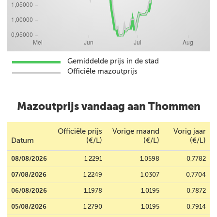
Gemiddelde prijs in de stad
Officiële mazoutprijs
Mazoutprijs vandaag aan Thommen
Officiële prijs
Vorige maand
Vorig jaar
Datum
(€/L)
(€/L)
(€/L)
08/08/2026
1,2291
1,0598
0,7782
07/08/2026
1,2249
1,0307
0,7704
06/08/2026
1,1978
1,0195
0,7872
05/08/2026
1,2790
1,0195
0,7914