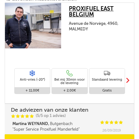
PROXIFUEL EAST
BELGIUM
Avenue de Norvège, 4960,
MALMEDY
m
Anti-vries (-20°)
Bel mij 30min voor
Standaard levering
Le
de levering
af
+ 11,00€
+ 2,00€
Gratis
De adviezen van onze klanten
(5/5 op 1 advies)
C
C
C
C
C
C
C
C
C
C
Martina WEYNAND,
Butgenbach
Super Service Proxifuel Manderfeld
26/09/2019