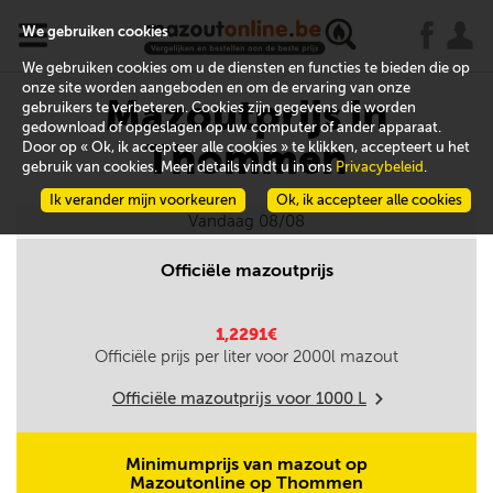
x
j
u
We gebruiken cookies
We gebruiken cookies om u de diensten en functies te bieden die op
onze site worden aangeboden en om de ervaring van onze
Mazoutprijs in
gebruikers te verbeteren. Cookies zijn gegevens die worden
gedownload of opgeslagen op uw computer of ander apparaat.
Thommen
Door op « Ok, ik accepteer alle cookies » te klikken, accepteert u het
gebruik van cookies. Meer details vindt u in ons
Privacybeleid
.
Ik verander mijn voorkeuren
Ok, ik accepteer alle cookies
Vandaag 08/08
Officiële mazoutprijs
1,2291€
Officiële prijs per liter voor
2000
l mazout
Officiële mazoutprijs voor
1000
L
m
Minimumprijs van mazout op
Mazoutonline op Thommen