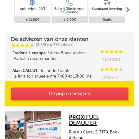
m
Anti-vries (-20°)
Bel mij 30min voor
Standaard levering
Le
de levering
af
+ 11,00€
+ 2,00€
Gratis
De adviezen van onze klanten
(4.5/5 op 373 advies)
C
C
C
C
i
@
C
C
C
C
C
Frederic Hanappe,
Strépy-Bracquegnies
Parfait à recommander
01/08/2018
C
C
C
C
C
Alain CALLUT,
Braine-le-Comte
la livraison situee entre 7h00 et 13h00 me
15/11/2017
parait tres longue. la fourchette ne pourrait elle
pas être un peu réduite. Merci
De prijzen bekijken
PROXIFUEL
DEMULIER
Rue du Canal, 5, 7170, Bois-
d'Haine