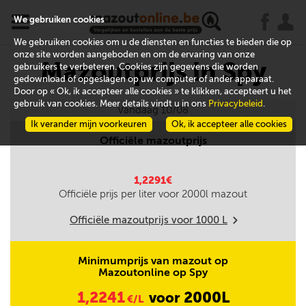
x
j
u
We gebruiken cookies
We gebruiken cookies om u de diensten en functies te bieden die op
onze site worden aangeboden en om de ervaring van onze
Mazoutprijs in Spy
gebruikers te verbeteren. Cookies zijn gegevens die worden
gedownload of opgeslagen op uw computer of ander apparaat.
Door op « Ok, ik accepteer alle cookies » te klikken, accepteert u het
gebruik van cookies. Meer details vindt u in ons
Privacybeleid
.
Vandaag 10/08
Ik verander mijn voorkeuren
Ok, ik accepteer alle cookies
Officiële mazoutprijs
1,2291€
Officiële prijs per liter voor
2000
l mazout
Officiële mazoutprijs voor
1000
L
m
Minimumprijs van mazout op
Mazoutonline op Spy
1,2241
2000L
voor
€/L