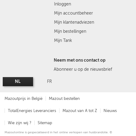
Inloggen
Mijn accountbeheer
Mijn klantenadviezen
Mijn bestellingen
Mijn Tank
Neem met ons contact op
Abonneer u op de nieuwsbrief
NL
FR
Mazoutprijs in België
Mazout bestellen
TotalEnergies Leveranciers
Mazout van A tot Z
Nieuws
Wie zijn wij ?
Sitemap
Mazoutonline is gespecialiseerd in het online verkopen van huisbrandolie. ©