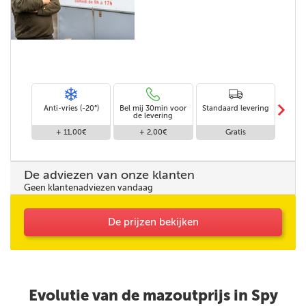
m
Anti-vries (-20°)
Bel mij 30min voor
Standaard levering
Le
de levering
af
+ 11,00€
+ 2,00€
Gratis
De adviezen van onze klanten
Geen klantenadviezen vandaag
De prijzen bekijken
Evolutie van de mazoutprijs in Spy