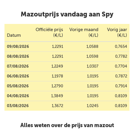
Mazoutprijs vandaag aan Spy
Officiële prijs
Vorige maand
Vorig jaar
Datum
(€/L)
(€/L)
(€/L)
09/08/2026
1,2291
1,0588
0,7654
08/08/2026
1,2291
1,0598
0,7782
07/08/2026
1,2249
1,0307
0,7704
06/08/2026
1,1978
1,0195
0,7872
05/08/2026
1,2790
1,0195
0,7914
04/08/2026
1,3849
1,0195
0,8109
03/08/2026
1,3672
1,0245
0,8109
Alles weten over de prijs van mazout