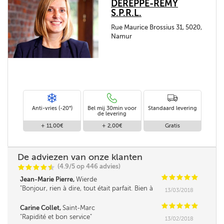
DEREPPE-REMY
S.P.R.L.
Rue Maurice Brossius 31, 5020,
Namur
Anti-vries (-20°)
Bel mij 30min voor
Standaard levering
de levering
+ 11,00€
+ 2,00€
Gratis
De adviezen van onze klanten
(4.9/5 op 446 advies)
C
C
C
C
i
@
C
C
C
C
C
Jean-Marie Pierre,
Wierde
Bonjour, rien à dire, tout était parfait. Bien à
13/03/2018
vous. ***
C
C
C
C
C
Carine Collet,
Saint-Marc
Rapidité et bon service
13/02/2018