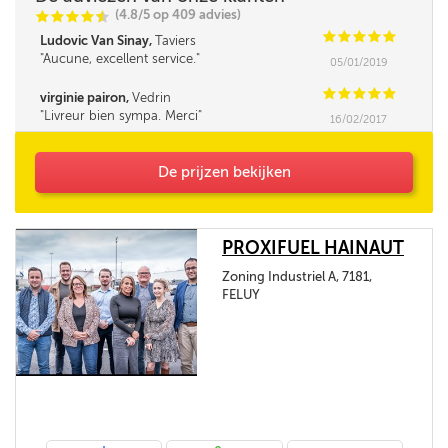
(4.8/5 op 409 advies)
C
C
C
C
i
@
C
C
C
C
C
Ludovic Van Sinay,
Taviers
Aucune, excellent service.
05/01/2019
C
C
C
C
C
virginie pairon,
Vedrin
Livreur bien sympa. Merci
16/02/2017
De prijzen bekijken
PROXIFUEL HAINAUT
Zoning Industriel A, 7181,
FELUY