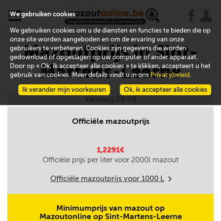
x
j
u
We gebruiken cookies
We gebruiken cookies om u de diensten en functies te bieden die op
onze site worden aangeboden en om de ervaring van onze
Mazoutprijs in Sint-
gebruikers te verbeteren. Cookies zijn gegevens die worden
gedownload of opgeslagen op uw computer of ander apparaat.
Martens-Leerne
Door op « Ok, ik accepteer alle cookies » te klikken, accepteert u het
gebruik van cookies. Meer details vindt u in ons
Privacybeleid
.
Ik verander mijn voorkeuren
Ok, ik accepteer alle cookies
Vandaag 09/08
Officiële mazoutprijs
1,2291€
Officiële prijs per liter voor
2000
l mazout
Officiële mazoutprijs voor
1000
L
m
Minimumprijs van mazout op
Mazoutonline op Sint-Martens-Leerne