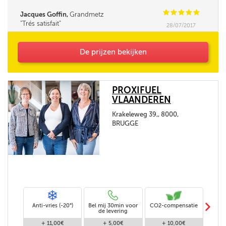
supplémentaire
C
C
C
C
C
Jacques Goffin,
Grandmetz
Trés satisfait
28/07/2017
De prijzen bekijken
PROXIFUEL
VLAANDEREN
Krakeleweg 39,, 8000,
BRUGGE
m
Anti-vries (-20°)
Bel mij 30min voor
CO2-compensatie
Stand
de levering
+ 11,00€
+ 5,00€
+ 10,00€