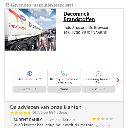
(3 Gevonden mazoutleveranciers)
Deconinck
Brandstoffen
Industriezone De Bruwaan
14B, 9700, OUDENAARDE
m
Anti-vries (-20°)
Bel mij 30min voor
Levering binnen
Stand
de levering
48u
+ 10,00€
Gratis
+ 20,00€
De adviezen van onze klanten
(4.7/5 op 684 advies)
C
C
C
C
i
@
C
C
C
C
C
LAURENT RAHILY,
Leuze-en-Hainaut
j'ai dû insister beaucoup pour avoir du mazout
11/01/2019