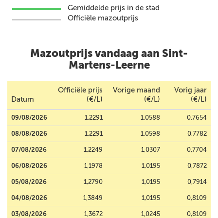
Gemiddelde prijs in de stad
Officiële mazoutprijs
Mazoutprijs vandaag aan Sint-
Martens-Leerne
Officiële prijs
Vorige maand
Vorig jaar
Datum
(€/L)
(€/L)
(€/L)
09/08/2026
1,2291
1,0588
0,7654
08/08/2026
1,2291
1,0598
0,7782
07/08/2026
1,2249
1,0307
0,7704
06/08/2026
1,1978
1,0195
0,7872
05/08/2026
1,2790
1,0195
0,7914
04/08/2026
1,3849
1,0195
0,8109
03/08/2026
1,3672
1,0245
0,8109