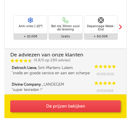
m
Anti-vries (-20°)
Bel mij 30min voor
Depannage Week-
Leve
de levering
End
+ 10,00€
Gratis
+ 60,00€
+
De adviezen van onze klanten
(4.8/5 op 280 advies)
C
C
C
C
i
@
C
C
C
C
C
Detroch Lieve,
Sint-Martens-Latem
snelle en goede service en aan een scherpe
05/08/2016
prijs . merci ***
C
C
C
C
C
Divine Company ,
LANDEGEM
super tevreden !
10/03/2016
De prijzen bekijken