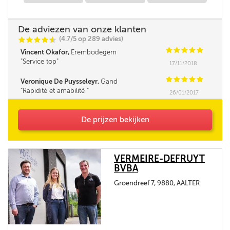
De adviezen van onze klanten
(4.7/5 op 289 advies)
C
C
C
C
i
@
C
C
C
C
C
Vincent Okafor,
Erembodegem
Service top
17/11/2018
C
C
C
C
C
Veronique De Puysseleyr,
Gand
Rapidité et amabilité
26/01/2017
De prijzen bekijken
VERMEIRE-DEFRUYT
BVBA
Groendreef 7, 9880, AALTER