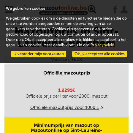
x
j
u
We gebruiken cookies
We gebruiken cookies om u de diensten en functies te bieden die op
onze site worden aangeboden en om de ervaring van onze
Mazoutprijs in Sint-
gebruikers te verbeteren. Cookies zijn gegevens die worden
gedownload of opgeslagen op uw computer of ander apparaat.
Laureins-Berchem
Door op « Ok, ik accepteer alle cookies » te klikken, accepteert u het
gebruik van cookies. Meer details vindt u in ons
Privacybeleid
.
Ik verander mijn voorkeuren
Ok, ik accepteer alle cookies
Vandaag 10/08
Officiële mazoutprijs
1,2291€
Officiële prijs per liter voor
2000
l mazout
Officiële mazoutprijs voor
1000
L
m
Minimumprijs van mazout op
Mazoutonline op Sint-Laureins-