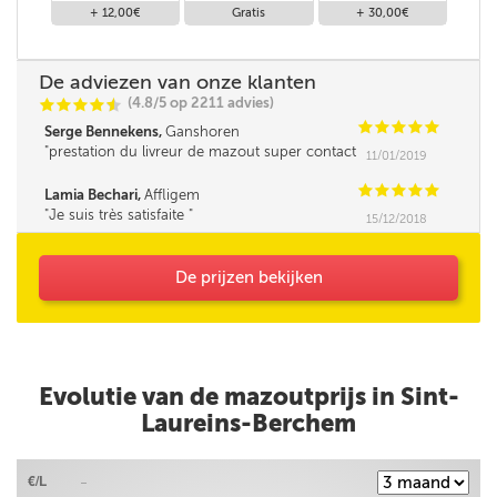
+ 12,00€
Gratis
+ 30,00€
De adviezen van onze klanten
(4.8/5 op 2211 advies)
C
C
C
C
i
@
C
C
C
C
C
Serge Bennekens,
Ganshoren
prestation du livreur de mazout super contact
11/01/2019
et très professionnelle Un grand merci
C
C
C
C
C
Lamia Bechari,
Affligem
Je suis très satisfaite
15/12/2018
De prijzen bekijken
Evolutie van de mazoutprijs in Sint-
Laureins-Berchem