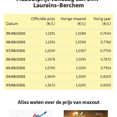
Laureins-Berchem
Officiële prijs
Vorige maand
Vorig jaar
Datum
(€/L)
(€/L)
(€/L)
09/08/2026
1,2291
1,0588
0,7654
08/08/2026
1,2291
1,0598
0,7782
07/08/2026
1,2249
1,0307
0,7704
06/08/2026
1,1978
1,0195
0,7872
05/08/2026
1,2790
1,0195
0,7914
04/08/2026
1,3849
1,0195
0,8109
03/08/2026
1,3672
1,0245
0,8109
Alles weten over de prijs van mazout