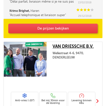
Délai parfait, livraison même si je ne suis pas
13/02/2018
là, en toute confiance.
C
C
C
C
C
Krimo Brighet,
Haren
Accueil telephonique et livraison super
29/12/2018
De prijzen bekijken
VAN DRIESSCHE B.V.
Wellestraat 4-6, 9470,
DENDERLEEUW
m
Anti-vries (-20°)
Bel mij 30min voor
Levering binnen
Stand
de levering
48u