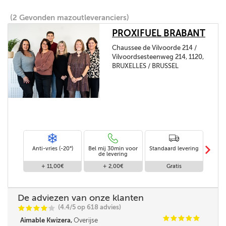
(2 Gevonden mazoutleveranciers)
PROXIFUEL BRABANT
Chaussee de Vilvoorde 214 /
Vilvoordsesteenweg 214, 1120,
BRUXELLES / BRUSSEL
m
Anti-vries (-20°)
Bel mij 30min voor
Standaard levering
Le
de levering
af
+ 11,00€
+ 2,00€
Gratis
De adviezen van onze klanten
(4.4/5 op 618 advies)
C
C
C
C
C
C
C
C
C
C
Aimable Kwizera,
Overijse