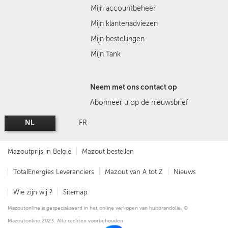
Mijn accountbeheer
Mijn klantenadviezen
Mijn bestellingen
Mijn Tank
Neem met ons contact op
Abonneer u op de nieuwsbrief
NL
FR
Mazoutprijs in België
Mazout bestellen
TotalEnergies Leveranciers
Mazout van A tot Z
Nieuws
Wie zijn wij ?
Sitemap
Mazoutonline is gespecialiseerd in het online verkopen van huisbrandolie. ©
Mazoutonline 2023. Alle rechten voorbehouden