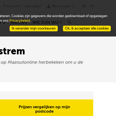
Volg ons !
Hulp nodig ?
Mijn account
NL
FR
beteren. Cookies zijn gegevens die worden gedownload of opgeslagen
 in ons
Privacybeleid
.
T Z
NIEUWS
WIE ZIJN WIJ ?
r
Ik verander mijn voorkeuren
Ok, ik accepteer alle cookies
estrem
zen op Mazoutonline herbekeken om u de
Prijzen vergelijken op mijn
postcode