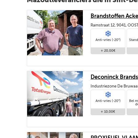
Brandstoffen Ack
Ramstraat 12, 9041, OO
Anti-vries (-20°)
Stand
+ 20,00€
Deconinck Brands
Industriezone De Bruwa
Anti-vries (-20°)
Bel m
d
+ 10,00€