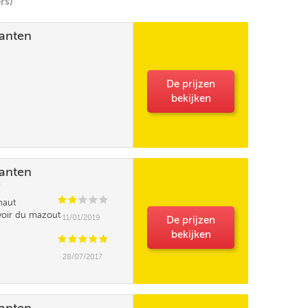
rs)
lanten
De prijzen
bekijken
lanten
)
C
C
C
C
C
naut
avoir du mazout
11/01/2019
De prijzen
bekijken
C
C
C
C
C
28/07/2017