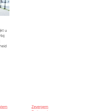
kt u
bij
t
heid
atem
Zevergem