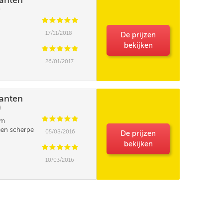
lanten
)
C
C
C
C
C
17/11/2018
De prijzen
bekijken
C
C
C
C
C
26/01/2017
lanten
)
C
C
C
C
C
em
een scherpe
05/08/2016
De prijzen
tandaard levering
bekijken
C
C
C
C
C
Gratis
10/03/2016