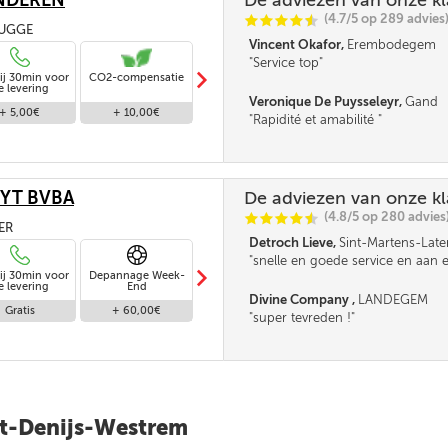
NDEREN
De adviezen van onze k
(4.7/5 op 289 advies
C
C
C
C
i
@
RUGGE
Vincent Okafor,
Erembodegem
Service top
m
ij 30min voor
CO2-compensatie
Standaard levering
e levering
Veronique De Puysseleyr,
Gand
+ 5,00€
+ 10,00€
Gratis
Rapidité et amabilité
YT BVBA
De adviezen van onze k
(4.8/5 op 280 advies
C
C
C
C
i
@
TER
Detroch Lieve,
Sint-Martens-Lat
snelle en goede service en aan 
m
ij 30min voor
Depannage Week-
Levering binnen
prijs . merci ***
Levering op
S
e levering
End
48u
zaterdag
Divine Company ,
LANDEGEM
Gratis
+ 60,00€
+ 25,00€
+ 35,00€
super tevreden !
int-Denijs-Westrem