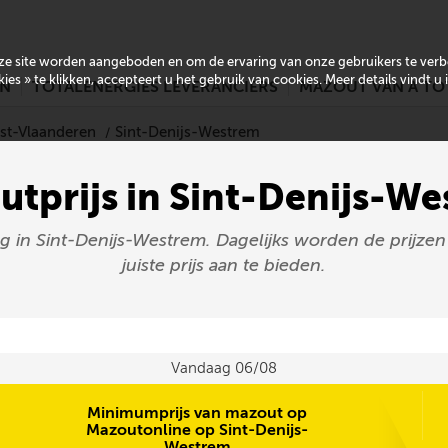
onze site worden aangeboden en om de ervaring van onze gebruikers te ver
es » te klikken, accepteert u het gebruik van cookies. Meer details vindt u
EN
TOTALENERGIES LEVERANCIERS
MAZOUT VAN A TO
ost-Vlaanderen
Sint-Denijs-Westrem
tprijs in Sint-Denijs-W
ag in Sint-Denijs-Westrem. Dagelijks worden de prij
juiste prijs aan te bieden.
Vandaag 06/08
Minimumprijs van mazout op
Mazoutonline op Sint-Denijs-
Westrem