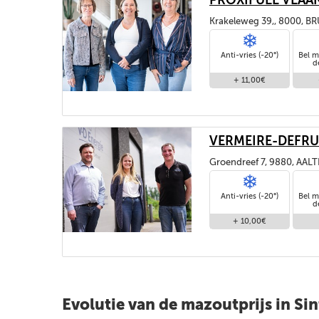
PROXIFUEL VLAA
Krakeleweg 39,, 8000, B
Anti-vries (-20°)
Bel m
d
+ 11,00€
VERMEIRE-DEFRU
Groendreef 7, 9880, AAL
Anti-vries (-20°)
Bel m
d
+ 10,00€
Evolutie van de mazoutprijs in S