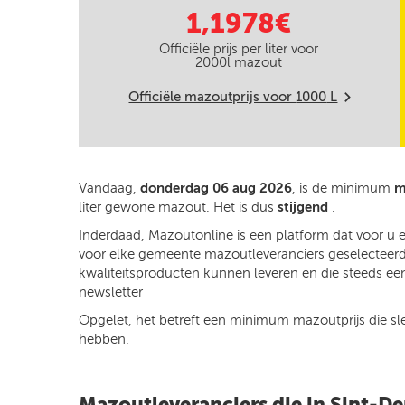
1,1978€
Officiële prijs per liter voor
2000
l mazout
Officiële mazoutprijs voor
1000
L
m
Vandaag,
donderdag 06 aug 2026
, is de minimum
m
liter gewone mazout. Het is dus
stijgend
.
Inderdaad, Mazoutonline is een platform dat voor u 
voor elke gemeente mazoutleveranciers geselecteerd o
kwaliteitsproducten kunnen leveren en die steeds een
newsletter
Opgelet, het betreft een minimum mazoutprijs die slech
hebben.
Mazoutleveranciers die in Sint-D