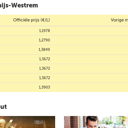
nijs-Westrem
Officiële prijs (€/L)
Vorige m
1,1978
1,2790
1,3849
1,3672
1,3672
1,3672
1,3903
out