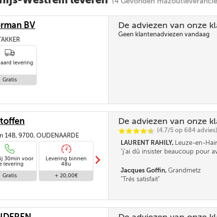
(4 Gevonden mazoutleverancie
erman BV
De adviezen van onze k
Geen klantenadviezen vandaag
STAKKER
aard levering
Gratis
toffen
De adviezen van onze k
(4.7/5 op 684 advies
C
C
C
C
i
@
an 14B, 9700, OUDENAARDE
LAURENT RAHILY,
Leuze-en-Hai
j'ai dû insister beaucoup pour 
m
ij 30min voor
Levering binnen
Standaard levering
supplémentaire
Levering binnen
e levering
48u
24u
Jacques Goffin,
Grandmetz
Gratis
+ 20,00€
Gratis
+ 30,00€
Trés satisfait