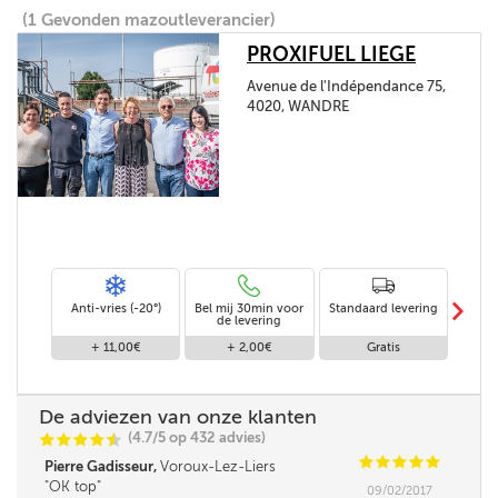
(1 Gevonden mazoutleverancier)
PROXIFUEL LIEGE
Avenue de l'Indépendance 75,
4020, WANDRE
m
Anti-vries (-20°)
Bel mij 30min voor
Standaard levering
Le
de levering
af
+ 11,00€
+ 2,00€
Gratis
De adviezen van onze klanten
(4.7/5 op 432 advies)
C
C
C
C
i
@
C
C
C
C
C
Pierre Gadisseur,
Voroux-Lez-Liers
OK top
09/02/2017