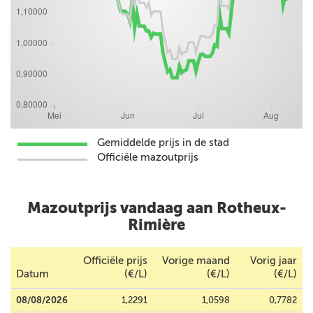
Gemiddelde prijs in de stad
Officiële mazoutprijs
Mazoutprijs vandaag aan Rotheux-
Rimière
Officiële prijs
Vorige maand
Vorig jaar
Datum
(€/L)
(€/L)
(€/L)
08/08/2026
1,2291
1,0598
0,7782