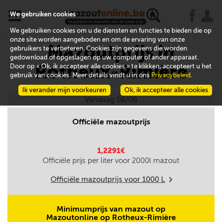
x
j
u
We gebruiken cookies
We gebruiken cookies om u de diensten en functies te bieden die op
onze site worden aangeboden en om de ervaring van onze
Mazoutprijs in
gebruikers te verbeteren. Cookies zijn gegevens die worden
gedownload of opgeslagen op uw computer of ander apparaat.
Rotheux-Rimière
Door op « Ok, ik accepteer alle cookies » te klikken, accepteert u het
gebruik van cookies. Meer details vindt u in ons
Privacybeleid
.
Ik verander mijn voorkeuren
Ok, ik accepteer alle cookies
Vandaag 08/08
Officiële mazoutprijs
1,2291€
Officiële prijs per liter voor
2000
l mazout
Officiële mazoutprijs voor
1000
L
m
Minimumprijs van mazout op
Mazoutonline op Rotheux-Rimière