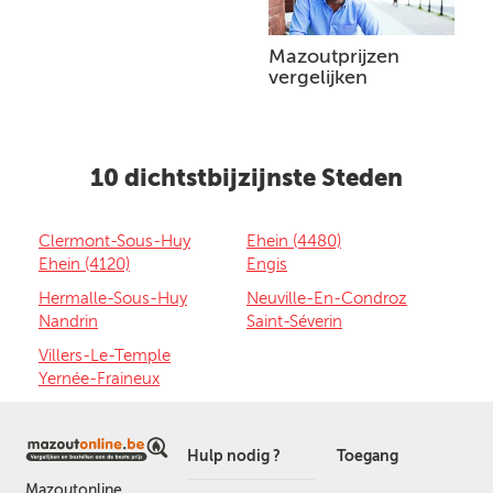
Mazoutprijzen
vergelijken
10 dichtstbijzijnste Steden
Clermont-Sous-Huy
Ehein (4480)
Ehein (4120)
Engis
Hermalle-Sous-Huy
Neuville-En-Condroz
Nandrin
Saint-Séverin
Villers-Le-Temple
Yernée-Fraineux
Hulp nodig ?
Toegang
Mazoutonline