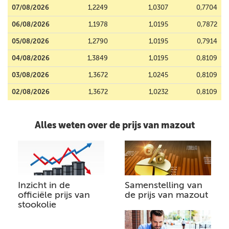
07/08/2026
1,2249
1,0307
0,7704
06/08/2026
1,1978
1,0195
0,7872
05/08/2026
1,2790
1,0195
0,7914
04/08/2026
1,3849
1,0195
0,8109
03/08/2026
1,3672
1,0245
0,8109
02/08/2026
1,3672
1,0232
0,8109
Alles weten over de prijs van mazout
Inzicht in de
Samenstelling van
officiële prijs van
de prijs van mazout
stookolie