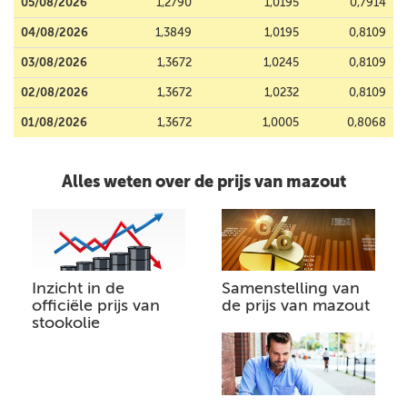
05/08/2026
1,2790
1,0195
0,7914
04/08/2026
1,3849
1,0195
0,8109
03/08/2026
1,3672
1,0245
0,8109
02/08/2026
1,3672
1,0232
0,8109
01/08/2026
1,3672
1,0005
0,8068
Alles weten over de prijs van mazout
Inzicht in de
Samenstelling van
officiële prijs van
de prijs van mazout
stookolie