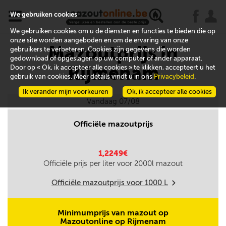
x
j
u
We gebruiken cookies
We gebruiken cookies om u de diensten en functies te bieden die op
onze site worden aangeboden en om de ervaring van onze
Mazoutprijs in
gebruikers te verbeteren. Cookies zijn gegevens die worden
gedownload of opgeslagen op uw computer of ander apparaat.
Rijmenam
Door op « Ok, ik accepteer alle cookies » te klikken, accepteert u het
gebruik van cookies. Meer details vindt u in ons
Privacybeleid
.
Ik verander mijn voorkeuren
Ok, ik accepteer alle cookies
Vandaag 07/08
Officiële mazoutprijs
1,2249€
Officiële prijs per liter voor
2000
l mazout
Officiële mazoutprijs voor
1000
L
m
Minimumprijs van mazout op
Mazoutonline op Rijmenam