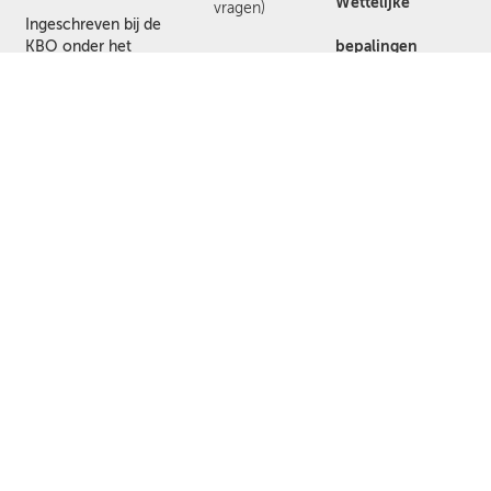
Wettelijke
vragen)
Ingeschreven bij de
bepalingen
KBO onder het
nummer
Algemene
0403.063.902
gebruiksvoorwaarden
BTW:
Kredieten
BE0403.063.902
Vertrouwelijkheid
Klant Info
Inloggen
Mijn accountbeheer
Mijn klantenadviezen
Mijn bestellingen
Mijn Tank
Neem met ons contact op