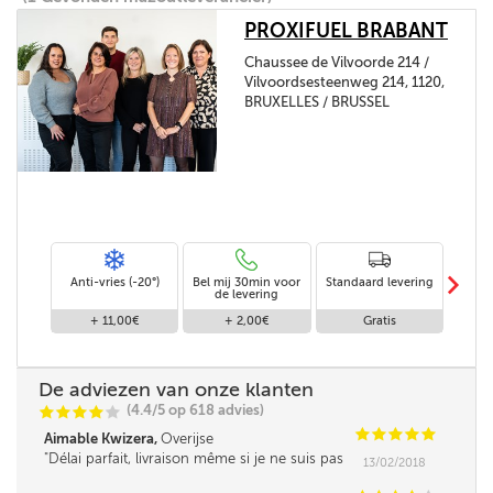
PROXIFUEL BRABANT
Chaussee de Vilvoorde 214 /
Vilvoordsesteenweg 214, 1120,
BRUXELLES / BRUSSEL
m
Anti-vries (-20°)
Bel mij 30min voor
Standaard levering
Le
de levering
af
+ 11,00€
+ 2,00€
Gratis
De adviezen van onze klanten
(4.4/5 op 618 advies)
C
C
C
C
C
C
C
C
C
C
Aimable Kwizera,
Overijse
Délai parfait, livraison même si je ne suis pas
13/02/2018
là, en toute confiance.