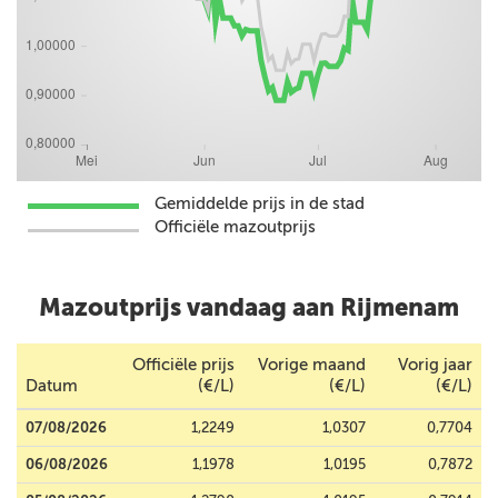
Gemiddelde prijs in de stad
Officiële mazoutprijs
Mazoutprijs vandaag aan Rijmenam
Officiële prijs
Vorige maand
Vorig jaar
Datum
(€/L)
(€/L)
(€/L)
07/08/2026
1,2249
1,0307
0,7704
06/08/2026
1,1978
1,0195
0,7872