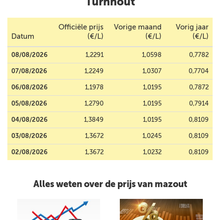
Turnhout
Officiële prijs
Vorige maand
Vorig jaar
Datum
(€/L)
(€/L)
(€/L)
08/08/2026
1,2291
1,0598
0,7782
07/08/2026
1,2249
1,0307
0,7704
06/08/2026
1,1978
1,0195
0,7872
05/08/2026
1,2790
1,0195
0,7914
04/08/2026
1,3849
1,0195
0,8109
03/08/2026
1,3672
1,0245
0,8109
02/08/2026
1,3672
1,0232
0,8109
Alles weten over de prijs van mazout