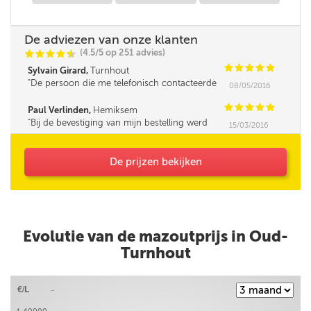
De adviezen van onze klanten
(4.5/5 op 251 advies)
C
C
C
C
i
@
C
C
C
C
C
Sylvain Girard,
Turnhout
De persoon die me telefonisch contacteerde
08/05/2016
was iets minder vlot in omgang met mensen,
leek me. Verder was de service super!
C
C
C
C
C
Paul Verlinden,
Hemiksem
Bij de bevestiging van mijn bestelling werd
15/03/2016
mijn opmerking (Korting HNN personeel) niet
bevestigd.
De prijzen bekijken
Evolutie van de mazoutprijs in Oud-
Turnhout