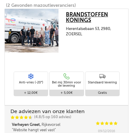
(2 Gevonden mazoutleveranciers)
BRANDSTOFFEN
KONINGS
Herentalsebaan 53, 2980,
ZOERSEL
Anti-vries (-20°)
Bel mij 30min voor
Standaard levering
de levering
+ 12,00€
+ 5,00€
Gratis
De adviezen van onze klanten
(4.8/5 op 160 advies)
C
C
C
C
i
@
C
C
C
C
C
Verheyen Greet,
Rijkevorsel
Website hangt veel vast
09/12/2016