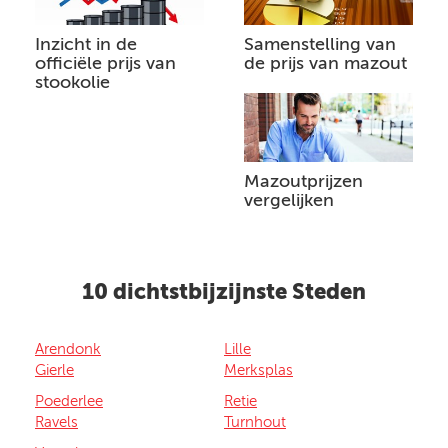
Inzicht in de
Samenstelling van
officiële prijs van
de prijs van mazout
stookolie
Mazoutprijzen
vergelijken
10 dichtstbijzijnste Steden
Arendonk
Lille
Gierle
Merksplas
Poederlee
Retie
Ravels
Turnhout