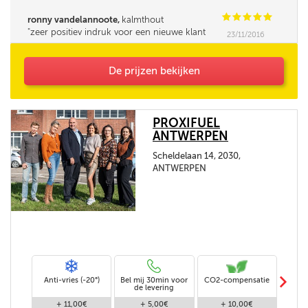
C
C
C
C
C
ronny vandelannoote,
kalmthout
zeer positiev indruk voor een nieuwe klant
23/11/2016
bedankt
De prijzen bekijken
PROXIFUEL
ANTWERPEN
Scheldelaan 14, 2030,
ANTWERPEN
m
Anti-vries (-20°)
Bel mij 30min voor
CO2-compensatie
Stand
de levering
+ 11,00€
+ 5,00€
+ 10,00€