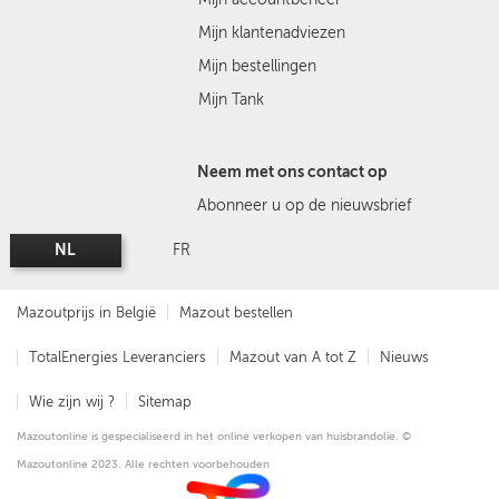
Mijn klantenadviezen
Mijn bestellingen
Mijn Tank
Neem met ons contact op
Abonneer u op de nieuwsbrief
NL
FR
Mazoutprijs in België
Mazout bestellen
TotalEnergies Leveranciers
Mazout van A tot Z
Nieuws
Wie zijn wij ?
Sitemap
Mazoutonline is gespecialiseerd in het online verkopen van huisbrandolie. ©
Mazoutonline 2023. Alle rechten voorbehouden