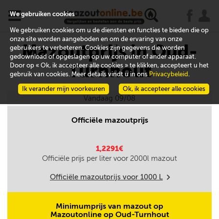
x
j
u
We gebruiken cookies
We gebruiken cookies om u de diensten en functies te bieden die op
onze site worden aangeboden en om de ervaring van onze
Mazoutprijs in Oud-
gebruikers te verbeteren. Cookies zijn gegevens die worden
gedownload of opgeslagen op uw computer of ander apparaat.
Turnhout
Door op « Ok, ik accepteer alle cookies » te klikken, accepteert u het
gebruik van cookies. Meer details vindt u in ons
Privacybeleid
.
Ik verander mijn voorkeuren
Ok, ik accepteer alle cookies
Vandaag 09/08
Officiële mazoutprijs
1,2291€
Officiële prijs per liter voor
2000
l mazout
Officiële mazoutprijs voor
1000
L
m
Minimumprijs van mazout op
Mazoutonline op Oud-Turnhout