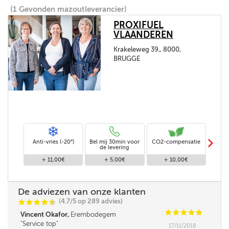
(1 Gevonden mazoutleverancier)
PROXIFUEL
VLAANDEREN
Krakeleweg 39,, 8000,
BRUGGE
m
Anti-vries (-20°)
Bel mij 30min voor
CO2-compensatie
Stand
de levering
+ 11,00€
+ 5,00€
+ 10,00€
De adviezen van onze klanten
(4.7/5 op 289 advies)
C
C
C
C
i
@
C
C
C
C
C
Vincent Okafor,
Erembodegem
Service top
17/11/2018