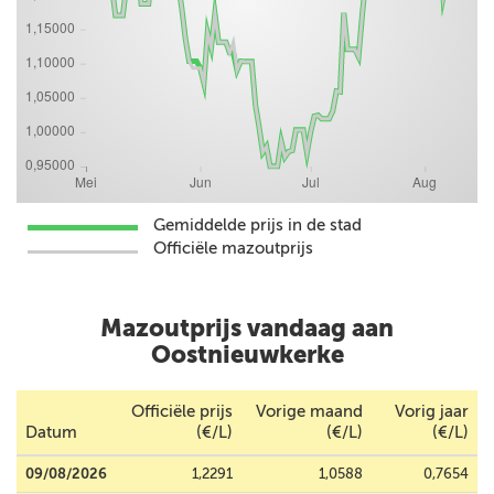
Gemiddelde prijs in de stad
Officiële mazoutprijs
Mazoutprijs vandaag aan
Oostnieuwkerke
Officiële prijs
Vorige maand
Vorig jaar
Datum
(€/L)
(€/L)
(€/L)
09/08/2026
1,2291
1,0588
0,7654