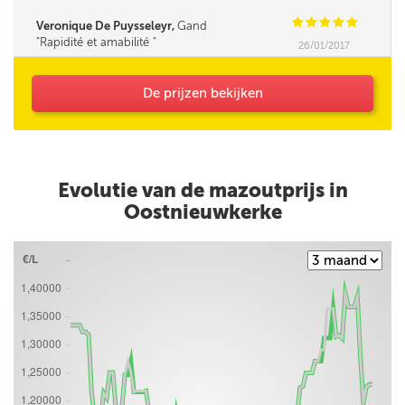
C
C
C
C
C
Veronique De Puysseleyr,
Gand
Rapidité et amabilité
26/01/2017
De prijzen bekijken
Evolutie van de mazoutprijs in
Oostnieuwkerke