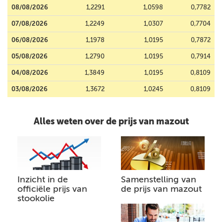
08/08/2026
1,2291
1,0598
0,7782
07/08/2026
1,2249
1,0307
0,7704
06/08/2026
1,1978
1,0195
0,7872
05/08/2026
1,2790
1,0195
0,7914
04/08/2026
1,3849
1,0195
0,8109
03/08/2026
1,3672
1,0245
0,8109
Alles weten over de prijs van mazout
Inzicht in de
Samenstelling van
officiële prijs van
de prijs van mazout
stookolie