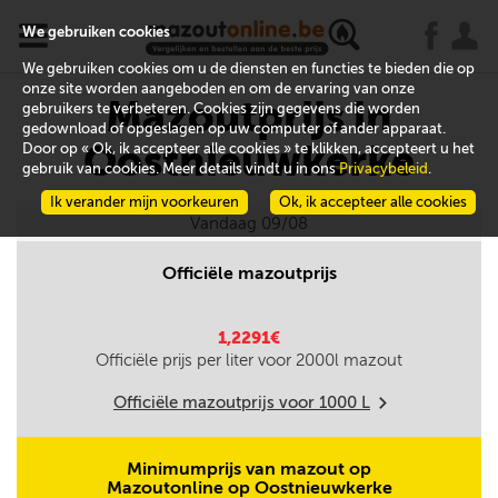
x
j
u
We gebruiken cookies
We gebruiken cookies om u de diensten en functies te bieden die op
onze site worden aangeboden en om de ervaring van onze
Mazoutprijs in
gebruikers te verbeteren. Cookies zijn gegevens die worden
gedownload of opgeslagen op uw computer of ander apparaat.
Oostnieuwkerke
Door op « Ok, ik accepteer alle cookies » te klikken, accepteert u het
gebruik van cookies. Meer details vindt u in ons
Privacybeleid
.
Ik verander mijn voorkeuren
Ok, ik accepteer alle cookies
Vandaag 09/08
Officiële mazoutprijs
1,2291€
Officiële prijs per liter voor
2000
l mazout
Officiële mazoutprijs voor
1000
L
m
Minimumprijs van mazout op
Mazoutonline op Oostnieuwkerke