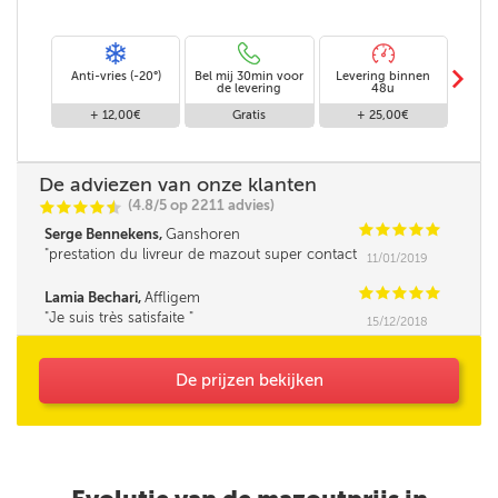
m
Anti-vries (-20°)
Bel mij 30min voor
Levering binnen
Stand
de levering
48u
+ 12,00€
Gratis
+ 25,00€
De adviezen van onze klanten
(4.8/5 op 2211 advies)
C
C
C
C
i
@
C
C
C
C
C
Serge Bennekens,
Ganshoren
prestation du livreur de mazout super contact
11/01/2019
et très professionnelle Un grand merci
C
C
C
C
C
Lamia Bechari,
Affligem
Je suis très satisfaite
15/12/2018
De prijzen bekijken