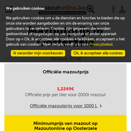
x
j
u
We gebruiken cookies
We gebruiken cookies om u de diensten en functies te bieden die op
onze site worden aangeboden en om de ervaring van onze
Mazoutprijs in
gebruikers te verbeteren. Cookies zijn gegevens die worden
gedownload of opgeslagen op uw computer of ander apparaat.
Oosterzele
Door op « Ok, ik accepteer alle cookies » te klikken, accepteert u het
gebruik van cookies. Meer details vindt u in ons
Privacybeleid
.
Ik verander mijn voorkeuren
Ok, ik accepteer alle cookies
Vandaag 07/08
Officiële mazoutprijs
1,2249€
Officiële prijs per liter voor
2000
l mazout
Officiële mazoutprijs voor
1000
L
m
Minimumprijs van mazout op
Mazoutonline op Oosterzele