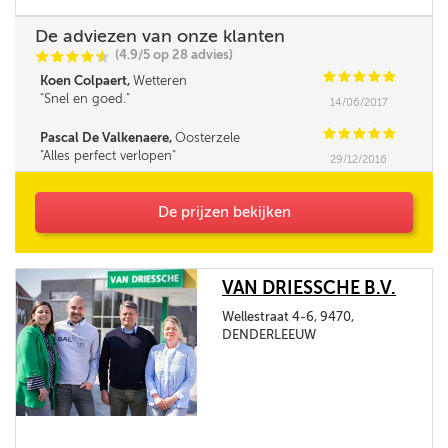
De adviezen van onze klanten
(4.9/5 op 28 advies)
C
C
C
C
i
@
C
C
C
C
C
Koen Colpaert,
Wetteren
Snel en goed.
14/06/2017
C
C
C
C
C
Pascal De Valkenaere,
Oosterzele
Alles perfect verlopen
29/12/2016
De prijzen bekijken
VAN DRIESSCHE B.V.
Wellestraat 4-6, 9470,
DENDERLEEUW