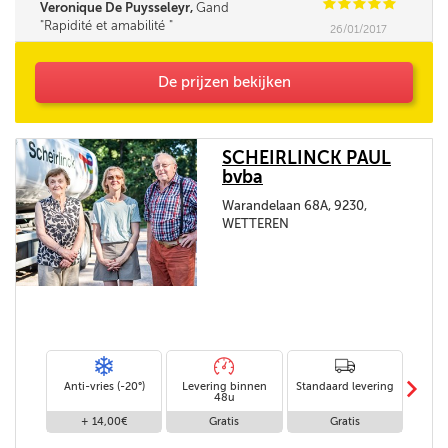
C
C
C
C
C
Veronique De Puysseleyr,
Gand
Rapidité et amabilité
26/01/2017
De prijzen bekijken
SCHEIRLINCK PAUL
bvba
Warandelaan 68A, 9230,
WETTEREN
m
Anti-vries (-20°)
Levering binnen
Standaard levering
Leveri
48u
+ 14,00€
Gratis
Gratis