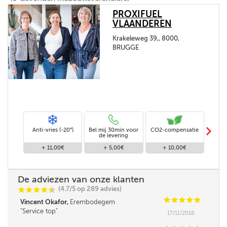
PROXIFUEL
VLAANDEREN
Krakeleweg 39,, 8000,
BRUGGE
m
Anti-vries (-20°)
Bel mij 30min voor
CO2-compensatie
Stand
de levering
+ 11,00€
+ 5,00€
+ 10,00€
De adviezen van onze klanten
(4.7/5 op 289 advies)
C
C
C
C
i
@
C
C
C
C
C
Vincent Okafor,
Erembodegem
Service top
17/11/2018