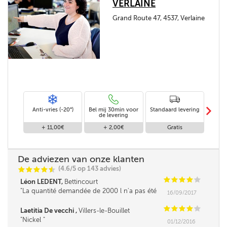
VERLAINE
Grand Route 47, 4537, Verlaine
m
Anti-vries (-20°)
Bel mij 30min voor
Standaard levering
Le
de levering
af
+ 11,00€
+ 2,00€
Gratis
De adviezen van onze klanten
(4.6/5 op 143 advies)
C
C
C
C
i
@
C
C
C
C
C
Léon LEDENT,
Bettincourt
La quantité demandée de 2000 l n'a pas été
16/09/2017
livrée à cause de l'arrêt automatique de la
pompe du camion qui arrête de débit de
C
C
C
C
C
Laetitia De vecchi ,
Villers-le-Bouillet
mazout sur base d'un niveau détecté dans la
Nickel
01/12/2016
citerne qui dans mon cas était encore assez