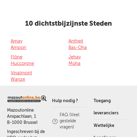
10 dichtstbijzijnste Steden
Amay
Antheit
Ampsin
Bas-Oha
Flône
Jehay
Huccorgne
Moha
Vinalmont
Wanze
Hulp nodig ?
Toegang
Mazoutonline
leveranciers
FAQ (Veel
Anspachlaan, 1
gestelde
B-1000 Brussel
Wettelijke
vragen)
Ingeschreven bij de