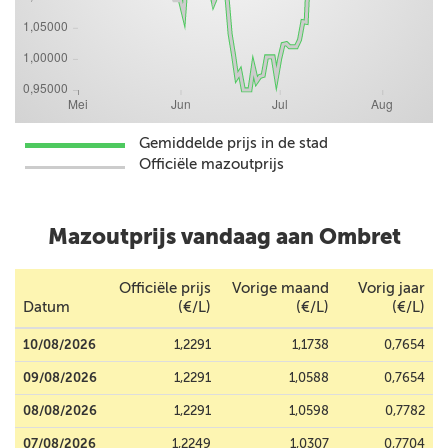
Gemiddelde prijs in de stad
Officiële mazoutprijs
Mazoutprijs vandaag aan Ombret
Officiële prijs
Vorige maand
Vorig jaar
Datum
(€/L)
(€/L)
(€/L)
10/08/2026
1,2291
1,1738
0,7654
09/08/2026
1,2291
1,0588
0,7654
08/08/2026
1,2291
1,0598
0,7782
07/08/2026
1,2249
1,0307
0,7704