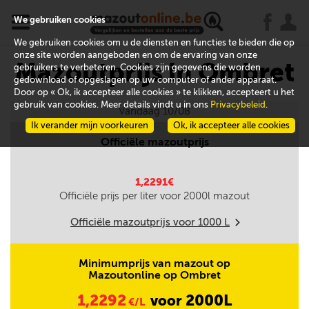
x
j
u
We gebruiken cookies
We gebruiken cookies om u de diensten en functies te bieden die op
onze site worden aangeboden en om de ervaring van onze
Mazoutprijs in Ombret
gebruikers te verbeteren. Cookies zijn gegevens die worden
gedownload of opgeslagen op uw computer of ander apparaat.
Door op « Ok, ik accepteer alle cookies » te klikken, accepteert u het
gebruik van cookies. Meer details vindt u in ons
Privacybeleid
.
Vandaag 10/08
Ik verander mijn voorkeuren
Ok, ik accepteer alle cookies
Officiële mazoutprijs
1,2291€
Officiële prijs per liter voor
2000
l mazout
Officiële mazoutprijs voor
1000
L
m
Minimumprijs van mazout op
Mazoutonline op Ombret
1,2292
2000L
voor
€/L