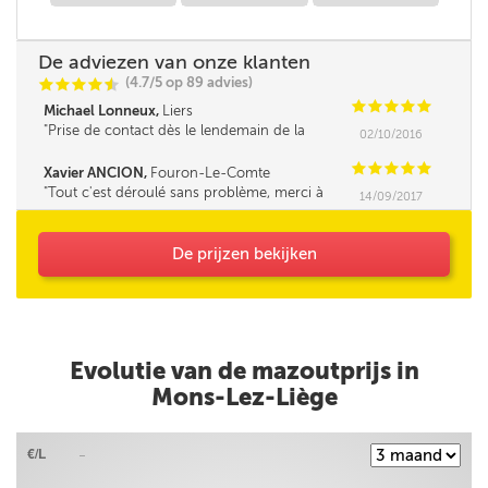
De adviezen van onze klanten
(4.7/5 op 89 advies)
C
C
C
C
i
@
C
C
C
C
C
Michael Lonneux,
Liers
Prise de contact dès le lendemain de la
02/10/2016
réservation, livraison en 2 jours comme indiqué
sur le site, rapide*****
C
C
C
C
C
Xavier ANCION,
Fouron-Le-Comte
Tout c'est déroulé sans problème, merci à
14/09/2017
vous
De prijzen bekijken
Evolutie van de mazoutprijs in
Mons-Lez-Liège