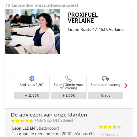
(2 Gevonden mazoutleveranciers)
PROXIFUEL
VERLAINE
Grand Route 47, 4537, Verlaine
m
Anti-vries (-20°)
Bel mij 30min voor
Standaard levering
Le
de levering
af
+ 11,00€
+ 2,00€
Gratis
De adviezen van onze klanten
(4.6/5 op 143 advies)
C
C
C
C
i
@
C
C
C
C
C
Léon LEDENT,
Bettincourt
La quantité demandée de 2000 l n'a pas été
16/09/2017