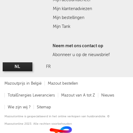
Mijn klantenadviezen
Mijn bestellingen
Mijn Tank
Neem met ons contact op
Abonneer u op de nieuwsbrief
NL
FR
Mazoutprijs in België
Mazout bestellen
TotalEnergies Leveranciers
Mazout van A tot Z
Nieuws
Wie zijn wij ?
Sitemap
Mazoutonline is gespecialiseerd in het online verkopen van huisbrandolie. ©
Mazoutonline 2023. Alle rechten voorbehouden