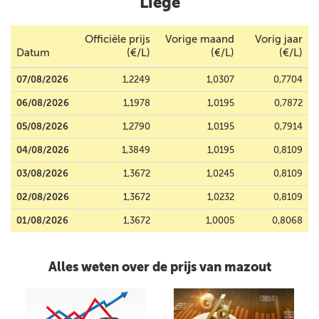
Liège
Officiële prijs
Vorige maand
Vorig jaar
Datum
(€/L)
(€/L)
(€/L)
07/08/2026
1,2249
1,0307
0,7704
06/08/2026
1,1978
1,0195
0,7872
05/08/2026
1,2790
1,0195
0,7914
04/08/2026
1,3849
1,0195
0,8109
03/08/2026
1,3672
1,0245
0,8109
02/08/2026
1,3672
1,0232
0,8109
01/08/2026
1,3672
1,0005
0,8068
Alles weten over de prijs van mazout