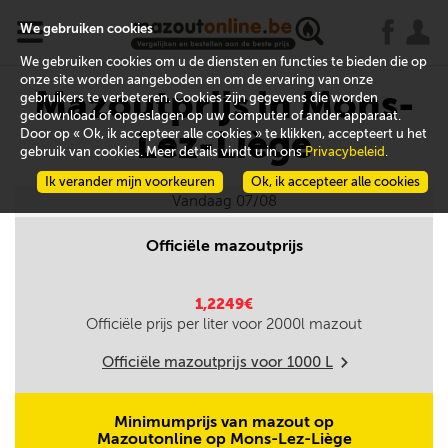
x
j
u
We gebruiken cookies
We gebruiken cookies om u de diensten en functies te bieden die op
onze site worden aangeboden en om de ervaring van onze
Mazoutprijs in Mons-
gebruikers te verbeteren. Cookies zijn gegevens die worden
gedownload of opgeslagen op uw computer of ander apparaat.
Lez-Liège
Door op « Ok, ik accepteer alle cookies » te klikken, accepteert u het
gebruik van cookies. Meer details vindt u in ons
Privacybeleid
.
Ik verander mijn voorkeuren
Ok, ik accepteer alle cookies
Vandaag 07/08
Officiële mazoutprijs
1,2249€
Officiële prijs per liter voor
2000
l mazout
Officiële mazoutprijs voor
1000
L
m
Minimumprijs van mazout op
Mazoutonline op Mons-Lez-Liège