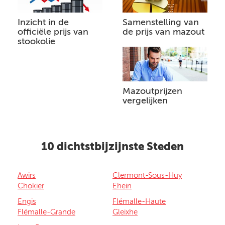
Inzicht in de
Samenstelling van
officiële prijs van
de prijs van mazout
stookolie
Mazoutprijzen
vergelijken
10 dichtstbijzijnste Steden
Awirs
Clermont-Sous-Huy
Chokier
Ehein
Engis
Flémalle-Haute
Flémalle-Grande
Gleixhe