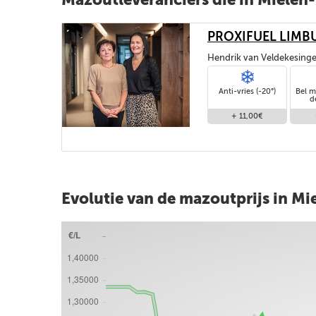
PROXIFUEL LIMB
Hendrik van Veldekesinge
Anti-vries (-20°)
Bel m
d
+ 11,00€
Evolutie van de mazoutprijs in M