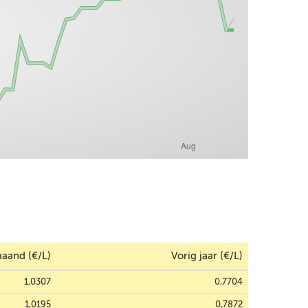
aand (€/L)
Vorig jaar (€/L)
1,0307
0,7704
1,0195
0,7872