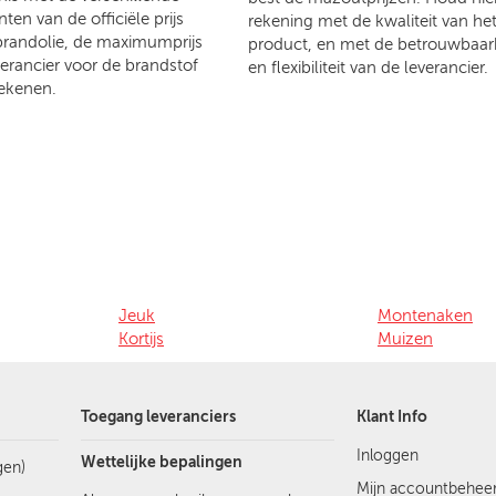
en van de officiële prijs
rekening met de kwaliteit van he
brandolie, de maximumprijs
product, en met de betrouwbaar
verancier voor de brandstof
en flexibiliteit van de leverancier.
ekenen.
Jeuk
Montenaken
Kortijs
Muizen
Toegang leveranciers
Klant Info
Inloggen
Wettelijke bepalingen
gen)
Mijn accountbehee