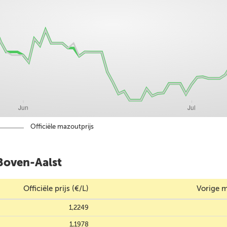
Officiële mazoutprijs
Boven-Aalst
Officiële prijs (€/L)
Vorige m
1,2249
1,1978