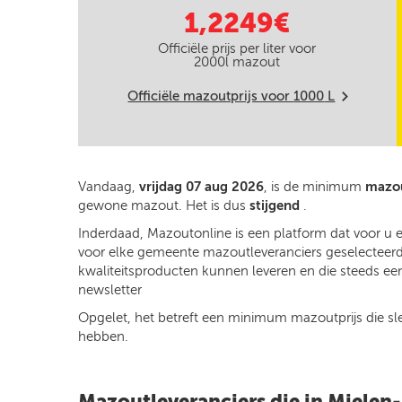
1,2249€
Officiële prijs per liter voor
2000
l mazout
Officiële mazoutprijs voor
1000
L
m
Vandaag,
vrijdag 07 aug 2026
, is de minimum
mazou
gewone mazout. Het is dus
stijgend
.
Inderdaad, Mazoutonline is een platform dat voor u 
voor elke gemeente mazoutleveranciers geselecteerd o
kwaliteitsproducten kunnen leveren en die steeds een
newsletter
Opgelet, het betreft een minimum mazoutprijs die slech
hebben.
Mazoutleveranciers die in Mielen