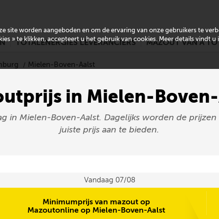
onze site worden aangeboden en om de ervaring van onze gebruikers te ver
es » te klikken, accepteert u het gebruik van cookies. Meer details vindt u
EN
TOTALENERGIES LEVERANCIERS
MAZOUT VAN A TO
imburg
Mielen-Boven-Aalst
utprijs in Mielen-Boven-
aag in Mielen-Boven-Aalst. Dagelijks worden de prijz
juiste prijs aan te bieden.
Vandaag 07/08
Minimumprijs van mazout op
Mazoutonline op Mielen-Boven-Aalst