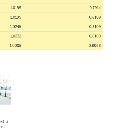
1,0195
0,7914
1,0195
0,8109
1,0245
0,8109
1,0232
0,8109
1,0005
0,8068
kt u
bij