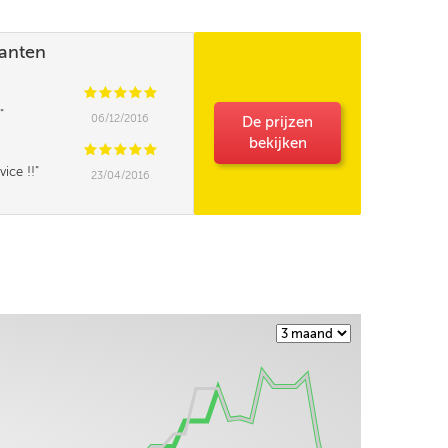
lanten
C
C
C
C
C
06/12/2016
De prijzen
bekijken
C
C
C
C
C
vice !!
23/04/2016