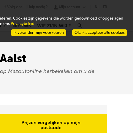
Volg ons !
Hulp nodig ?
Mijn account
NL
FR
beteren. Cookies zijn gegevens die worden gedownload of opgeslagen
 in ons
Privacybeleid
.
T Z
NIEUWS
WIE ZIJN WIJ ?
r
Ik verander mijn voorkeuren
Ok, ik accepteer alle cookies
Aalst
en op Mazoutonline herbekeken om u de
Prijzen vergelijken op mijn
postcode