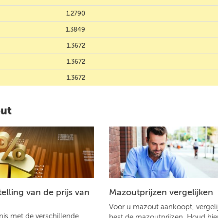
1,2790
1,3849
1,3672
1,3672
1,3672
out
lling van de prijs van
Mazoutprijzen vergelijken
Voor u mazout aankoopt, vergelij
is met de verschillende
best de mazoutprijzen. Houd hier