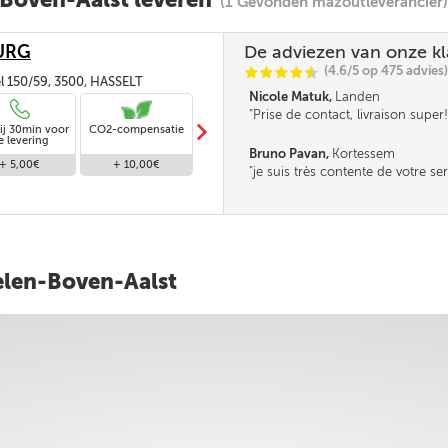
(1 Gevonden mazoutleverancier)
URG
De adviezen van onze k
(4.6/5 op 475 advies)
C
C
C
C
i
@
l 150/59, 3500, HASSELT
Nicole Matuk,
Landen
Prise de contact, livraison super!
m
ij 30min voor
CO2-compensatie
Standaard levering
e levering
Bruno Pavan,
Kortessem
+ 5,00€
+ 10,00€
Gratis
je suis très contente de votre ser
ielen-Boven-Aalst