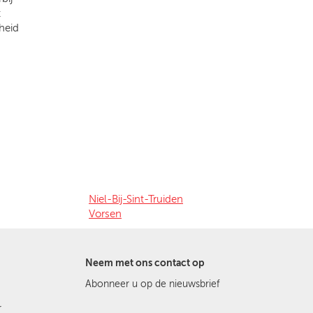
t
heid
Niel-Bij-Sint-Truiden
Vorsen
Neem met ons contact op
Abonneer u op de nieuwsbrief
r