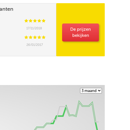
lanten
)
C
C
C
C
C
17/11/2018
De prijzen
bekijken
C
C
C
C
C
26/01/2017