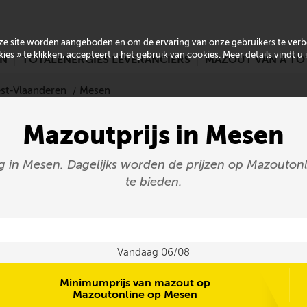
onze site worden aangeboden en om de ervaring van onze gebruikers te ver
es » te klikken, accepteert u het gebruik van cookies. Meer details vindt u
EN
TOTALENERGIES LEVERANCIERS
MAZOUT VAN A TO
est-Vlaanderen
Mesen
Mazoutprijs in Mesen
g in Mesen. Dagelijks worden de prijzen op Mazoutonl
te bieden.
Vandaag 06/08
Minimumprijs van mazout op
Mazoutonline op Mesen