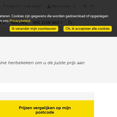
Volg ons !
Hulp nodig ?
Mijn account
NL
FR
beteren. Cookies zijn gegevens die worden gedownload of opgeslagen
 in ons
Privacybeleid
.
T Z
NIEUWS
WIE ZIJN WIJ ?
r
Ik verander mijn voorkeuren
Ok, ik accepteer alle cookies
ine herbekeken om u de juiste prijs aan
Prijzen vergelijken op mijn
postcode