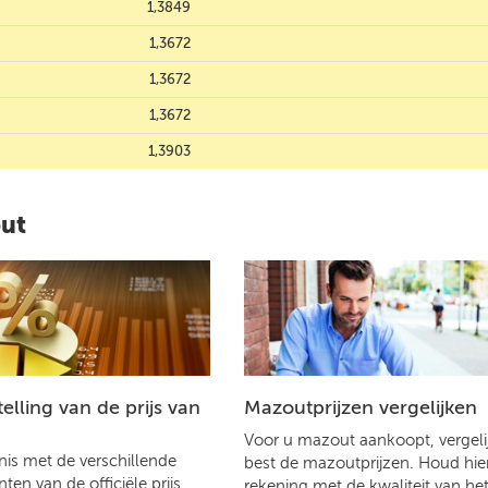
1,3849
1,3672
1,3672
1,3672
1,3903
out
lling van de prijs van
Mazoutprijzen vergelijken
Voor u mazout aankoopt, vergelij
is met de verschillende
best de mazoutprijzen. Houd hier
en van de officiële prijs
rekening met de kwaliteit van he