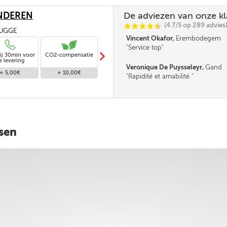
NDEREN
De adviezen van onze k
(4.7/5 op 289 advies
C
C
C
C
i
@
RUGGE
Vincent Okafor,
Erembodegem
Service top
m
ij 30min voor
CO2-compensatie
Standaard levering
e levering
Veronique De Puysseleyr,
Gand
+ 5,00€
+ 10,00€
Gratis
Rapidité et amabilité
esen