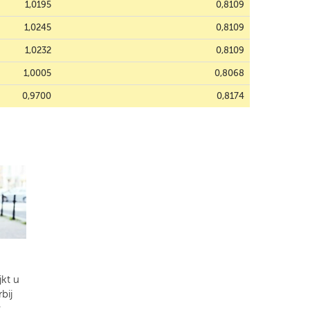
1,0195
0,8109
1,0245
0,8109
1,0232
0,8109
1,0005
0,8068
0,9700
0,8174
kt u
bij
t