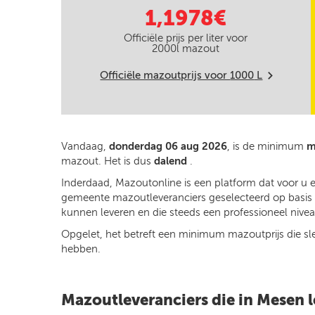
1,1978€
Officiële prijs per liter voor
2000
l mazout
Officiële mazoutprijs voor
1000
L
m
Vandaag,
donderdag 06 aug 2026
, is de minimum
m
mazout. Het is dus
dalend
.
Inderdaad, Mazoutonline is een platform dat voor u 
gemeente mazoutleveranciers geselecteerd op basis va
kunnen leveren en die steeds een professioneel niveau
Opgelet, het betreft een minimum mazoutprijs die slech
hebben.
Mazoutleveranciers die in Mesen 