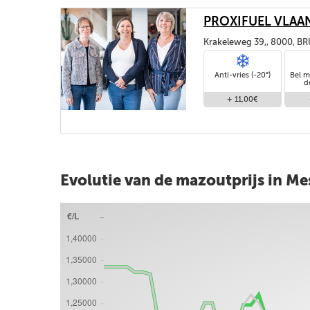
PROXIFUEL VLAA
Krakeleweg 39,, 8000, B
Anti-vries (-20°)
Bel m
d
+ 11,00€
Evolutie van de mazoutprijs in M