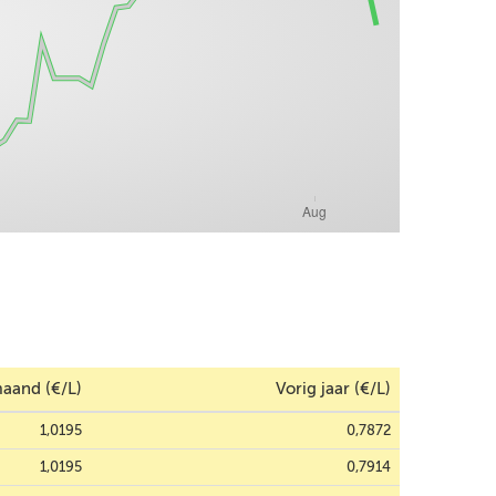
aand (€/L)
Vorig jaar (€/L)
1,0195
0,7872
1,0195
0,7914