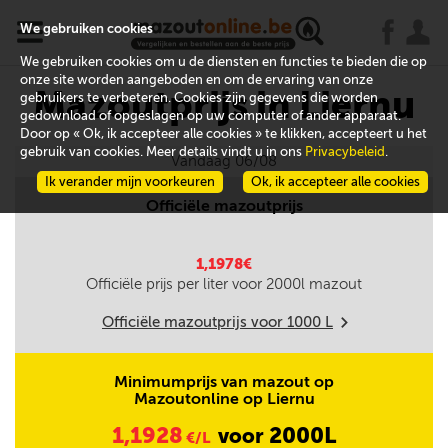
x
j
u
We gebruiken cookies
We gebruiken cookies om u de diensten en functies te bieden die op
onze site worden aangeboden en om de ervaring van onze
Mazoutprijs in Liernu
gebruikers te verbeteren. Cookies zijn gegevens die worden
gedownload of opgeslagen op uw computer of ander apparaat.
Door op « Ok, ik accepteer alle cookies » te klikken, accepteert u het
gebruik van cookies. Meer details vindt u in ons
Privacybeleid
.
Vandaag 06/08
Ik verander mijn voorkeuren
Ok, ik accepteer alle cookies
Officiële mazoutprijs
1,1978€
Officiële prijs per liter voor
2000
l mazout
Officiële mazoutprijs voor
1000
L
m
Minimumprijs van mazout op
Mazoutonline op Liernu
1,1928
2000L
voor
€/L