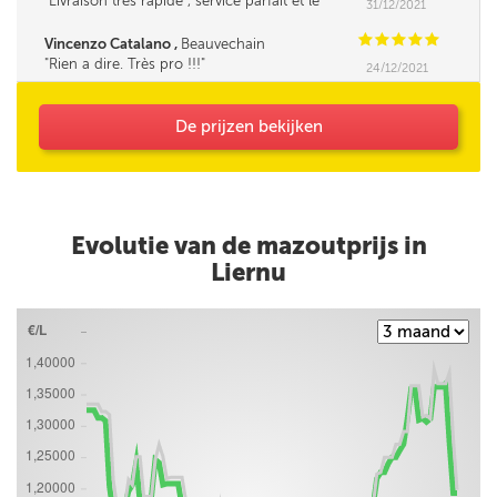
Livraison très rapide , service parfait et le
31/12/2021
fournisseur très sympa et la cerise sur le gâteau
c'est le prix bas d'une bonne central d'achat , à
C
C
C
C
C
Vincenzo Catalano ,
Beauvechain
recommander . Merci ***
Rien a dire. Très pro !!!
24/12/2021
De prijzen bekijken
Evolutie van de mazoutprijs in
Liernu