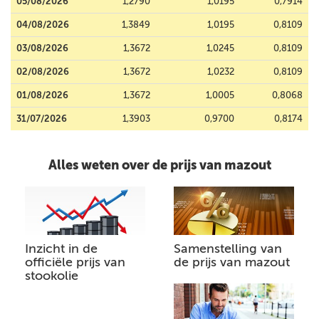
05/08/2026
1,2790
1,0195
0,7914
04/08/2026
1,3849
1,0195
0,8109
03/08/2026
1,3672
1,0245
0,8109
02/08/2026
1,3672
1,0232
0,8109
01/08/2026
1,3672
1,0005
0,8068
31/07/2026
1,3903
0,9700
0,8174
Alles weten over de prijs van mazout
Inzicht in de
Samenstelling van
officiële prijs van
de prijs van mazout
stookolie