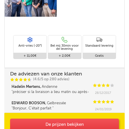
Anti-vries (-20°)
Bel mij 30min voor
Standaard levering
de levering
+ 11,00€
+ 2,00€
Gratis
De adviezen van onze klanten
(4.6/5 op 280 advies)
C
C
C
C
i
@
C
C
C
C
C
Hadelin Mertens,
Andenne
préciser si la livraison a lieu matin ou après-
28/12/2017
midi serait un plus.
C
C
C
C
C
EDWARD BODSON,
Gelbressée
Bonjour, C'était parfait
24/01/2019
De prijzen bekijken