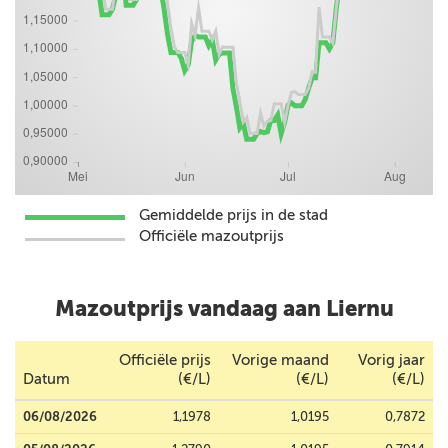
Gemiddelde prijs in de stad
Officiële mazoutprijs
Mazoutprijs vandaag aan Liernu
Officiële prijs
Vorige maand
Vorig jaar
Datum
(€/L)
(€/L)
(€/L)
06/08/2026
1,1978
1,0195
0,7872