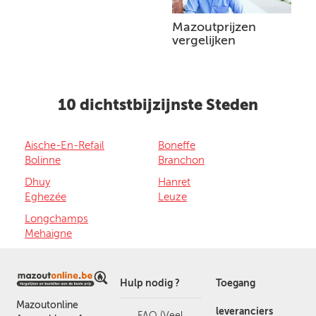
Mazoutprijzen
vergelijken
10 dichtstbijzijnste Steden
Aische-En-Refail
Boneffe
Bolinne
Branchon
Dhuy
Hanret
Eghezée
Leuze
Longchamps
Mehaigne
Hulp nodig ?
Toegang
Mazoutonline
leveranciers
FAQ (Veel