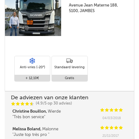
Avenue Jean Materne 188,
5100, JAMBES
Anti-vries (-20°)
Standaard levering
+ 12,10€
Gratis
De adviezen van onze klanten
(4.9/5 op 30 advies)
C
C
C
C
i
@
C
C
C
C
C
Christine Bouillon,
Wierde
Très bon service
04/03/2018
C
C
C
C
C
Melissa Boland,
Malonne
Juste top très pro
21/11/2017