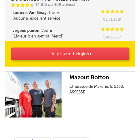
(4.8/5 op 409 advies)
C
C
C
C
i
@
C
C
C
C
C
Ludovic Van Sinay,
Taviers
Aucune, excellent service.
05/01/2019
C
C
C
C
C
virginie pairon,
Vedrin
Livreur bien sympa. Merci
16/02/2017
De prijzen bekijken
Mazout Botton
Chaussée de Marche, 5, 5330,
ASSESSE