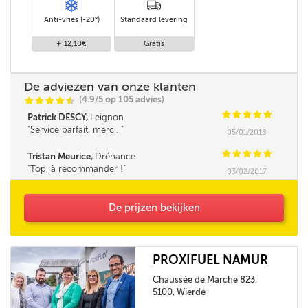
Anti-vries (-20°)
Standaard levering
+ 12,10€
Gratis
De adviezen van onze klanten
(4.9/5 op 105 advies)
C
C
C
C
i
@
C
C
C
C
C
Patrick DESCY,
Leignon
Service parfait, merci.
05/01/2018
C
C
C
C
C
Tristan Meurice,
Dréhance
Top, à recommander !
03/02/2017
De prijzen bekijken
PROXIFUEL NAMUR
Chaussée de Marche 823,
5100, Wierde