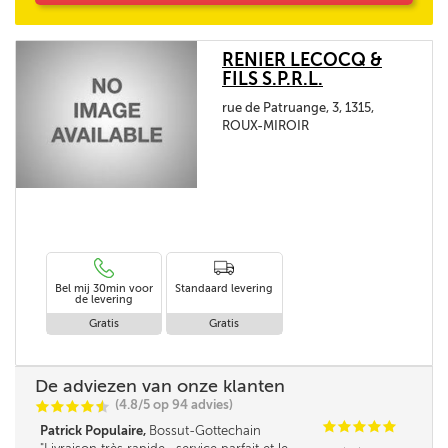
RENIER LECOCQ &
FILS S.P.R.L.
rue de Patruange, 3, 1315,
ROUX-MIROIR
Bel mij 30min voor
Standaard levering
de levering
Gratis
Gratis
De adviezen van onze klanten
(4.8/5 op 94 advies)
C
C
C
C
i
@
C
C
C
C
C
Patrick Populaire,
Bossut-Gottechain