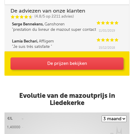
De adviezen van onze klanten
(4.8/5 op 2211 advies)
C
C
C
C
i
@
C
C
C
C
C
Serge Bennekens,
Ganshoren
prestation du livreur de mazout super contact
11/01/2019
et très professionnelle Un grand merci
C
C
C
C
C
Lamia Bechari,
Affligem
Je suis très satisfaite
15/12/2018
De prijzen bekijken
Evolutie van de mazoutprijs in
Liedekerke