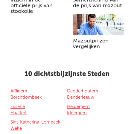
officiële prijs van
de prijs van mazout
stookolie
Mazoutprijzen
vergelijken
10 dichtstbijzijnste Steden
Affligem
Denderhoutem
Borchtlombeek
Denderleeuw
Essene
Heldergem
Haaltert
Iddergem
Sint-Katherina-Lombeek
Welle