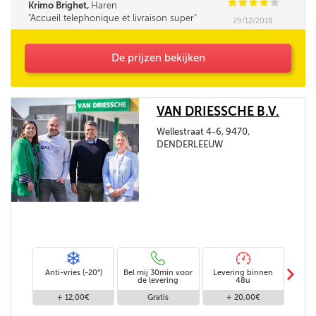
C
C
C
C
C
Krimo Brighet,
Haren
Accueil telephonique et livraison super
29/12/2018
De prijzen bekijken
VAN DRIESSCHE B.V.
Wellestraat 4-6, 9470,
DENDERLEEUW
m
Anti-vries (-20°)
Bel mij 30min voor
Levering binnen
Stand
de levering
48u
+ 12,00€
Gratis
+ 20,00€