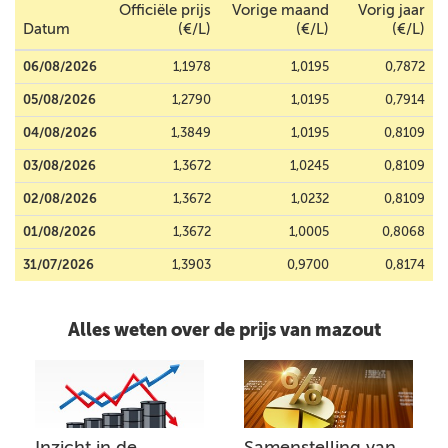
Officiële prijs
Vorige maand
Vorig jaar
Datum
(€/L)
(€/L)
(€/L)
06/08/2026
1,1978
1,0195
0,7872
05/08/2026
1,2790
1,0195
0,7914
04/08/2026
1,3849
1,0195
0,8109
03/08/2026
1,3672
1,0245
0,8109
02/08/2026
1,3672
1,0232
0,8109
01/08/2026
1,3672
1,0005
0,8068
31/07/2026
1,3903
0,9700
0,8174
Alles weten over de prijs van mazout
Inzicht in de
Samenstelling van