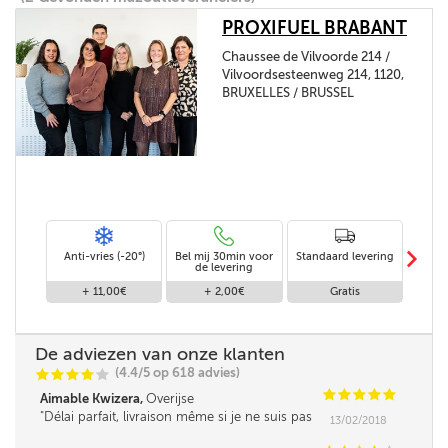
PROXIFUEL BRABANT
Chaussee de Vilvoorde 214 /
Vilvoordsesteenweg 214, 1120,
BRUXELLES / BRUSSEL
m
Anti-vries (-20°)
Bel mij 30min voor
Standaard levering
Le
de levering
af
+ 11,00€
+ 2,00€
Gratis
De adviezen van onze klanten
(4.4/5 op 618 advies)
C
C
C
C
C
C
C
C
C
C
Aimable Kwizera,
Overijse
Délai parfait, livraison même si je ne suis pas
13/02/2018
là, en toute confiance.