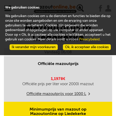
x
j
u
We gebruiken cookies
We gebruiken cookies om u de diensten en functies te bieden die op
onze site worden aangeboden en om de ervaring van onze
Mazoutprijs in
gebruikers te verbeteren. Cookies zijn gegevens die worden
gedownload of opgeslagen op uw computer of ander apparaat.
Liedekerke
Door op « Ok, ik accepteer alle cookies » te klikken, accepteert u het
gebruik van cookies. Meer details vindt u in ons
Privacybeleid
.
Ik verander mijn voorkeuren
Ok, ik accepteer alle cookies
Vandaag 06/08
Officiële mazoutprijs
1,1978€
Officiële prijs per liter voor
2000
l mazout
Officiële mazoutprijs voor
1000
L
m
Minimumprijs van mazout op
Mazoutonline op Liedekerke