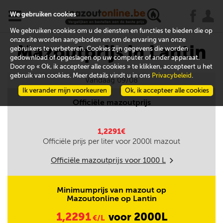
x
j
u
We gebruiken cookies
We gebruiken cookies om u de diensten en functies te bieden die op
onze site worden aangeboden en om de ervaring van onze
Mazoutprijs in Lantin
gebruikers te verbeteren. Cookies zijn gegevens die worden
gedownload of opgeslagen op uw computer of ander apparaat.
Door op « Ok, ik accepteer alle cookies » te klikken, accepteert u het
gebruik van cookies. Meer details vindt u in ons
Privacybeleid
.
Vandaag 09/08
Ik verander mijn voorkeuren
Ok, ik accepteer alle cookies
Officiële mazoutprijs
1,2291€
Officiële prijs per liter voor
2000
l mazout
Officiële mazoutprijs voor
1000
L
m
Minimumprijs van mazout op
Mazoutonline op Lantin
1,2291
2000L
voor
€/L