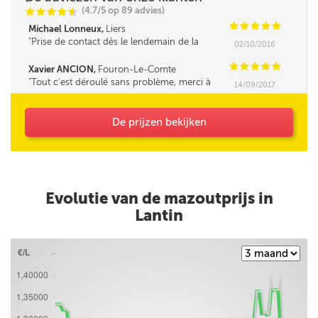
(4.7/5 op 89 advies)
C
C
C
C
i
@
C
C
C
C
C
Michael Lonneux,
Liers
Prise de contact dès le lendemain de la
02/10/2016
réservation, livraison en 2 jours comme indiqué
sur le site, rapide*****
C
C
C
C
C
Xavier ANCION,
Fouron-Le-Comte
Tout c'est déroulé sans problème, merci à
14/09/2017
vous
De prijzen bekijken
Evolutie van de mazoutprijs in
Lantin