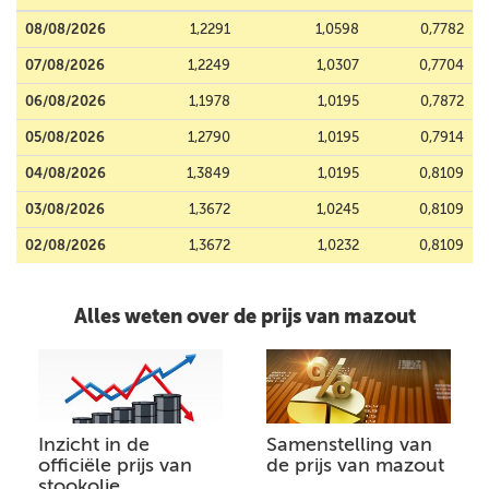
08/08/2026
1,2291
1,0598
0,7782
07/08/2026
1,2249
1,0307
0,7704
06/08/2026
1,1978
1,0195
0,7872
05/08/2026
1,2790
1,0195
0,7914
04/08/2026
1,3849
1,0195
0,8109
03/08/2026
1,3672
1,0245
0,8109
02/08/2026
1,3672
1,0232
0,8109
Alles weten over de prijs van mazout
Inzicht in de
Samenstelling van
officiële prijs van
de prijs van mazout
stookolie