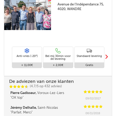
Avenue de l'Indépendance 75,
4020, WANDRE
m
Anti-vries (-20°)
Bel mij 30min voor
Standaard levering
Le
de levering
af
+ 11,00€
+ 2,00€
Gratis
De adviezen van onze klanten
(4.7/5 op 432 advies)
C
C
C
C
i
@
C
C
C
C
C
Pierre Gadisseur,
Voroux-Lez-Liers
OK top
09/02/2017
C
C
C
C
C
Jérémy Delhalle,
Saint-Nicolas
Parfait. Merci
06/11/2018