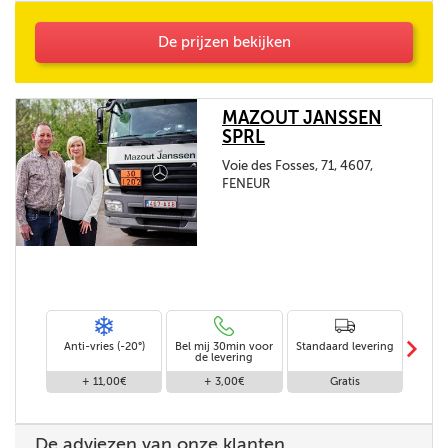
De prijzen bekijken
MAZOUT JANSSEN
SPRL
Voie des Fosses, 71, 4607,
FENEUR
m
Anti-vries (-20°)
Bel mij 30min voor
Standaard levering
Le
de levering
af
+ 11,00€
+ 3,00€
Gratis
De adviezen van onze klanten