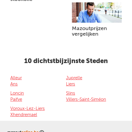
Mazoutprijzen
vergelijken
10 dichtstbijzijnste Steden
Alleur
Juprelle
Ans
Liers
Loncin
Slins
Paifve
Villers-Saint-Siméon
Voroux-Lez-Liers
Xhendremael