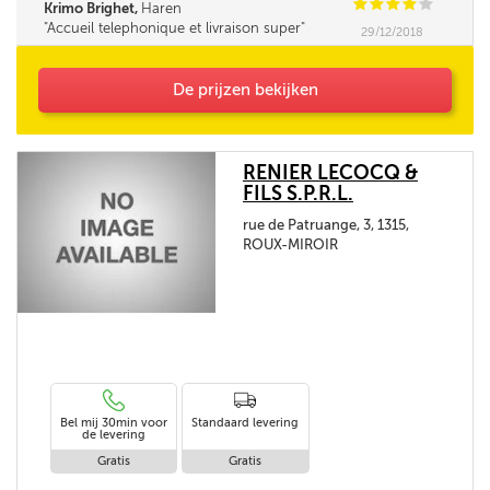
C
C
C
C
C
Krimo Brighet,
Haren
Accueil telephonique et livraison super
29/12/2018
De prijzen bekijken
RENIER LECOCQ &
FILS S.P.R.L.
rue de Patruange, 3, 1315,
ROUX-MIROIR
Bel mij 30min voor
Standaard levering
de levering
Gratis
Gratis