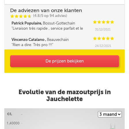
De adviezen van onze klanten
(4.8/5 op 94 advies)
C
C
C
C
i
@
C
C
C
C
C
Patrick Populaire,
Bossut-Gottechain
Livraison très rapide , service parfait et le
31/12/2021
fournisseur très sympa et la cerise sur le gâteau
c'est le prix bas d'une bonne central d'achat , à
C
C
C
C
C
Vincenzo Catalano ,
Beauvechain
recommander . Merci ***
Rien a dire. Très pro !!!
24/12/2021
De prijzen bekijken
Evolutie van de mazoutprijs in
Jauchelette