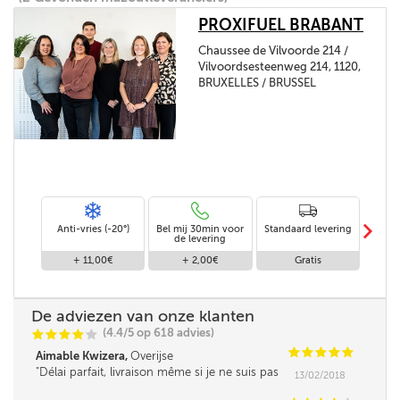
PROXIFUEL BRABANT
Chaussee de Vilvoorde 214 /
Vilvoordsesteenweg 214, 1120,
BRUXELLES / BRUSSEL
m
Anti-vries (-20°)
Bel mij 30min voor
Standaard levering
Le
de levering
af
+ 11,00€
+ 2,00€
Gratis
De adviezen van onze klanten
(4.4/5 op 618 advies)
C
C
C
C
C
C
C
C
C
C
Aimable Kwizera,
Overijse
Délai parfait, livraison même si je ne suis pas
13/02/2018
là, en toute confiance.