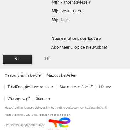
Mijn klantenadviezen
Mijn bestellingen
Mijn Tank
Neem met ons contact op
Abonneer u op de nieuwsbrief
NL
FR
Mazoutprijs in België
Mazout bestellen
TotalEnergies Leveranciers
Mazout van A tot Z
Nieuws
Wie zijn wij ?
Sitemap
Mazoutonline is gespecialiseerd in het online verkopen van huisbrandolie. ©
Mazoutonline 2023. Alle rechten voorbehouden
Een service aangeboden door