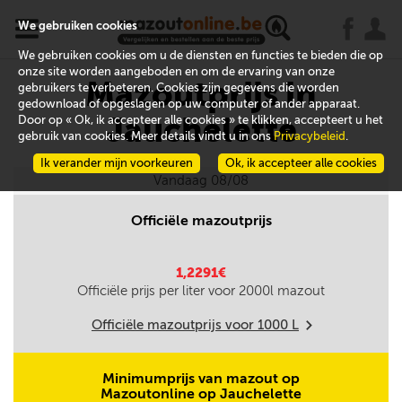
x
j
u
We gebruiken cookies
We gebruiken cookies om u de diensten en functies te bieden die op
onze site worden aangeboden en om de ervaring van onze
Mazoutprijs in
gebruikers te verbeteren. Cookies zijn gegevens die worden
gedownload of opgeslagen op uw computer of ander apparaat.
Jauchelette
Door op « Ok, ik accepteer alle cookies » te klikken, accepteert u het
gebruik van cookies. Meer details vindt u in ons
Privacybeleid
.
Ik verander mijn voorkeuren
Ok, ik accepteer alle cookies
Vandaag 08/08
Officiële mazoutprijs
1,2291€
Officiële prijs per liter voor
2000
l mazout
Officiële mazoutprijs voor
1000
L
m
Minimumprijs van mazout op
Mazoutonline op Jauchelette