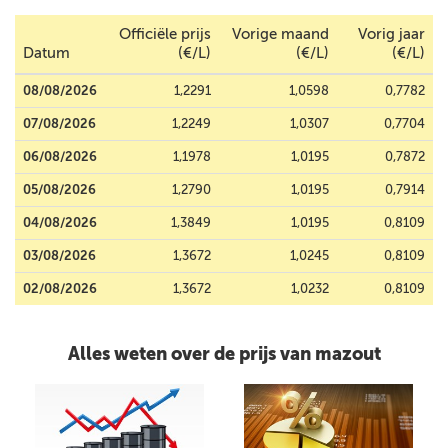
Officiële prijs
Vorige maand
Vorig jaar
Datum
(€/L)
(€/L)
(€/L)
08/08/2026
1,2291
1,0598
0,7782
07/08/2026
1,2249
1,0307
0,7704
06/08/2026
1,1978
1,0195
0,7872
05/08/2026
1,2790
1,0195
0,7914
04/08/2026
1,3849
1,0195
0,8109
03/08/2026
1,3672
1,0245
0,8109
02/08/2026
1,3672
1,0232
0,8109
Alles weten over de prijs van mazout